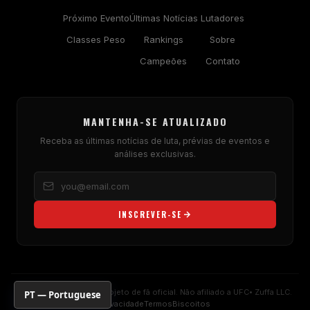
Próximo Evento
Últimas Notícias
Lutadores
Classes Peso
Rankings
Sobre
Campeões
Contato
MANTENHA-SE ATUALIZADO
Receba as últimas notícias de luta, prévias de eventos e
análises exclusivas.
INSCREVER-SE
© 2026
UFC
Fan Hub Projeto de fã oficial. Não afiliado a
UFC
• Zuffa LLC.
PT — Portuguese
Privacidade
Termos
Biscoitos