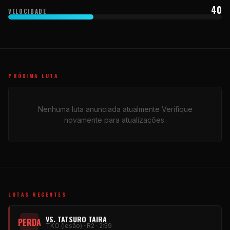
40
VELOCIDADE
PRÓXIMA LUTA
Nenhuma luta anunciada atualmente Verifique
novamente para atualizações.
LUTAS RECENTES
VS. TATSURO TAIRA
PERDA
TKO (lesão) · R2 · 2:59