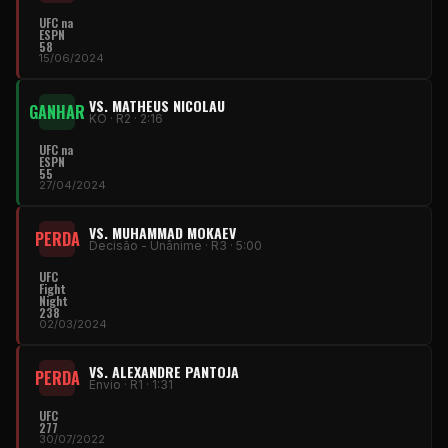
UFC
na
ESPN
58
15/06/2024
VS. MATHEUS NICOLAU
GANHAR
KO · R2 · 2:16
UFC
na
ESPN
55
27/04/2024
VS. MUHAMMAD MOKAEV
PERDA
Decisão - Unânime · R3 · 5:00
UFC
Fight
Night
238
02/03/2024
VS. ALEXANDRE PANTOJA
PERDA
Envio · R1 · 1:31
UFC
277
30/07/2022