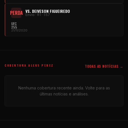
VS. DEIVESON FIGUEIREDO
PERDA
Envio · R1 · 1:57
UFC
255
21/11/2020
COBERTURA ALEKS PEREZ
TODAS AS NOTÍCIAS →
Nenhuma cobertura recente ainda. Volte para as
últimas notícias e análises.