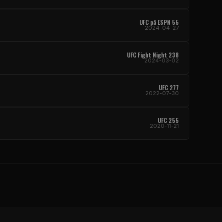
UFC
på ESPN 55
2024-04-27
UFC Fight Night
238
2024-03-02
UFC
277
2022-07-30
UFC
255
2020-11-21