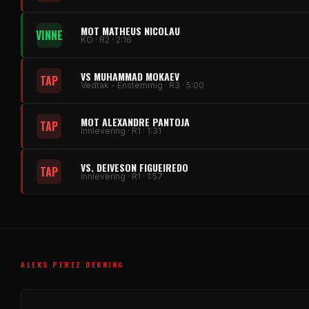
MOT MATHEUS NICOLAU
VINNE
KO · R2 · 2:16
VS MUHAMMAD MOKAEV
TAP
Vedtak - Enstemmig · R3 · 5:00
MOT ALEXANDRE PANTOJA
TAP
Innlevering · R1 · 1:31
VS. DEIVESON FIGUEIREDO
TAP
Innlevering · R1 · 1:57
ALEKS PEREZ DEKNING