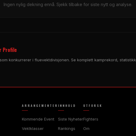
Ingen nylig dekning ennå. Sjekk tilbake for siste nytt og analyse.
r Profile
z, som konkurrerer i fluevektdivisjonen. Se komplett kamprekord, statis
ARRANGEMENTER
INNHOLD
UTFORSK
Kommende Event
Siste Nyheter
Fighters
Vektklasser
Rankings
Om