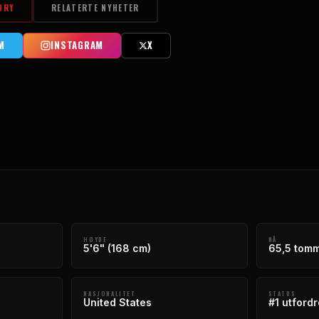
ORY
RELATERTE NYHETER
M
INSTAGRAM
X
HØYDE
NÅ
5'6" (168 cm)
65,5 tomm
NASJONALITET
STATUS
United States
#1 utfordr