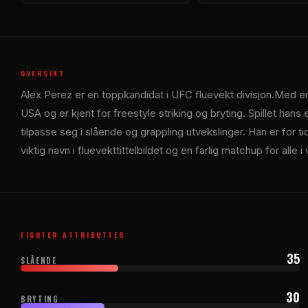
OVERSIKT
Alex Perez er en toppkandidat i
UFC
fluevekt divisjon.Med e
USA og er kjent for freestyle striking og bryting. Spillet hans e
tilpasse seg i slående og grappling utvekslinger. Han er for ti
viktig navn i fluevekttittelbildet og en farlig matchup for alle i
FIGHTER ATTRIBUTTER
35
SLÅENDE
30
BRYTING