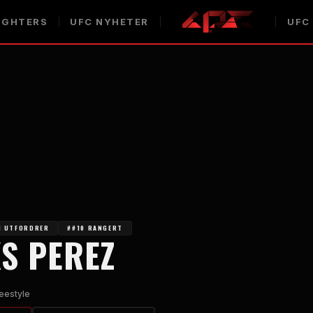
IGHTERS
UFC
NYHETER
UFC
1 UTFORDRER
##10 RANGERT
S PEREZ
eestyle