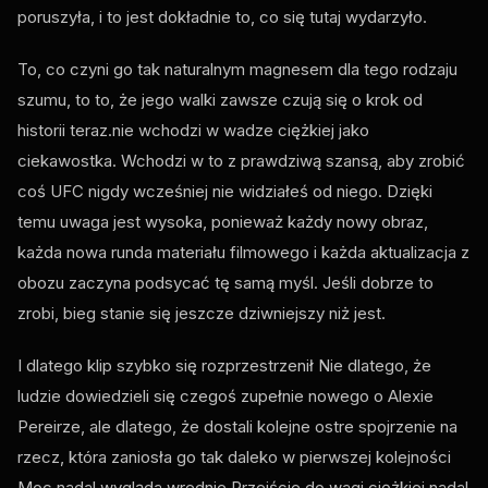
poruszyła, i to jest dokładnie to, co się tutaj wydarzyło.
To, co czyni go tak naturalnym magnesem dla tego rodzaju
szumu, to to, że jego walki zawsze czują się o krok od
historii teraz.nie wchodzi w wadze ciężkiej jako
ciekawostka. Wchodzi w to z prawdziwą szansą, aby zrobić
coś
UFC
nigdy wcześniej nie widziałeś od niego. Dzięki
temu uwaga jest wysoka, ponieważ każdy nowy obraz,
każda nowa runda materiału filmowego i każda aktualizacja z
obozu zaczyna podsycać tę samą myśl. Jeśli dobrze to
zrobi, bieg stanie się jeszcze dziwniejszy niż jest.
I dlatego klip szybko się rozprzestrzenił Nie dlatego, że
ludzie dowiedzieli się czegoś zupełnie nowego o Alexie
Pereirze, ale dlatego, że dostali kolejne ostre spojrzenie na
rzecz, która zaniosła go tak daleko w pierwszej kolejności
Moc nadal wygląda wrednie Przejście do wagi ciężkiej nadal