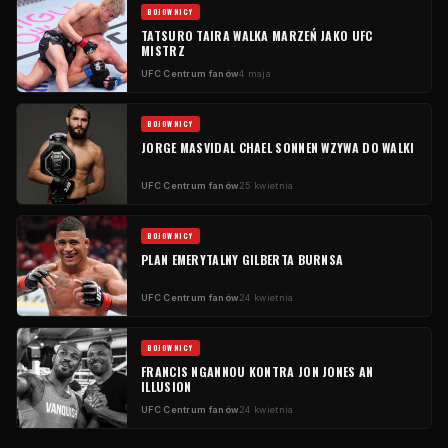
BOJOWNICY
TATSURO TAIRA WALKA MARZEŃ JAKO
UFC
MISTRZ
UFC
Centrum fanów
4 maja
BOJOWNICY
JORGE MASVIDAL CHAEL SONNEN WZYWA DO WALKI
UFC
Centrum fanów
25 kwietnia
BOJOWNICY
PLAN EMERYTALNY GILBERTA BURNSA
UFC
Centrum fanów
24 kwietnia
BOJOWNICY
FRANCIS NGANNOU KONTRA JON JONES AN
ILLUSION
UFC
Centrum fanów
24 kwietnia