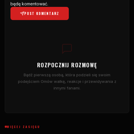
będę komentować.
POST KOMENTARZ
ROZPOCZNIJ ROZMOWĘ
Bądź pierwszą osobą, która podzieli się swoim
podejściem Omów walkę, reakcje i przewidywania z
innymi fanami.
WIĘCEJ ZASIĘGU