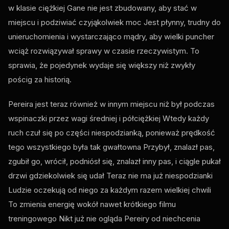
w klasie ciężkiej Gane nie jest zbudowany, aby stać w
miejscu i podziwiać czyjąkolwiek moc Jest płynny, trudny do
unieruchomienia i wystarczająco mądry, aby wielki puncher
wciąż rozwiązywał sprawy w czasie rzeczywistym. To
sprawia, że pojedynek wydaje się większy niż zwykły
pościg za historią.
Pereira jest teraz również w innym miejscu niż był podczas
wspinaczki przez wagi średniej i półciężkiej Wtedy każdy
ruch czuł się po części niespodzianką, ponieważ prędkość
tego wszystkiego była tak gwałtowna Przybył, znalazł pas,
zgubił go, wrócił, podniósł się, znalazł inny pas, i ciągle pukał
drzwi gdziekolwiek się udał Teraz nie ma już niespodzianki
Ludzie oczekują od niego za każdym razem wielkiej chwili
To zmienia energię wokół nawet krótkiego filmu
treningowego Nikt już nie ogląda Pereiry od niechcenia