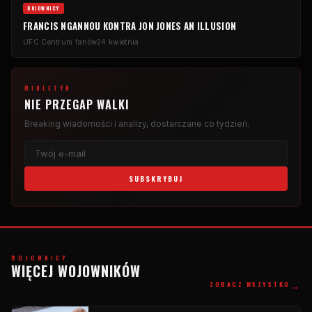
BOJOWNICY
FRANCIS NGANNOU KONTRA JON JONES AN ILLUSION
UFC
Centrum fanów
24 kwietnia
BIULETYN
NIE PRZEGAP WALKI
Breaking
wiadomości i analizy, dostarczane co tydzień.
SUBSKRYBUJ
BOJOWNICY
WIĘCEJ WOJOWNIKÓW
→
ZOBACZ WSZYSTKO