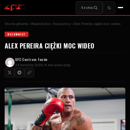
Szukaj
Strona główna
Wiadomości
Bojownicy
Alex Pereira ciężki moc wideo
BOJOWNICY
ALEX PEREIRA CIĘŻKI MOC WIDEO
UFC
Centrum fanów
24 kwietnia 2026 r
5 min przeczytaj