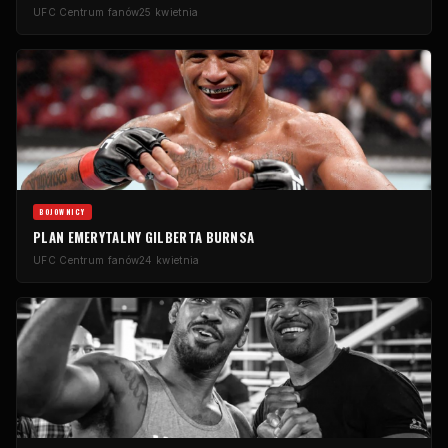
UFC
Centrum fanów
25 kwietnia
BOJOWNICY
PLAN EMERYTALNY GILBERTA BURNSA
UFC
Centrum fanów
24 kwietnia