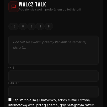
WALCZ TALK
Podziel się swoim podejściem do tej historii
1
0
0
0
0
0
IMIĘ *
E-MAIL *
Zapisz moje imię i nazwisko, adres e-mail i stronę
internetową w tej przeglądarce, gdy następnym razem