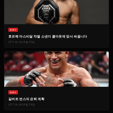
전투기
호르헤 마스비달 차엘 소넨이 콜아웃에 맞서 싸웁니다
UFC
팬 센터
4월 25일
전투기
길버트 번스의 은퇴 계획
UFC
팬 센터
4월 24일