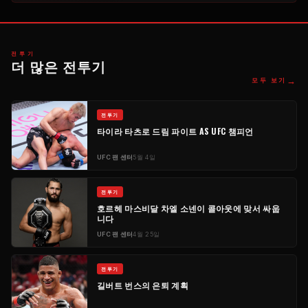
전투기
더 많은 전투기
→
모두 보기
전투기
타이라 타츠로 드림 파이트 AS
UFC
챔피언
UFC
팬 센터
5월 4일
전투기
호르헤 마스비달 차엘 소넨이 콜아웃에 맞서 싸웁
니다
UFC
팬 센터
4월 25일
전투기
길버트 번스의 은퇴 계획