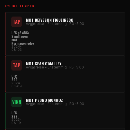
NYLIGE KAMPER
MOT DEIVESON FIGUEIREDO
TAP
Avgjørelse - Enstemmig · R3 · 5:00
UFC på ABC:
Sandhagen
mot
Nurmagomedov
2024-
08-03
MOT SEAN O'MALLEY
TAP
Avgjørelse - Enstemmig · R5 · 5:00
UFC
299
2024-
03-09
MOT PEDRO MUNHOZ
VINN
Avgjørelse - Enstemmig · R3 · 5:00
UFC
292
2023-
08-19