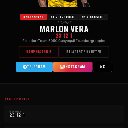
BANTAMVEKT
#1-UTFORDRER
##10 RANGERT
"Chito"
MARLON VERA
23-12-1
Ecuador
Team 5050 Guayaquil Ecuador
grappler
KAMPHISTORIE
RELATERTE NYHETER
TELEGRAM
INSTAGRAM
X
JAGERPROFIL
RECORD
23-12-1