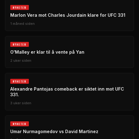
NYHETER
Marlon Vera mot Charles Jourdain klare for UFC 331
1 måned siden
NYHETER
O'Malley er klar til å vente på Yan
2 uker siden
NYHETER
Alexandre Pantojas comeback er siktet inn mot UFC
331.
3 uker siden
NYHETER
Umar Nurmagomedov vs David Martinez