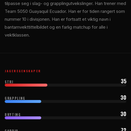
tilpasse seg i slag- og grapplingutvekslinger. Han trener med
Team 5050 Guayaquil Ecuador. Han er for tiden rangert som
nummer 10 i divisjonen. Han er fortsatt et viktig navn i
bantamvekttittelbildet og en farlig matchup for alle i
vektklassen.
JAGEREGENSKAPER
35
STRI
30
GRAPPLING
30
BRYTING
72
CARDIO