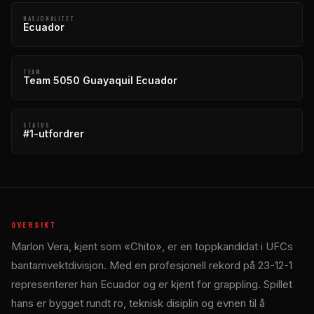
NASJONALITET
Ecuador
TEAM
Team 5050 Guayaquil Ecuador
STATUS
#1-utfordrer
OVERSIKT
Marlon Vera, kjent som «Chito», er en toppkandidat i UFCs
bantamvektdivisjon. Med en profesjonell rekord på 23-12-1
representerer han Ecuador og er kjent for grappling. Spillet
hans er bygget rundt ro, teknisk disiplin og evnen til å