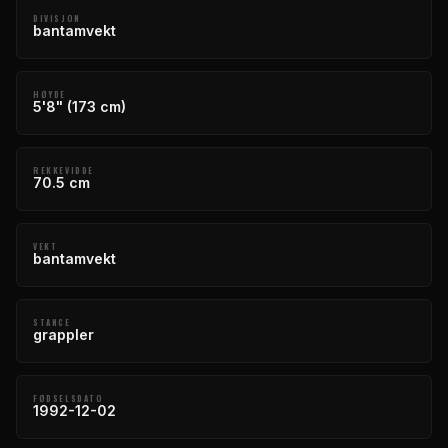
DIVISJON
bantamvekt
HØYDE
5'8" (173 cm)
REKKEVIDDE
70.5 cm
VEKT
bantamvekt
STANCE
grappler
FØDSELSDATO
1992-12-02