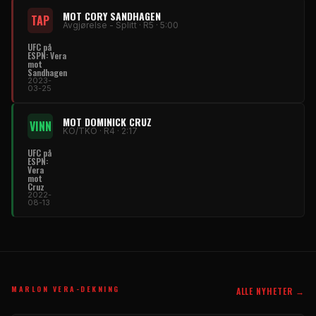
MOT CORY SANDHAGEN
TAP
Avgjørelse - Splitt · R5 · 5:00
UFC på
ESPN: Vera
mot
Sandhagen
2023-
03-25
MOT DOMINICK CRUZ
VINN
KO/TKO · R4 · 2:17
UFC på
ESPN:
Vera
mot
Cruz
2022-
08-13
MARLON VERA-DEKNING
ALLE NYHETER →