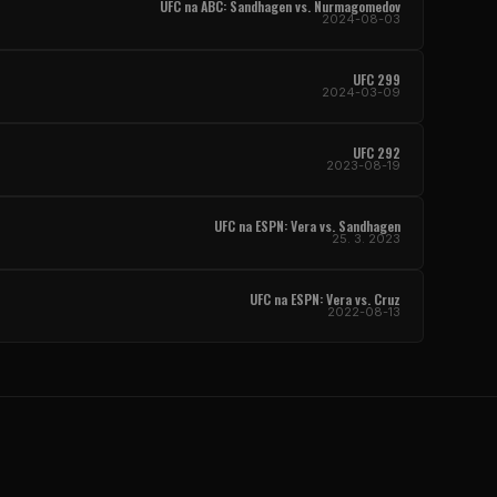
UFC
na ABC: Sandhagen vs. Nurmagomedov
2024-08-03
UFC
299
2024-03-09
UFC
292
2023-08-19
UFC
na ESPN: Vera vs. Sandhagen
25. 3. 2023
UFC
na ESPN: Vera vs. Cruz
2022-08-13