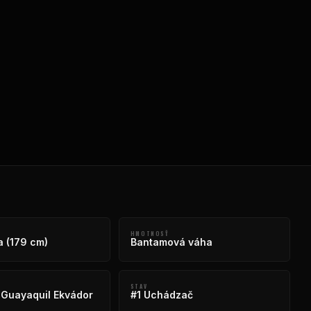
HMOTNOSŤ
a (179 cm)
Bantamová váha
STAV
Guayaquil Ekvádor
#1 Uchádzač