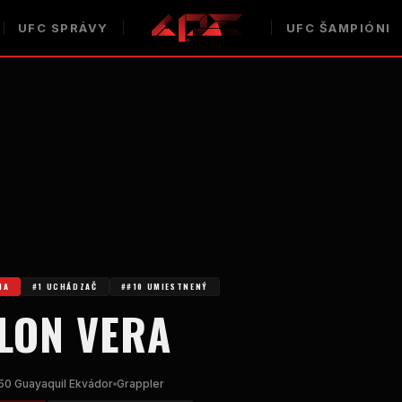
UFC
SPRÁVY
UFC
ŠAMPIÓNI
HA
#1 UCHÁDZAČ
##10 UMIESTNENÝ
LON VERA
50 Guayaquil Ekvádor
Grappler