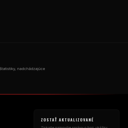
štatistiky, nadchádzajúce
ZOSTAŤ AKTUALIZOVANÉ
Získajte najnovšie správy o boji, ukážky