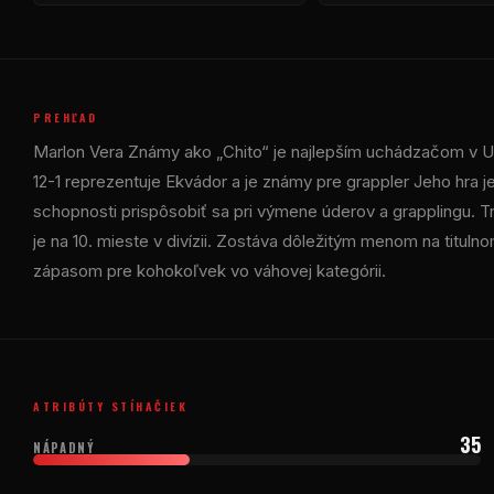
PREHĽAD
Marlon Vera Známy ako „Chito“ je najlepším uchádzačom v
U
12-1 reprezentuje Ekvádor a je známy pre grappler Jeho hra je
schopnosti prispôsobiť sa pri výmene úderov a grapplingu. 
je na 10. mieste v divízii. Zostáva dôležitým menom na tit
zápasom pre kohokoľvek vo váhovej kategórii.
ATRIBÚTY STÍHAČIEK
35
NÁPADNÝ