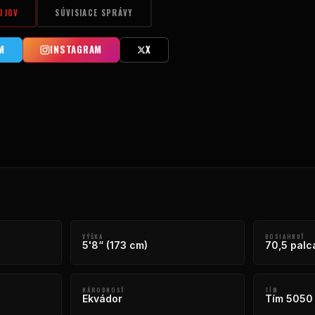
OJOV
SÚVISIACE SPRÁVY
M
INSTAGRAM
X
VÝŠKA
DOSIAHNUŤ
5'8“ (173 cm)
70,5 palc
NÁRODNOSŤ
TÍM
Ekvádor
Tím 5050 