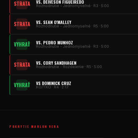
VS. DEIVESON FIGUEIREDO
STRATA
Rozhodnutie - Jednomyseľné · R3 · 5:00
VS. SEAN O'MALLEY
STRATA
Rozhodnutie - Jednomyseľné · R5 · 5:00
VS. PEDRO MUNHOZ
VYHRAŤ
Rozhodnutie - Jednomyseľné · R3 · 5:00
VS. CORY SANDHAGEN
STRATA
Rozhodnutie - Rozdelenie · R5 · 5:00
VS DOMINICK CRUZ
VYHRAŤ
KO/TKO · R4 · 2:17
POKRYTIE MARLON VERA