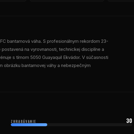
FC
bantamová váha. S profesionálnym rekordom 23-
 postavená na vyrovnanosti, technickej disciplíne a
Trénuje s tímom 5050 Guayaquil Ekvádor. V súčasnosti
ulnom obrázku bantamovej váhy a nebezpečným
30
ZHRABÁVANIE