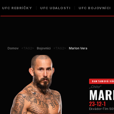
UFC
REBRÍČKY
UFC
UDALOSTI
UFC
BOJOVNÍCI
Domov
<TAG2>
Bojovníci
<TAG2>
Marlon Vera
BANTAMOVÁ VÁ
„Chito“
MAR
23-12-1
Ekvádor
Tím 50