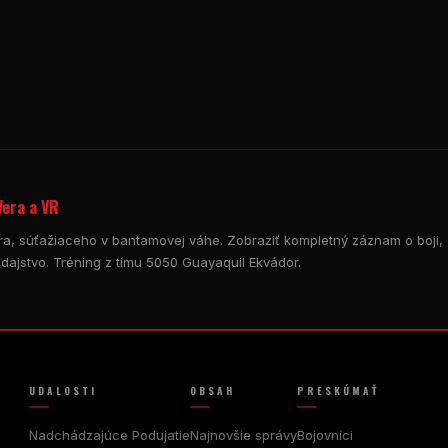
Vera a VR
era, súťažiaceho v bantamovej váhe. Zobraziť kompletný záznam o boji, 
dajstvo. Tréning z tímu 5050 Guayaquil Ekvádor.
UDALOSTI
OBSAH
PRESKÚMAŤ
Nadchádzajúce Podujatie
Najnovšie správy
Bojovníci