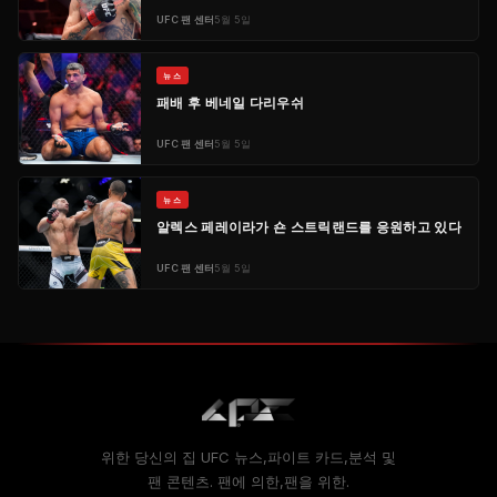
UFC
팬 센터
5월 5일
뉴스
패배 후 베네일 다리우쉬
UFC
팬 센터
5월 5일
뉴스
알렉스 페레이라가 숀 스트릭랜드를 응원하고 있다
UFC
팬 센터
5월 5일
위한 당신의 집
UFC
뉴스,파이트 카드,분석 및
팬 콘텐츠. 팬에 의한,팬을 위한.