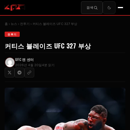
검색
홈
뉴스
전투기
커티스 블레이즈
UFC
327 부상
전투기
커티스 블레이즈
UFC
327 부상
UFC
팬 센터
2026년 4월 20일
4분 읽기