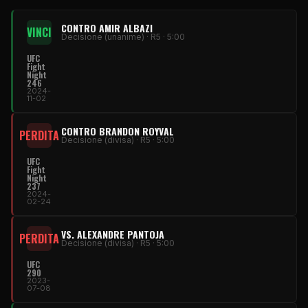
CONTRO AMIR ALBAZI
VINCI
Decisione (unanime) · R5 · 5:00
UFC
Fight
Night
246
2024-
11-02
CONTRO BRANDON ROYVAL
PERDITA
Decisione (divisa) · R5 · 5:00
UFC
Fight
Night
237
2024-
02-24
VS. ALEXANDRE PANTOJA
PERDITA
Decisione (divisa) · R5 · 5:00
UFC
290
2023-
07-08