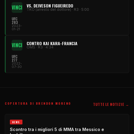
VS. DEIVESON FIGUEIREDO
VINCI
TKO (arresto del dottore) · R3 · 5:00
UFC
283
2023-
01-21
CONTRO KAI KARA-FRANCIA
VINCI
OMS · R3 · 4:34
UFC
277
2022-
07-30
COPERTURA DI BRENDON MORENO
TUTTE LE NOTIZIE →
NEWS
Scontro tra i migliori 5 di MMA tra Messico e