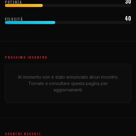
30
POTENZA
40
VELOCITÀ
PROSSIMO INCONTRO
Al momento non è stato annunciato alcun incontro.
Tornate a consultare questa pagina per
aggiornamenti.
SCONTRI RECENTI