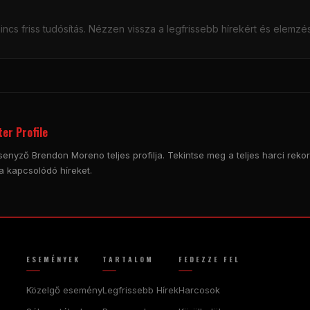
ncs friss tudósítás. Nézzen vissza a legfrissebb hírekért és elemzé
er Profile
senyző Brendon Moreno teljes profilja. Tekintse meg a teljes harci rekord
a kapcsolódó híreket.
ESEMÉNYEK
TARTALOM
FEDEZZE FEL
Közelgő esemény
Legfrissebb Hírek
Harcosok