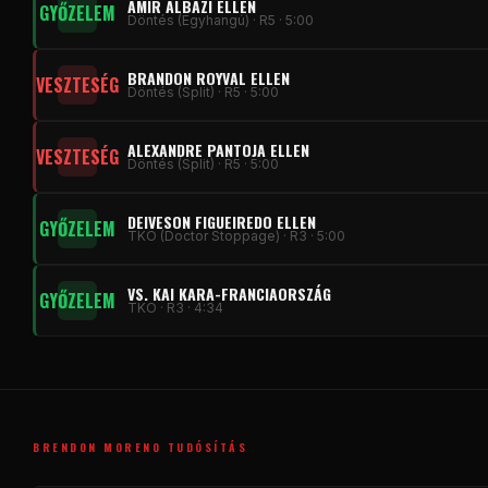
AMIR ALBAZI ELLEN
GYŐZELEM
Döntés (Egyhangú) · R5 · 5:00
BRANDON ROYVAL ELLEN
VESZTESÉG
Döntés (Split) · R5 · 5:00
ALEXANDRE PANTOJA ELLEN
VESZTESÉG
Döntés (Split) · R5 · 5:00
DEIVESON FIGUEIREDO ELLEN
GYŐZELEM
TKO (Doctor Stoppage) · R3 · 5:00
VS. KAI KARA-FRANCIAORSZÁG
GYŐZELEM
TKO · R3 · 4:34
BRENDON MORENO TUDÓSÍTÁS