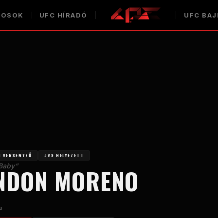
COSOK
UFC
HÍRADÓ
UFC
BAJ
1 VERSENYZŐ
##9 HELYEZETT
Baby“
NDON MORENO
u