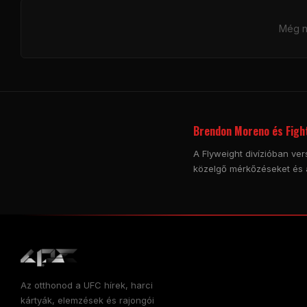
Még ni
Brendon Moreno és Fight
A Flyweight divízióban ver
közelgő mérkőzéseket és 
Az otthonod a
UFC
hírek, harci
kártyák, elemzések és rajongói