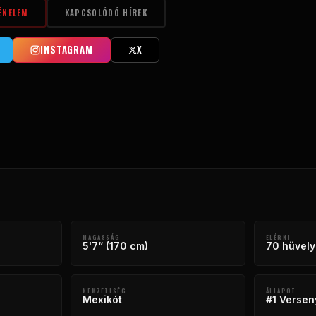
ÉNELEM
KAPCSOLÓDÓ HÍREK
INSTAGRAM
X
MAGASSÁG
ELÉRNI
5'7“ (170 cm)
70 hüvely
NEMZETISÉG
ÁLLAPOT
Mexikót
#1 Versen