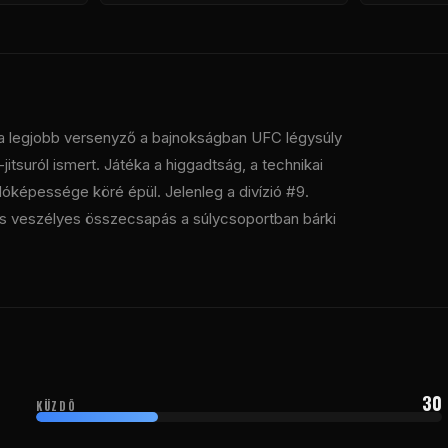
 a legjobb versenyző a bajnokságban
UFC
légysúly
-jitsuról ismert. Játéka a higgadtság, a technikai
óképessége köré épül. Jelenleg a divízió #9.
 és veszélyes összecsapás a súlycsoportban bárki
30
KÜZDÕ