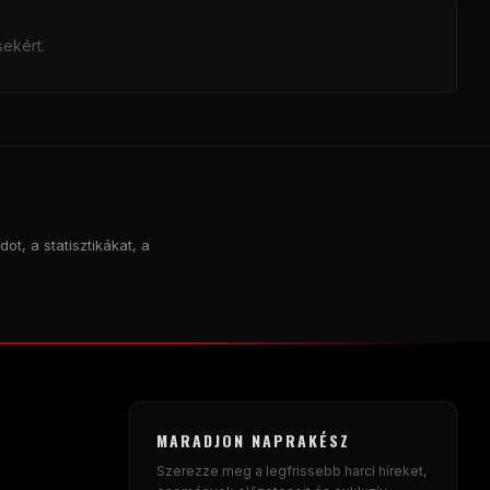
sekért.
ot, a statisztikákat, a
MARADJON NAPRAKÉSZ
Szerezze meg a legfrissebb harci híreket,