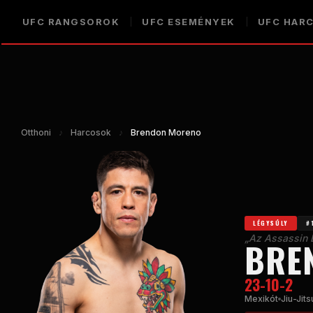
UFC
RANGSOROK
UFC
ESEMÉNYEK
UFC
HAR
Otthoni
♪
Harcosok
♪
Brendon Moreno
LÉGYSÚLY
#
„Az Assassin 
BRE
23-10-2
Mexikót
Jiu-Jits