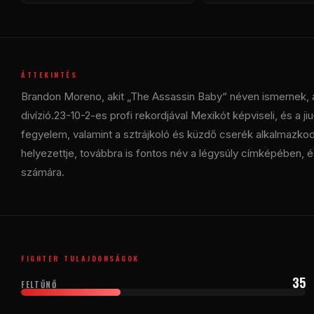
ÁTTEKINTÉS
Brandon Moreno, akit „The Assassin Baby“ néven ismernek,
divízió.23-10-2-es profi rekordjával Mexikót képviseli, és a jiu
fegyelem, valamint a sztrájkoló és küzdő cserék alkalmazkod
helyezettje, továbbra is fontos név a légysúly címképében,
számára.
FIGHTER TULAJDONSÁGOK
35
FELTŰNŐ