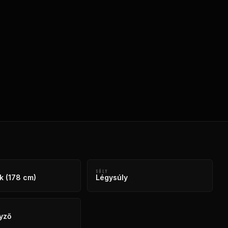
SÚLY
k (178 cm)
Légysúly
yző