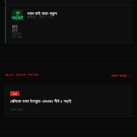
খুব
বনাম কাই কারা-ফ্রান্স
সহজেই
WHO · R3 · ০:৫৪
UFC
277
2022-
07-30
ব্রেন্ডন মোরেনো কভারেজ
সকল সংবাদ →
খবর
মেক্সিকো বনাম ইংল্যান্ড এমএমএ শীর্ষ ৫ লড়াই
1 মাস আগে