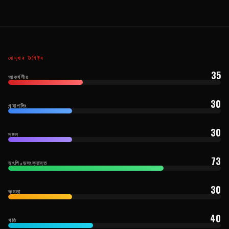
যোদ্ধার বৈশিষ্ট্য
35
আকর্ষণীয়
30
গ্র্যাপলিং
30
দঙ্গল
73
হৃৎপিণ্ডসংক্রান্ত
30
ক্ষমতা
40
গতি