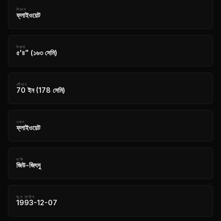
বিভাগ
ফ্লাইওয়েট
উচ্চতা
৫'৪" (১৬৩ সেমি)
পৌঁছান
70 ইন (178 সেমি)
ওজন
ফ্লাইওয়েট
ভঙ্গি
জিউ-জিৎসু
জন্ম তারিখ
1993-12-07