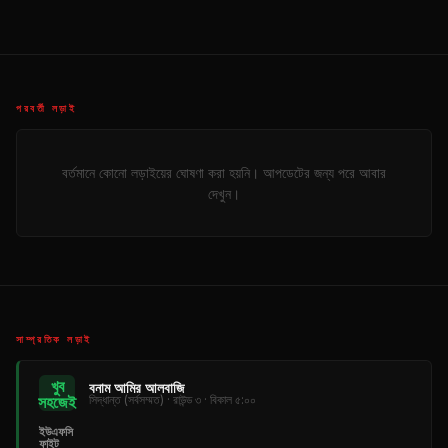
পরবর্তী লড়াই
বর্তমানে কোনো লড়াইয়ের ঘোষণা করা হয়নি। আপডেটের জন্য পরে আবার
দেখুন।
সাম্প্রতিক লড়াই
খুব
বনাম আমির আলবাজি
সহজেই
সিদ্ধান্ত (সর্বসম্মত) · রাউন্ড ৩ · বিকাল ৫:০০
ইউএফসি
ফাইট