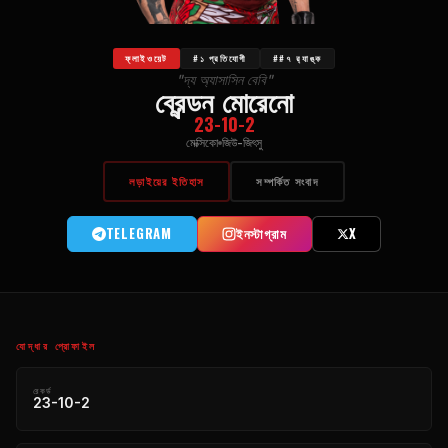
ফ্লাইওয়েট
#১ প্রতিযোগী
##৭ র‍্যাঙ্ক
"দ্য অ্যাসাসিন বেবি"
ব্রেন্ডন মোরেনো
23-10-2
মেক্সিকো
জিউ-জিৎসু
লড়াইয়ের ইতিহাস
সম্পর্কিত সংবাদ
TELEGRAM
ইনস্টাগ্রাম
X
যোদ্ধার প্রোফাইল
রেকর্ড
23-10-2