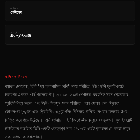
জাতীয়তা
মেক্সিকো
অবস্থা
#১ প্রতিযোগী
সংক্ষিপ্ত বিবরণ
ব্র্যান্ডন মোরেনো, যিনি "দ্য অ্যাসাসিন বেবি" নামে পরিচিত, ইউএফসি ফ্লাইওয়েট
বিভাগের একজন শীর্ষ প্রতিযোগী। ২৩-১০-২ এর পেশাদার রেকর্ডসহ তিনি মেক্সিকোর
প্রতিনিধিত্ব করেন এবং জিউ-জিতসুর জন্য পরিচিত। তার খেলার ধরন স্থিরতা,
কৌশলগত শৃঙ্খলা এবং স্ট্রাইকিং ও গ্র্যাপলিং বিনিময়ে মানিয়ে নেওয়ার ক্ষমতার উপর
ভিত্তি করে গড়ে উঠেছে। তিনি বর্তমানে এই বিভাগে #৯ নম্বরে র‍্যাঙ্কড। ফ্লাইওয়েট
টাইটেলের লড়াইয়ে তিনি একটি গুরুত্বপূর্ণ নাম এবং এই ওয়েট ক্লাসের যে কারো জন্য
এক বিপজ্জনক প্রতিপক্ষ।