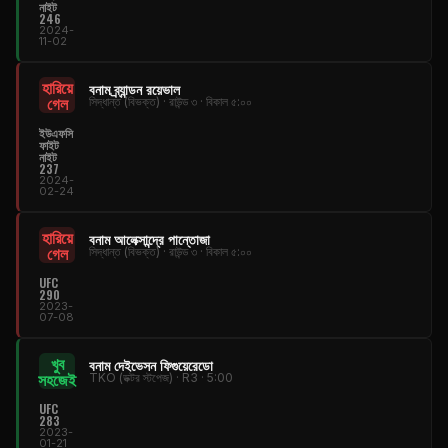
নাইট
246
2024-
11-02
হারিয়ে
বনাম ব্র্যান্ডন রয়েভাল
গেল
সিদ্ধান্ত (বিভক্ত) · রাউন্ড ৩ · বিকাল ৫:০০
ইউএফসি
ফাইট
নাইট
237
2024-
02-24
হারিয়ে
বনাম আলেক্সান্দ্রে পান্তোজা
গেল
সিদ্ধান্ত (বিভক্ত) · রাউন্ড ৩ · বিকাল ৫:০০
UFC
290
2023-
07-08
খুব
বনাম দেইভেসন ফিগুয়েরেডো
সহজেই
TKO (ডক্টর স্টপেজ) · R3 · 5:00
UFC
283
2023-
01-21