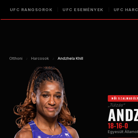
UFC
RANGSOROK
UFC
ESEMÉNYEK
UFC
HAR
Otthoni
♪
Harcosok
♪
Andzhela Khill
NŐI SZALMASÚL
„Túlzás“
ANDZ
18-16-0
Egyesült Államo