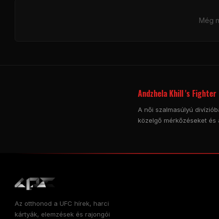
Még ni
Andzhela Khill 's Fighter 
A női szalmasúlyú divízióba
közelgő mérkőzéseket és 
Az otthonod a
UFC
hírek, harci
kártyák, elemzések és rajongói