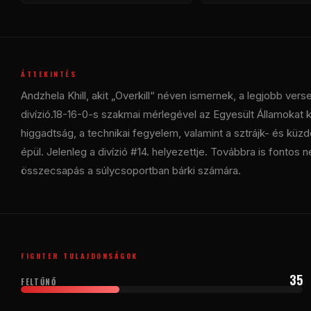
ÁTTEKINTÉS
Andzhela Khill, akit „Overkill“ néven ismernek, a legjobb ve
divízió.18-16-0-s szakmai mérlegével az Egyesült Államokat ké
higgadtság, a technikai fegyelem, valamint a sztrájk- és k
épül. Jelenleg a divízió #14. helyezettje. Továbbra is fonto
összecsapás a súlycsoportban bárki számára.
FIGHTER TULAJDONSÁGOK
35
FELTŰNŐ