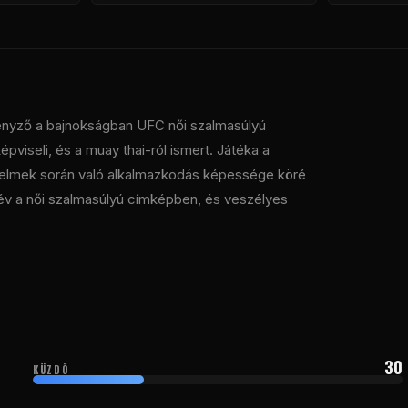
rsenyző a bajnokságban
UFC
női szalmasúlyú
pviseli, és a muay thai-ról ismert. Játéka a
üzdelmek során való alkalmazkodás képessége köré
s név a női szalmasúlyú címképben, és veszélyes
30
KÜZDÕ