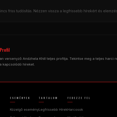
ncs friss tudósítás. Nézzen vissza a legfrissebb hírekért és elemzé
Profil
n versenyző Andzhela Khill teljes profilja. Tekintse meg a teljes harci re
a kapcsolódó híreket.
ESEMÉNYEK
TARTALOM
FEDEZZE FEL
Közelgő esemény
Legfrissebb Hírek
Harcosok