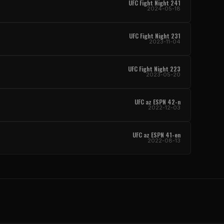
UFC Fight Night
241
2024-05-18
UFC Fight Night
231
2023-11-04
UFC Fight Night
223
2023-05-20
UFC
az ESPN 42-n
2022-12-03
UFC
az ESPN 41-en
2022-08-13