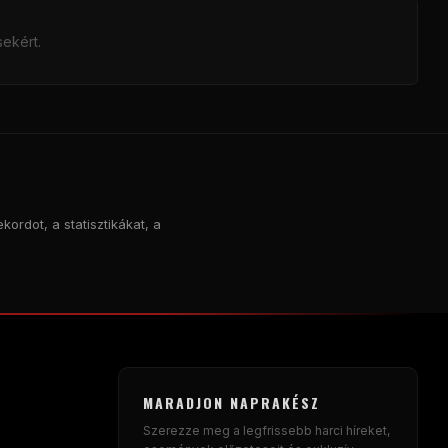
sekért.
kordot, a statisztikákat, a
MARADJON NAPRAKÉSZ
Szerezze meg a legfrissebb harci híreket,