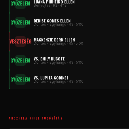
LUANA PINHEIRO ELLEN
GYŐZELEM
Benyújtás · R2 · 4:12
DENISE GOMES ELLEN
GYŐZELEM
Döntés - Egyhangú · R3 · 5:00
MACKENZIE DERN ELLEN
VESZTESÉG
Döntés - Egyhangú · R5 · 5:00
VS. EMILY DUCOTE
GYŐZELEM
Döntés - Egyhangú · R3 · 5:00
VS. LUPITA GODINEZ
GYŐZELEM
Döntés - Egyhangú · R3 · 5:00
ANDZHELA KHILL TUDÓSÍTÁS