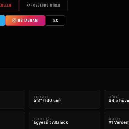
ÉNELEM
KAPCSOLÓDÓ HÍREK
INSTAGRAM
X
MAGASSÁG
ELÉRNI
5'3“ (160 cm)
64,5 hüve
NEMZETISÉG
ÁLLAPOT
Egyesült Államok
#1 Versen