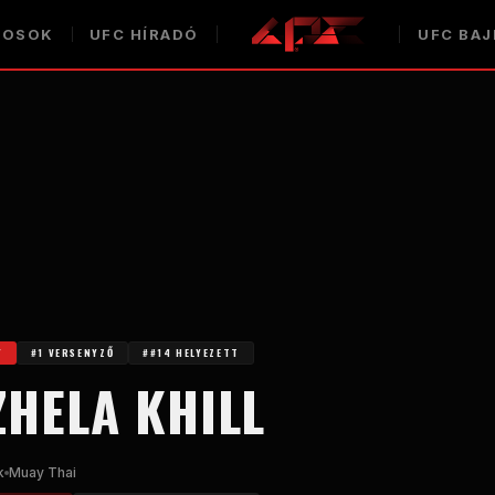
COSOK
UFC
HÍRADÓ
UFC
BAJ
Y
#1 VERSENYZŐ
##14 HELYEZETT
HELA KHILL
k
Muay Thai