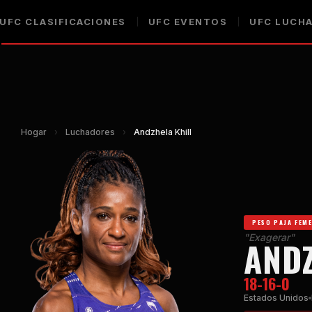
UFC
CLASIFICACIONES
UFC
EVENTOS
UFC
LUCHA
Hogar
›
Luchadores
›
Andzhela Khill
PESO PAJA FEM
"Exagerar"
ANDZ
18-16-0
Estados Unidos