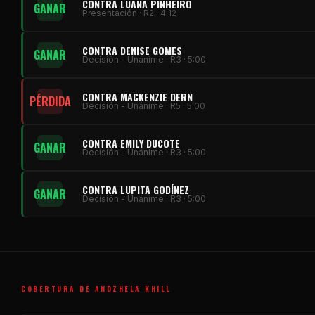
CONTRA LUANA PINHEIRO
GANAR
Presentación · R2 · 4:12
CONTRA DENISE GOMES
GANAR
Decisión - Unánime · R3 · 5:00
CONTRA MACKENZIE DERN
PÉRDIDA
Decisión - Unánime · R5 · 5:00
CONTRA EMILY DUCOTE
GANAR
Decisión - Unánime · R3 · 5:00
CONTRA LUPITA GODÍNEZ
GANAR
Decisión - Unánime · R3 · 5:00
COBERTURA DE ANDZHELA KHILL