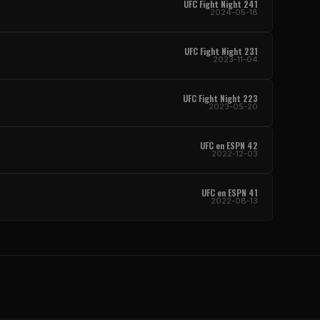
UFC Fight Night
241
2024-05-18
UFC Fight Night
231
2023-11-04
UFC Fight Night
223
2023-05-20
UFC
en ESPN 42
2022-12-03
UFC
en ESPN 41
2022-08-13