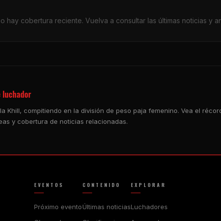
o hay cobertura reciente. Vuelva a consultar las últimas noticias y aná
e luchador
a Khill, compitiendo en la división de peso paja femenino. Vea el réco
eas y cobertura de noticias relacionadas.
EVENTOS
CONTENIDO
EXPLORAR
Próximo evento
Últimas noticias
Luchadores