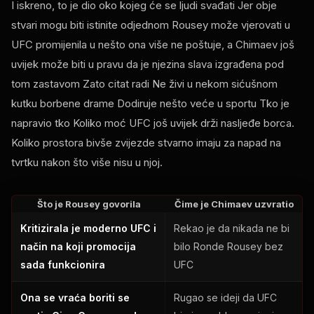
I iskreno, to je dio oko kojeg će se ljudi svađati Jer obje
stvari mogu biti istinite odjednom Rousey može vjerovati u
UFC
promijenila u nešto ona više ne poštuje, a Chimaev još
uvijek može biti u pravu da je njezina slava izgrađena pod
tom zastavom Zato citat radi Ne živi u nekom sićušnom
kutku borbene drame Dodiruje nešto veće u sportu Tko je
napravio tko Koliko moć
UFC
još uvijek drži nasljeđe borca.
Koliko prostora bivše zvijezde stvarno imaju za napad na
tvrtku nakon što više nisu u njoj.
Što je Rousey govorila
Čime je Chimaev uzvratio
Kritizirala je moderno
UFC
i
Rekao je da nikada ne bi
način na koji promocija
bilo Ronde Rousey bez
sada funkcionira
UFC
Ona se vraća boriti se
Rugao se ideji da
UFC