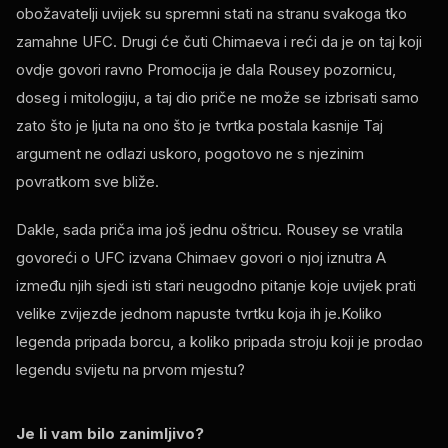
obožavatelji uvijek su spremni stati na stranu svakoga tko
zamahne
UFC
. Drugi će čuti Chimaeva i reći da je on taj koji
ovdje govori ravno Promocija je dala Rousey pozornicu,
doseg i mitologiju, a taj dio priče ne može se izbrisati samo
zato što je ljuta na ono što je tvrtka postala kasnije Taj
argument ne odlazi uskoro, pogotovo ne s njezinim
povratkom sve bliže.
Dakle, sada priča ima još jednu oštricu. Rousey se vratila
govoreći o
UFC
izvana Chimaev govori o njoj iznutra A
između njih sjedi isti stari neugodno pitanje koje uvijek prati
velike zvijezde jednom napuste tvrtku koja ih je.Koliko
legenda pripada borcu, a koliko pripada stroju koji je prodao
legendu svijetu na prvom mjestu?
Je li vam bilo zanimljivo?