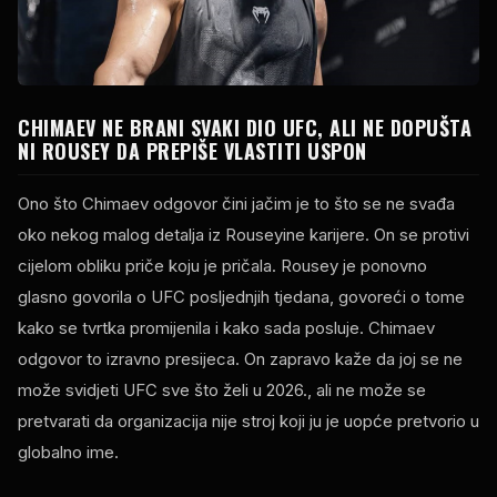
CHIMAEV NE BRANI SVAKI DIO
UFC
, ALI NE DOPUŠTA
NI ROUSEY DA PREPIŠE VLASTITI USPON
Ono što Chimaev odgovor čini jačim je to što se ne svađa
oko nekog malog detalja iz Rouseyine karijere. On se protivi
cijelom obliku priče koju je pričala. Rousey je ponovno
glasno govorila o
UFC
posljednjih tjedana, govoreći o tome
kako se tvrtka promijenila i kako sada posluje. Chimaev
odgovor to izravno presijeca. On zapravo kaže da joj se ne
može svidjeti
UFC
sve što želi u 2026., ali ne može se
pretvarati da organizacija nije stroj koji ju je uopće pretvorio u
globalno ime.