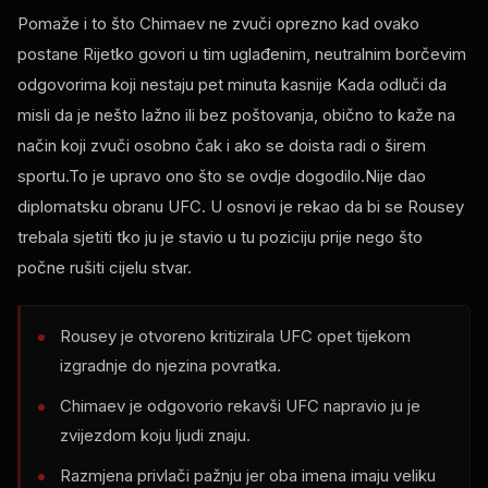
Pomaže i to što Chimaev ne zvuči oprezno kad ovako
postane Rijetko govori u tim uglađenim, neutralnim borčevim
odgovorima koji nestaju pet minuta kasnije Kada odluči da
misli da je nešto lažno ili bez poštovanja, obično to kaže na
način koji zvuči osobno čak i ako se doista radi o širem
sportu.To je upravo ono što se ovdje dogodilo.Nije dao
diplomatsku obranu
UFC
. U osnovi je rekao da bi se Rousey
trebala sjetiti tko ju je stavio u tu poziciju prije nego što
počne rušiti cijelu stvar.
Rousey je otvoreno kritizirala
UFC
opet tijekom
izgradnje do njezina povratka.
Chimaev je odgovorio rekavši
UFC
napravio ju je
zvijezdom koju ljudi znaju.
Razmjena privlači pažnju jer oba imena imaju veliku