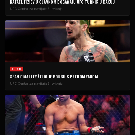
RAFAEL FIZIEV U GLAVNOM DOGAĐAJU
UFC
TURNIR U BAKUU
UFC
Centar za navijače
5. svibnja
VIJESTI
SEAN O'MALLEY ŽELIO JE BORBU S PETROM YANOM
UFC
Centar za navijače
5. svibnja