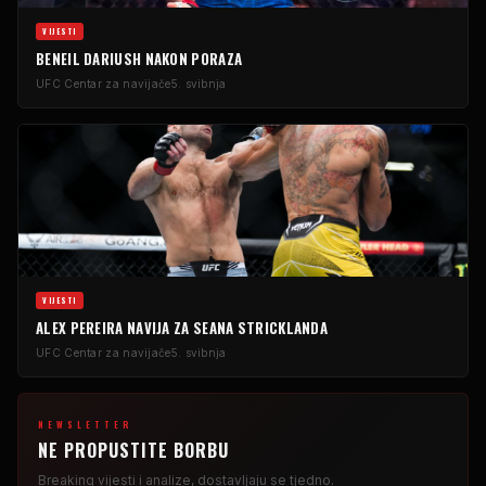
VIJESTI
BENEIL DARIUSH NAKON PORAZA
UFC
Centar za navijače
5. svibnja
VIJESTI
ALEX PEREIRA NAVIJA ZA SEANA STRICKLANDA
UFC
Centar za navijače
5. svibnja
NEWSLETTER
NE PROPUSTITE BORBU
Breaking
vijesti i analize, dostavljaju se tjedno.