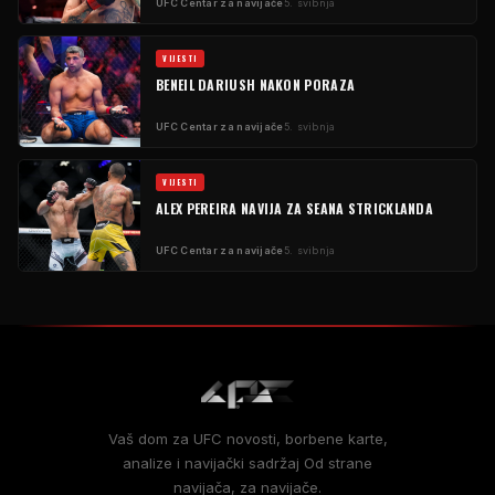
UFC
Centar za navijače
5. svibnja
VIJESTI
BENEIL DARIUSH NAKON PORAZA
UFC
Centar za navijače
5. svibnja
VIJESTI
ALEX PEREIRA NAVIJA ZA SEANA STRICKLANDA
UFC
Centar za navijače
5. svibnja
Vaš dom za
UFC
novosti, borbene karte,
analize i navijački sadržaj Od strane
navijača, za navijače.