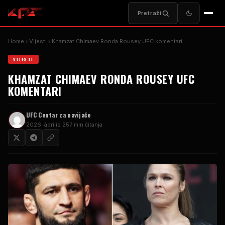
Pretraži
Home
Vijesti
Khamzat Chimaev Ronda Rousey
UFC
komentari
VIJESTI
KHAMZAT CHIMAEV RONDA ROUSEY
UFC
KOMENTARI
UFC
Centar za navijače
2026. április 25
7 min čitanja