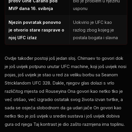
protiv Gine Carano pod
bio je problem u njezinu
MVP
dana 16. svibnja
usponu
Njezin povratak ponovno
Uokvirio je
UFC
kao
je otvorio stare rasprave o
razlog zbog kojeg je
njoj
UFC
izlaz
postala bogata i slavna
Ovdje također postoji još jedan sloj. Chimaev to govori dok
je još uvijek potpuno unutar
UFC
machine, koji još uvijek nosi
pojas, još uvijek je stao u red za veliku borbu sa Seanom
Stricklandom
UFC
328. Dakle, njegov glas dolazi s vrlo
različitog mjesta od Rouseyina Ona govori kao netko tko je
već otišao, već izgradio ostatak svog života izvan tvrtke, a
sada se osjeća slobodnom da ga udari jače On govori kao
netko tko je još uvijek u sredini sustava i još uvijek dobiva
gura od njega Taj kontrast je dio zašto razmjena ima toplinu.