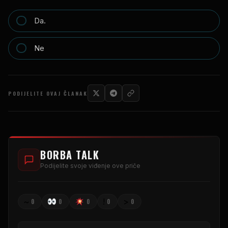
Da.
Ne
PODIJELITE OVAJ ČLANAK
BORBA TALK
Podijelite svoje viđenje ove priče
~
!
>
0
0
0
0
0