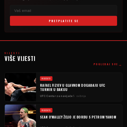
PRETPLATITE SE
VIJESTI
VIŠE VIJESTI
→
POGLEDAJ SVE
VIJESTI
RAFAEL FIZIEV U GLAVNOM DOGAĐAJU
UFC
TURNIR U BAKUU
UFC
Centar za navijače
5. svibnja
VIJESTI
SEAN O'MALLEY ŽELIO JE BORBU S PETROM YANOM