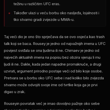
težinu u različitim
UFC
eras.
Također ulazi u veću borbu oko nasljeđa, lojalnosti i
tko stvarno gradi zvijezde u MMA-u.
Taj veći dio je ono što sprječava da se ovo osjeća kao trash
talk koji se baca. Rousey je jedno od najvažnijih imena u
UFC
povijest sviđala se ona ljudima ili ne. Chimaev je jedno od
najvećih aktualnih imena na popisu bez obzira vjeruju li mu
ljudi ili ne. Dakle, kada jedan napadne promaknuće, a drugi
uzvrati, argument prirodno postaje veći od bilo koje osobe.
Pretvara se u borbu oko
UFC
sebe i nad koliko bilo zvijezda
stvarno može odvojiti svoje ime od tvrtke koja ga je prvi
digao u zrak.
Rouseyin povratak već je imao dovoljno pažnje oko sebe