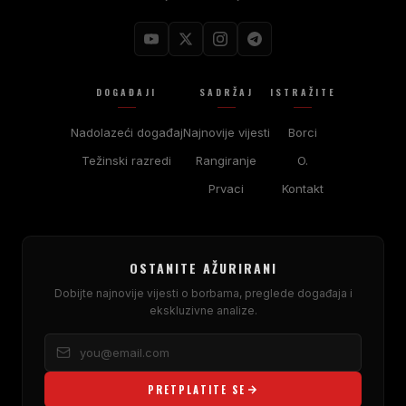
DOGAĐAJI
SADRŽAJ
ISTRAŽITE
Nadolazeći događaj
Najnovije vijesti
Borci
Težinski razredi
Rangiranje
O.
Prvaci
Kontakt
OSTANITE AŽURIRANI
Dobijte najnovije vijesti o borbama, preglede događaja i
ekskluzivne analize.
PRETPLATITE SE