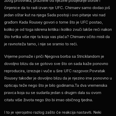
zbog protivnika, praznine od njezine posljednje borbe i
činjenice da to radi izvan nje
UFC
. Chimaev samo dodao još
jedan oštar kut na njega Sada postoji i ovo pitanje visi nad
građom Kada Rousey govori o tome što je
UFC
postao,
koliko je od toga iskrena kritika i koliko zvuči lakše reći nakon
što tvrtka više nije ta koja vas plaća? Chimaev očito misli da
je ravnoteža tamo, i nije se sramio to reći.
Vrijeme pomaže i priči Njegova borba sa Stricklandom je
dovoljno blizu da se gotovo sve što on sada kaže ponovno
reproducira, izrezuje i vuče u šire
UFC
razgovor.Povratak
Rousey također je dovoljno blizu da je njezino ime ponovno u
opticaju teže nego što je bilo godinama.Ta dva vremenska
pravca koja su se sudarila jedan s drugim dala su ovom
citatu više života nego što bi imao običnog tjedna.
I to je vjerojatno razlog zašto će reakcija nastaviti. Neki