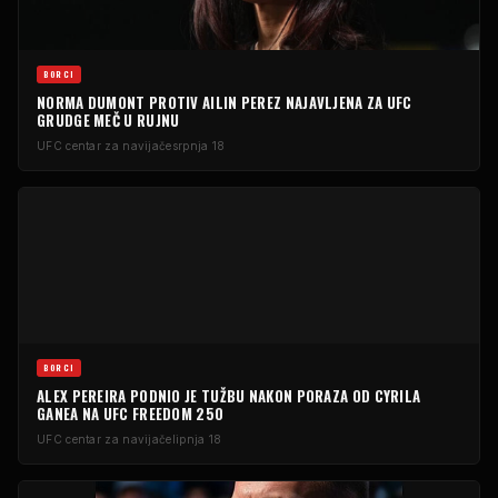
BORCI
NORMA DUMONT PROTIV AILIN PEREZ NAJAVLJENA ZA UFC
GRUDGE MEČ U RUJNU
UFC centar za navijače
srpnja 18
BORCI
ALEX PEREIRA PODNIO JE TUŽBU NAKON PORAZA OD CYRILA
GANEA NA UFC FREEDOM 250
UFC centar za navijače
lipnja 18