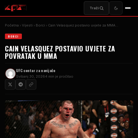
Traži
Početna
Vijesti
Borci
Cain Velasquez postavio uvjete za MMA...
BORCI
CAIN VELASQUEZ POSTAVIO UVJETE ZA
POVRATAK U MMA
UFC centar za navijače
Svibanj 30, 2026
4 min je pročitao