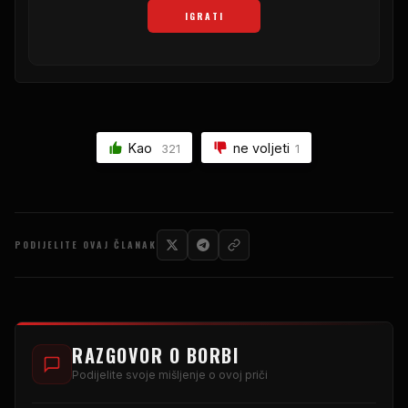
IGRATI
Kao
ne voljeti
321
1
PODIJELITE OVAJ ČLANAK
RAZGOVOR O BORBI
Podijelite svoje mišljenje o ovoj priči