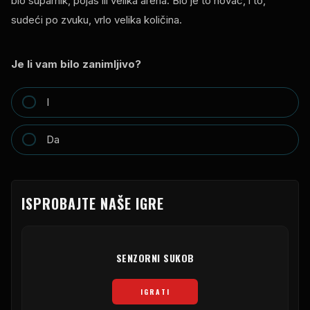
bio suparnik, pojas ili velika arena. Bio je to novac, i to,
sudeći po zvuku, vrlo velika količina.
Je li vam bilo zanimljivo?
I
Da
ISPROBAJTE NAŠE IGRE
SENZORNI SUKOB
IGRATI