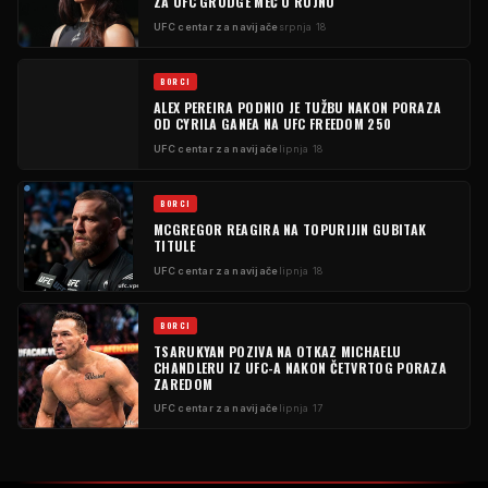
ZA UFC GRUDGE MEČ U RUJNU
UFC centar za navijače
srpnja 18
BORCI
ALEX PEREIRA PODNIO JE TUŽBU NAKON PORAZA
OD CYRILA GANEA NA UFC FREEDOM 250
UFC centar za navijače
lipnja 18
BORCI
MCGREGOR REAGIRA NA TOPURIJIN GUBITAK
TITULE
UFC centar za navijače
lipnja 18
BORCI
TSARUKYAN POZIVA NA OTKAZ MICHAELU
CHANDLERU IZ UFC-A NAKON ČETVRTOG PORAZA
ZAREDOM
UFC centar za navijače
lipnja 17