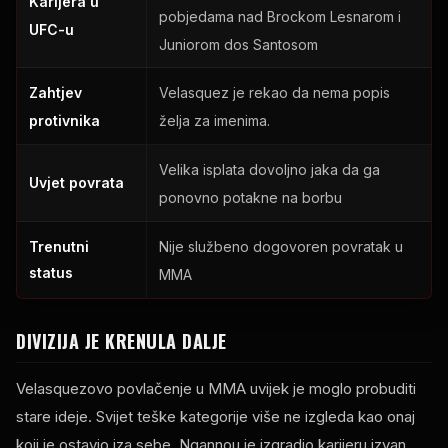
Karijera u
pobjedama nad Brockom Lesnarom i
UFC-u
Juniorom dos Santosom
Zahtjev
Velasquez je rekao da nema popis
protivnika
želja za imenima.
Velika isplata dovoljno jaka da ga
Uvjet povrata
ponovno potakne na borbu
Nije službeno dogovoren povratak u
Trenutni
status
MMA
DIVIZIJA JE KRENULA DALJE
Velasquezovo povlačenje u MMA uvijek je moglo probuditi
stare ideje. Svijet teške kategorije više ne izgleda kao onaj
koji je ostavio iza sebe. Ngannou je izgradio karijeru izvan