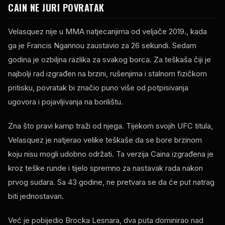
CAIN NE JURI POVRATAK
Velasquez nije u MMA natjecanjima od veljače 2019., kada
ga je Francis Ngannou zaustavio za 26 sekundi. Sedam
godina je ozbiljna razlika za svakog borca. Za teškaša čiji je
najbolji rad izgrađen na brzini, rušenjima i stalnom fizičkom
pritisku, povratak bi značio puno više od potpisivanja
ugovora i pojavljivanja na borilištu.
Zna što pravi kamp traži od njega. Tijekom svojih UFC titula,
Velasquez je natjerao velike teškaše da se bore brzinom
koju nisu mogli udobno održati. Ta verzija Caina izgrađena je
kroz teške runde i tijelo spremno za nastavak rada nakon
prvog sudara. Sa 43 godine, ne pretvara se da će put natrag
biti jednostavan.
Već je pobijedio Brocka Lesnara, dva puta dominirao nad