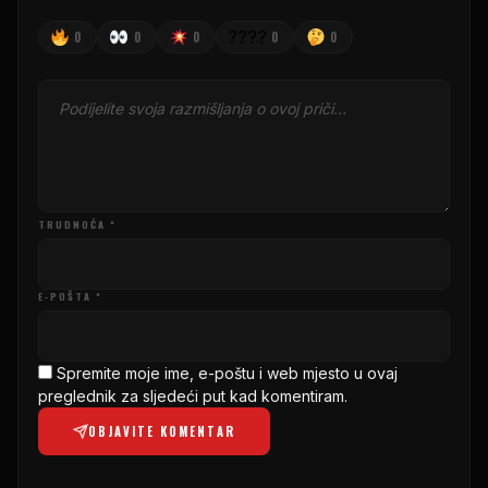
????
0
0
0
0
0
TRUDNOĆA *
E-POŠTA *
Spremite moje ime, e-poštu i web mjesto u ovaj
preglednik za sljedeći put kad komentiram.
OBJAVITE KOMENTAR