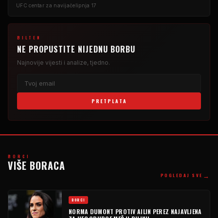
UFC centar za navijače
lipnja 17
BILTEN
NE PROPUSTITE NIJEDNU BORBU
Najnovije vijesti i analize, tjedno.
PRETPLATA
BORCI
VIŠE BORACA
→
POGLEDAJ SVE
BORCI
NORMA DUMONT PROTIV AILIN PEREZ NAJAVLJENA