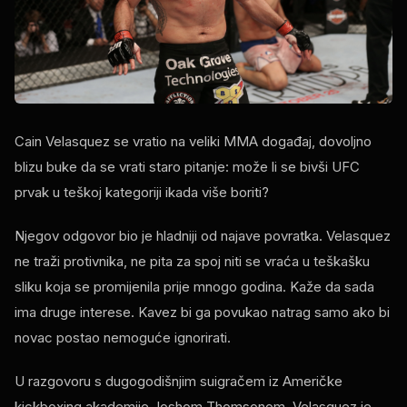
Cain Velasquez se vratio na veliki MMA događaj, dovoljno
blizu buke da se vrati staro pitanje: može li se bivši UFC
prvak u teškoj kategoriji ikada više boriti?
Njegov odgovor bio je hladniji od najave povratka. Velasquez
ne traži protivnika, ne pita za spoj niti se vraća u teškašku
sliku koja se promijenila prije mnogo godina. Kaže da sada
ima druge interese. Kavez bi ga povukao natrag samo ako bi
novac postao nemoguće ignorirati.
U razgovoru s dugogodišnjim suigračem iz Američke
kickboxing akademije Joshom Thomsonom, Velasquez je