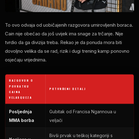
To ovo odvaja od uobičajenih razgovora umirovljenih boraca.
Cain nije obećao da još uvijek ima snage za trčanje. Nije
tvrdio da ga divizija treba. Rekao je da ponuda mora biti
dovoljno velika da se rad, rizik i dugi trening kamp ponovno
osjećaju vrijednima.
RAZGOVOR O
POVRATKU
POTVRĐENI DETALJ
CAINA
VELASQUEZA
Posljednja
Gubitak od Francisa Ngannoua u
MMA borba
veljači
Bivši prvak u teškoj kategoriji s