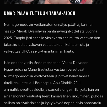
UMAR PALAA TUTTUUN TAKAA-AJOON
Nurmagomedovin voittamaton ennätys päättyi, kun hän
haastoi Merab Dvalishvilin bantamweight-tittelistä vuonna
2025. Tappio jätti hänelle yksinkertaisen mutta vaativan tien
takaisin: jatkaa vakavan vastustuksen kohtaamista ja
vaikeuttaa UFC:n selviytymistä ilman häntä.
Hän on tehnyt niin tähän mennessä. Voitot Deiveson
Figueiredoa ja Mario Bautistaa vastaan ​​palauttivat
Nurmagomedovin voittovirtaan ja pitivät hänet lähellä
tittelikeskustelua. Hän saapuu Abu Dhabiin 20-1
ammattilaisvoittosaldolla ja samoilla ongelmilla, joita hän on
aina tarjonnut vastustajilleen: kärsivällinen liikkuminen, puhdas
hallinta painivaihdoissa ja kyky käydä nopea divisioonaottelu