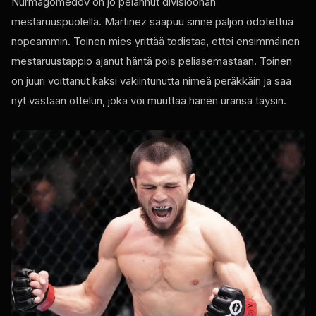
Nurmagomedov on jo pelannut divisioonan
mestaruuspuolella. Martinez saapuu sinne paljon odotettua
nopeammin. Toinen mies yrittää todistaa, ettei ensimmäinen
mestaruustappio ajanut häntä pois peliasemastaan. Toinen
on juuri voittanut kaksi vakiintunutta nimeä peräkkäin ja saa
nyt vastaan ​​ottelun, joka voi muuttaa hänen uransa täysin.