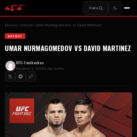
Haku
Etusivu
Uutiset
Umar Nurmagomedov vs David Martinez
UUTISET
UMAR NURMAGOMEDOV VS DAVID MARTINEZ
UFC-fanikeskus
Kesäkuu 2, 2026
5 min luettu