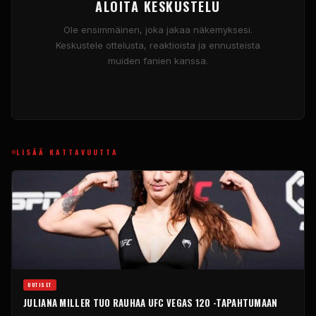
ALOITA KESKUSTELU
Ole ensimmäinen, joka jakaa näkemyksesi.
Keskustele ottelusta, reaktioista ja ennusteista
muiden fanien kanssa.
LISÄÄ KATTAVUUTTA
UUTISET
JULIANA MILLER TUO RAUHAA UFC VEGAS 120 -TAPAHTUMAAN