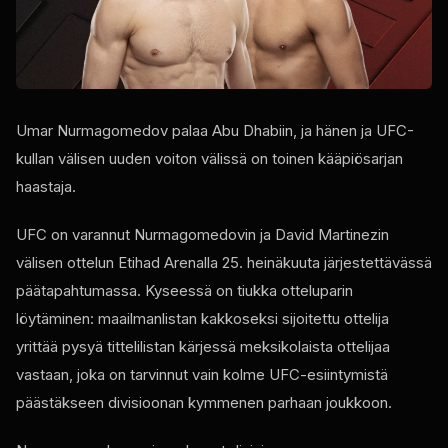
Umar Nurmagomedov palaa Abu Dhabiin, ja hänen ja UFC-
kullan välisen uuden voiton välissä on toinen kääpiösarjan
haastaja.
UFC on varannut Nurmagomedovin ja David Martinezin
välisen ottelun Etihad Arenalla 25. heinäkuuta järjestettävässä
päätapahtumassa. Kyseessä on tiukka otteluparin
löytäminen: maailmanlistan kakkoseksi sijoitettu ottelija
yrittää pysyä tittelilistan kärjessä meksikolaista ottelijaa
vastaan, joka on tarvinnut vain kolme UFC-esiintymistä
päästäkseen divisioonan kymmenen parhaan joukkoon.