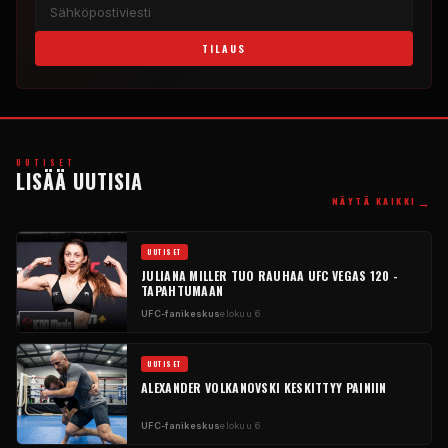
TILAUS
UUTISET
LISÄÄ UUTISIA
→
NÄYTÄ KAIKKI
UUTISET
JULIANA MILLER TUO RAUHAA UFC VEGAS 120 -
TAPAHTUMAAN
UFC-fanikeskus
elokuu 6
UUTISET
ALEXANDER VOLKANOVSKI KESKITTYY PAINIIN
UFC-fanikeskus
elokuu 6