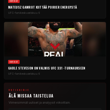
UUTISET
MATEUSZ GAMROT KIITTÄÄ POIRIER ENERGYSTÄ
UFC-fanikeskus
elokuu 6
UUTISET
GABLE STEVESON ON VALMIS UFC 331 -TURNAUKSEEN
UFC-fanikeskus
elokuu 6
UUTISKIRJE
ÄLÄ MISSAA TAISTELUA
Viimeisimmät uutiset ja analyysit viikoittain.