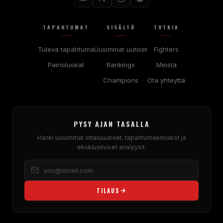
TAPAHTUMAT
SISÄLTÖ
TUTKIA
Tuleva tapahtuma
Uusimmat uutiset
Fighters
Painoluokat
Rankings
Meistä
Champions
Ota yhteyttä
PYSY AJAN TASALLA
Hanki uusimmat otteluuutiset, tapahtumaennakot ja
eksklusiiviset analyysit.
TILAUS