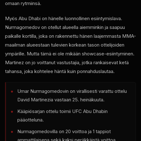
omaan rytmiinsä.
Myös Abu Dhabi on hänelle luonnollinen esiintymislava.
Nurmagomedov on otellut alueella aiemminkin ja saapuu
paikalle kortilla, joka on rakennettu hänen laajemmasta MMA-
maailman alueestaan ​​tulevien korkean tason ottelijoiden
ympärille. Mutta tämä ei ole mikään showcase-esiintyminen.
Martinez on jo voittanut vastustajia, jotka rankaisevat ketä
tahansa, joka kohtelee häntä kuin ponnahduslautaa.
Umar Nurmagomedovin on virallisesti varattu ottelu
David Martinezia vastaan ​​25. heinäkuuta.
Kääpiösarjan ottelu toimii UFC Abu Dhabin
pääotteluna.
Nurmagomedovilla on 20 voittoa ja 1 tappiot
ammattilaisena sekä kaksi peräkkäistä voittoa.