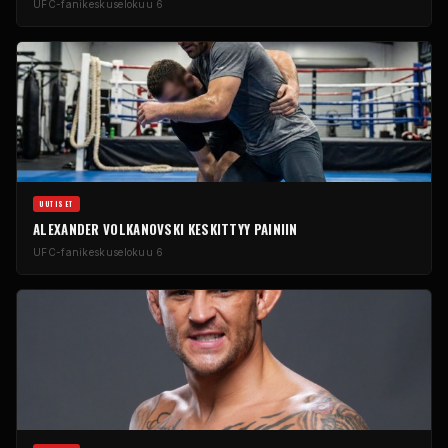
UFC-fanikeskus
elokuu 6
UUTISET
ALEXANDER VOLKANOVSKI KESKITTYY PAINIIN
UFC-fanikeskus
elokuu 6