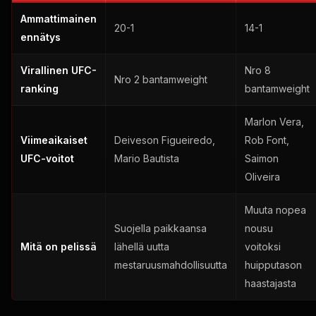
Ammattimainen
20-1
14-1
ennätys
Virallinen UFC-
Nro 8
Nro 2 bantamweight
ranking
bantamweight
Marlon Vera,
Viimeaikaiset
Deiveson Figueiredo,
Rob Font,
UFC-voitot
Mario Bautista
Saimon
Oliveira
Muuta nopea
Suojella paikkaansa
nousu
Mitä on pelissä
lähellä uutta
voitoksi
mestaruusmahdollisuutta
huipputason
haastajasta