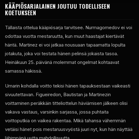
KÄÄPIÖSARJALAINEN JOUTUU TODELLISEEN
KOETUKSEEN
Tällaista ottelua kääpiösarja tarvitsee. Nurmagomedov ei voi
odottaa vuotta mestaruutta, kun muut haastajat kiertävät
häntä. Martinez ei voi jatkaa nousuaan tapaamatta lopulta
jotakuta, joka voi testata hänen pelinsä jokaista tasoa.
Heinäkuun 25. päivänä molemmat ongelmat kohtaavat
samassa häkissä.
Umarin kohdalla voitto tekisi hänen tapauksestaan ​​vaikeasti
sivuutettavan. Figueiredon, Bautistan ja Martinezin
voittaminen peräkkäin titteliottelun häviämisen jälkeen olisi
vakava vastaus, varsinkin sarjassa, jossa puhtaita
voittoputkia on vaikea rakentaa. Mikä tahansa vähemmän
vetäisi hänet pois mestaruusvyöstä juuri nyt, kun hän näyttää
lähimpänä uutta mahdollisuutta.