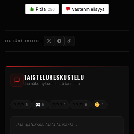
Pitää
vastenmielisyys
256
JAA TÄMÄ ARTIKKELI
TAISTELUKESKUSTELU
Jaa näkemyksesi tästä tarinasta
????
????
????
0
0
0
0
0