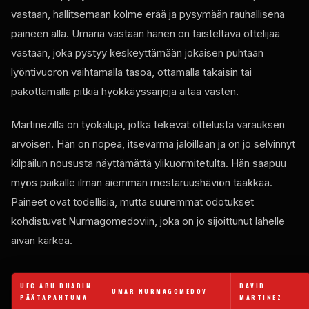
vastaan, hallitsemaan kolme erää ja pysymään rauhallisena
paineen alla. Umaria vastaan ​​hänen on taisteltava ottelijaa
vastaan, joka pystyy keskeyttämään jokaisen puhtaan
lyöntivuoron vaihtamalla tasoa, ottamalla takaisin tai
pakottamalla pitkiä hyökkäyssarjoja aitaa vasten.
Martinezilla on työkaluja, jotka tekevät ottelusta varauksen
arvoisen. Hän on nopea, itsevarma jaloillaan ja on jo selvinnyt
kilpailun noususta näyttämättä ylikuormitetulta. Hän saapuu
myös paikalle ilman aiemman mestaruushäviön taakkaa.
Paineet ovat todellisia, mutta suuremmat odotukset
kohdistuvat Nurmagomedoviin, joka on jo sijoittunut lähelle
aivan kärkeä.
UFC ABU DHABIN
DAVID
UMAR NURMAGOMEDOV
PÄÄTAPAHTUMA
MARTINEZ