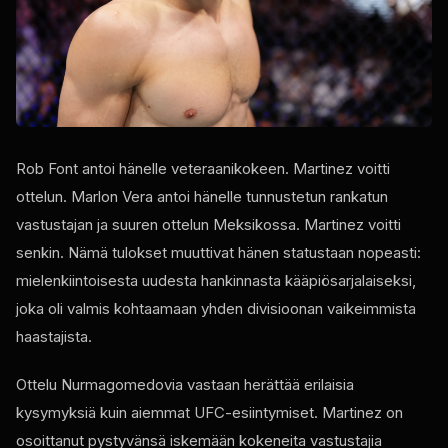
Rob Font antoi hänelle veteraanikokeen. Martinez voitti
ottelun. Marlon Vera antoi hänelle tunnustetun rankatun
vastustajan ja suuren ottelun Meksikossa. Martinez voitti
senkin. Nämä tulokset muuttivat hänen statustaan ​​nopeasti:
mielenkiintoisesta uudesta hankinnasta kääpiösarjalaiseksi,
joka oli valmis kohtaamaan yhden divisioonan vaikeimmista
haastajista.
Ottelu Nurmagomedovia vastaan ​​herättää erilaisia ​​
kysymyksiä kuin aiemmat UFC-esiintymiset. Martinez on
osoittanut pystyvänsä iskemään kokeneita vastustajia