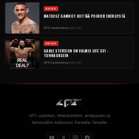
UUTISET
MATEUSZ GAMROT KIITTÄÄ POIRIER ENERGYSTÄ
UFC-fanikeskus
elokuu 6
UUTISET
GABLE STEVESON ON VALMIS UFC 331 -
TURNAUKSEEN
UFC-fanikeskus
elokuu 6
UFC-uutisten, ottelukorttien, analyysien ja
fanisisällön kotisivusi. Faneilta, faneille.