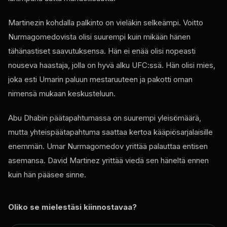
Martinezin kohdalla palkinto on vieläkin selkeämpi. Voitto
Nurmagomedovista olisi suurempi kuin mikään hänen
tähänastiset saavutuksensa. Hän ei enää olisi nopeasti
nouseva haastaja, jolla on hyvä alku UFC:ssä. Hän olisi mies,
joka esti Umarin paluun mestaruuteen ja pakotti oman
nimensä mukaan keskusteluun.
Abu Dhabin päätapahtumassa on suurempi yleisömäärä,
mutta yhteispäätapahtuma saattaa kertoa kääpiösarjalaisille
enemmän. Umar Nurmagomedov yrittää palauttaa entisen
asemansa. David Martinez yrittää viedä sen häneltä ennen
kuin hän pääsee sinne.
Oliko se mielestäsi kiinnostavaa?