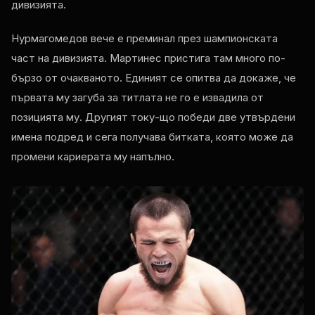
дивизията.
Нурмагомедов вече е преминал през шампионската
част на дивизията. Мартинес пристига там много по-
бързо от очакваното. Единият се опитва да докаже, че
първата му загуба за титлата не го е извадила от
позицията му. Другият току-що победи две утвърдени
имена подред и сега получава битката, която може да
промени кариерата му напълно.