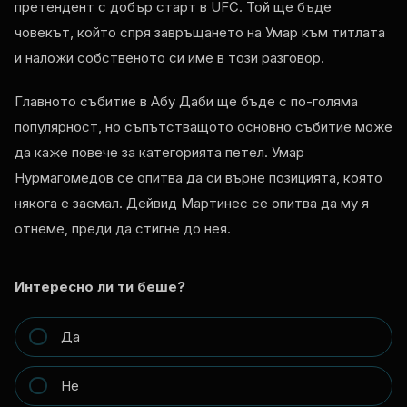
претендент с добър старт в UFC. Той ще бъде
човекът, който спря завръщането на Умар към титлата
и наложи собственото си име в този разговор.
Главното събитие в Абу Даби ще бъде с по-голяма
популярност, но съпътстващото основно събитие може
да каже повече за категорията петел. Умар
Нурмагомедов се опитва да си върне позицията, която
някога е заемал. Дейвид Мартинес се опитва да му я
отнеме, преди да стигне до нея.
Интересно ли ти беше?
Да
Не