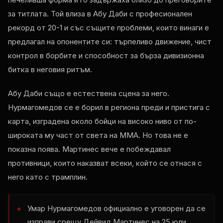
за титлата. Той влиза в Абу Даби с професионален
рекорд от 20-1 и със същите проблеми, които винаги е
предлагал на опонентите си: търпеливо движение, чист
контрол в борбите и способност за бърза дивизионна
битка в неговия ритъм.
Абу Даби също е естествена сцена за него.
Нурмагомедов се е борил в региона преди и пристига с
карта, изградена около бойци на високо ниво от по-
широката му част от света на ММА. Но това не е
показна поява. Мартинес вече е побеждавал
противници, които наказват всеки, който се отнася с
него като с трамплин.
Умар Нурмагомедов официално е уговорен да се
изправи срещу Дейвид Мартинес на 25 юли.