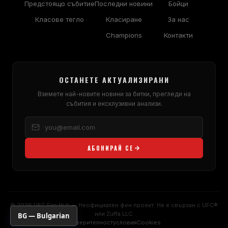
Предстоящо събитие
Последни новини
Бойци
Класове тегло
Класиране
За нас
Champions
Контакти
ОСТАНЕТЕ АКТУАЛИЗИРАНИ
Вземете най-новите новини за битки, прегледи на
събития и ексклузивни анализи.
АБОНИРАЙ СЕ
© 2026 UFC Fan Hub — Неофициален фен проект. Не е свързан с UFC®
или Zuffa LLC.
BG — Bulgarian
Поверителност
условия
Cookies