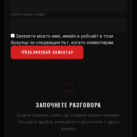
ЕЛЕКТРОННА ПОЩА *
Запазете моето име, имейл и уебсайт в този
браузър за следващия път, когато коментирам.
ПУБЛИКУВАЙ КОМЕНТАР
ЗАПОЧНЕТЕ РАЗГОВОРА
Бъдете първият, който ще сподели вашето мнение.
Обсъдете двубоя, реакциите и прогнозите с други
фенове.