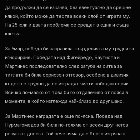
да продължи да се изкачва, без евентуално да срещне
някой, който може да тества всеки слой от играта му.
На 25 юли и двата проблема се срещат в една и съща
клетка.
За Умар, победа би направила твърденията му трудни за
игнориране. Победата над Фигейредо, Баутиста и
Мартинес последователно след загуба на битка за
титлата би била сериозен отговор, особено в дивизия,
където е трудно да се изградят чисти победни серии.
Всичко по-малко от това би го отдалечило от пояса в
момента, в който изглежда най-близо до друг шанс.
За Мартинес наградата е още по-ясна. Победа над
Нурмагомедов би била по-голяма от всеки друг негов
резултат досега. Той вече няма да е бързо изгряващ