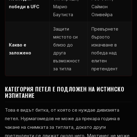
победи в UFC
Марио
Саймон
Баутиста
Оливейра
Защити
Превърнете
мястото си
бързото
Какво е
близо до
изкачване в
заложено
друга
победа над
възможност
елитен
за титла
претендент
КАТЕГОРИЯ ПЕТЕЛ Е ПОДЛОЖЕН НА ИСТИНСКО
ИЗПИТАНИЕ
Това е видът битка, от която се нуждае дивизията
петел. Нурмагомедов не може да прекара година в
чакане на снимката за титлата, докато други
претенденти се движат около него. Мартинес не може