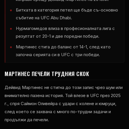
Битката в категория петел ще бъде съ-основно
събитие на UFC Abu Dhabi.
Нурмагомедов влиза в професионалната лига с
резултат от 20-1 и две поредни победи.
Мартинес стига до баланс от 14-1, след като
започна серията си в UFC с три победи.
МАРТИНЕС ПЕЧЕЛИ ТРУДНИЯ СКОК
Дейвид Мартинес не стигна до този запис чрез шум или
внимателно пазена история. Той влезе в UFC през 2025
г., спря Саймон Оливейра с удари с колене и юмруци,
след което се захвана с много по-трудни задачи и
продължи да печели.