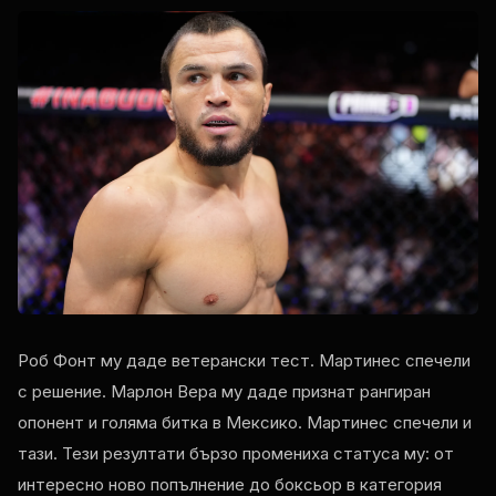
Роб Фонт му даде ветерански тест. Мартинес спечели
с решение. Марлон Вера му даде признат рангиран
опонент и голяма битка в Мексико. Мартинес спечели и
тази. Тези резултати бързо промениха статуса му: от
интересно ново попълнение до боксьор в категория