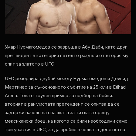
Умар Нурмагомедов се завръща в Абу Даби, като друг
претендент в категория петел го разделя от втория му
опит за златото в UFC.
UFC резервира двубой между Нурмагомедов и Дейвид
Мартинес за съ-основното събитие на 25 юли в Etihad
Arena. Това е труден пример за подбор на бойци:
вторият в ранглистата претендент се опитва да се
задържи начело на опашката за титлата срещу
мексикански боец, на когото са били необходими само
три участия в UFC, за да пробие в челната десетка на