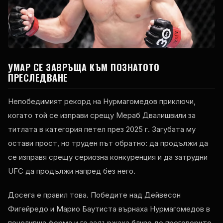
УМАР СЕ ЗАВРЪЩА КЪМ ПОЗНАТОТО
ПРЕСЛЕДВАНЕ
Непобедимият рекорд на Нурмагомедов приключи,
когато той се изправи срещу Мераб Двалишвили за
титлата в категория петел през 2025 г. Загубата му
остави прост, но труден път обратно: да продължи да
се изправя срещу сериозна конкуренция и да затрудни
UFC да продължи напред без него.
Досега е правил това. Победите над Дейвесон
Фигейредо и Марио Баутиста върнаха Нурмагомедов в
печеливша форма и го задържаха близо до преговорите