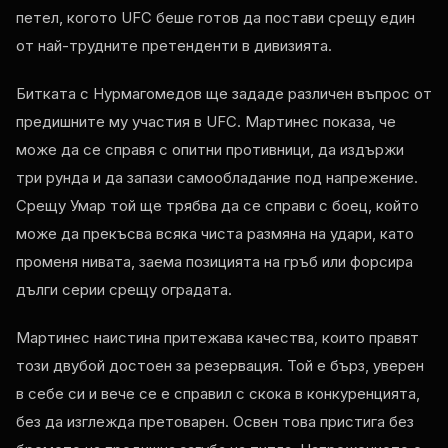
петел, когото UFC беше готов да постави срещу един
от най-трудните претенденти в дивизията.
Битката с Нурмагомедов ще зададе различен въпрос от
предишните му участия в UFC. Мартинес показа, че
може да се справя с опитни противници, да издържи
три рунда и да запази самообладание под напрежение.
Срещу Умар той ще трябва да се справи с боец, който
може да прекъсва всяка чиста размяна на удари, като
променя нивата, заема позицията на гръб или форсира
дълги серии срещу оградата.
Мартинес наистина притежава качества, които правят
този двубой достоен за резервация. Той е бърз, уверен
в себе си и вече се е справил с скока в конкуренцията,
без да изглежда претоварен. Освен това пристига без