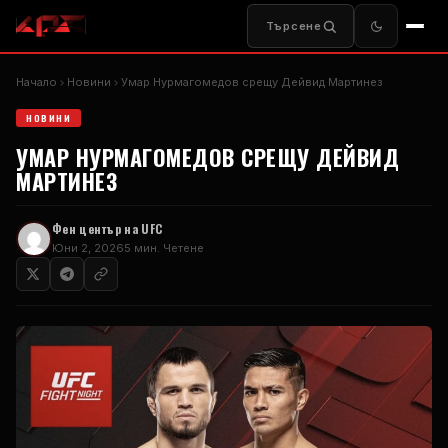
Търсене
Начало
Новини
Умар Нурмагомедов срещу Дейвид Мартинез
НОВИНИ
УМАР НУРМАГОМЕДОВ СРЕЩУ ДЕЙВИД
МАРТИНЕЗ
Фен център на UFC
Юни 2, 2026
5 мин. Четене