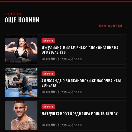
НОВИНИ
ОЩЕ НОВИНИ
→
ВИЖ ВСИЧКИ
НОВИНИ
ДЖУЛИАНА МИЛЪР ВНАСЯ СПОКОЙСТВИЕ НА
UFC VEGAS 120
Фен център на UFC
Август 6
НОВИНИ
АЛЕКСАНДЪР ВОЛКАНОВСКИ СЕ НАСОЧВА КЪМ
БОРБАТА
Фен център на UFC
Август 6
НОВИНИ
МАТЕУШ ГАМРОТ КРЕДИТИРА POIRIER ENERGY
Фен център на UFC
Август 6