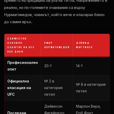
бремето на предишна загуба на титла. Напрежението е
реално, но по-големите очаквания са върху
Нурмагомедов, човекът, който вече е класиран близо
до самия връх.
СЪВМЕСТНО
ОСНОВНО
УМАР
ДЕЙВИД
СЪБИТИЕ НА UFC
НУРМАГОМЕДОВ
МАРТИНЕС
АБУ ДАБИ
Професионален
20-1
14-1
опит
Официална
№ 2 в
№ 8 в категория
класация на
категория
петел
UFC
петел
Дейвесон
Марлон Вера,
Последни
Фигейредо,
Роб Фонт,