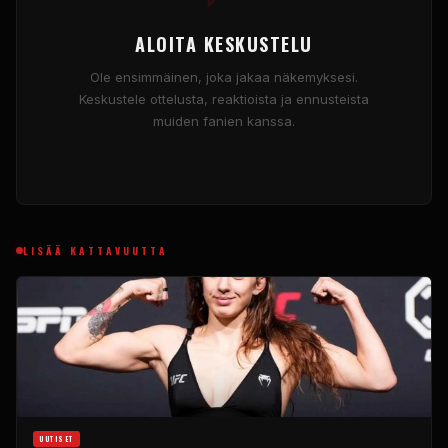
ALOITA KESKUSTELU
Ole ensimmäinen, joka jakaa näkemyksesi.
Keskustele ottelusta, reaktioista ja ennusteista
muiden fanien kanssa.
LISÄÄ KATTAVUUTTA
UUTISET