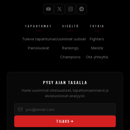
TAPAHTUMAT
SISÄLTÖ
TUTKIA
Tuleva tapahtuma
Uusimmat uutiset
Fighters
Painoluokat
Rankings
Meistä
Champions
Ota yhteyttä
PYSY AJAN TASALLA
Hanki uusimmat otteluuutiset, tapahtumaennakot ja
eksklusiiviset analyysit.
TILAUS