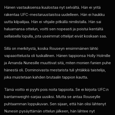
Hänen vastauksensa kuulostaa nyt selvältä. Hän ei yritä
rakentaa UFC-mestaruustaistoa uudelleen. Hän ei haukku
uutta kilpailijaa. Hän ei vihjaile pitkällä nimilistalla. Hän sai
haluamansa ottelun, voitti sen nopeasti ja poistui kentältä
sellaisella lopulla, jota useimmat ottelijat eivät koskaan saa.
Sillä on merkitystä, koska Rouseyn ensimmäinen lähtö
vapaaottelusta oli tuskallinen. Hänen tappionsa Holly Holmille
ja Amanda Nunesille muuttivat sitä, miten monien fanien puhe
hänestä oli. Dominoivasta mestarista tuli yhtäkkiä taistelija,
joka muistetaan kahden brutaalin tappion kautta.
Tämä voitto ei pyyhi pois noita tappioita. Se ei kirjoita UFC:n
bantamweight-sarjaa uusiksi. Mutta se antaa Rouseylle
puhtaamman loppukuvan. Sen sijaan, että hän olisi lähtenyt
Nunesin pysäyttämän ottelun jälkeen, hän lähtee nyt