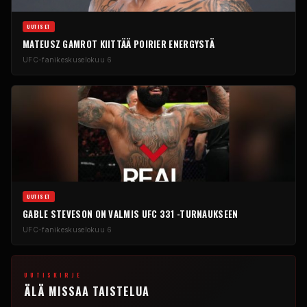
UUTISET
MATEUSZ GAMROT KIITTÄÄ POIRIER ENERGYSTÄ
UFC-fanikeskus
elokuu 6
UUTISET
GABLE STEVESON ON VALMIS UFC 331 -TURNAUKSEEN
UFC-fanikeskus
elokuu 6
UUTISKIRJE
ÄLÄ MISSAA TAISTELUA