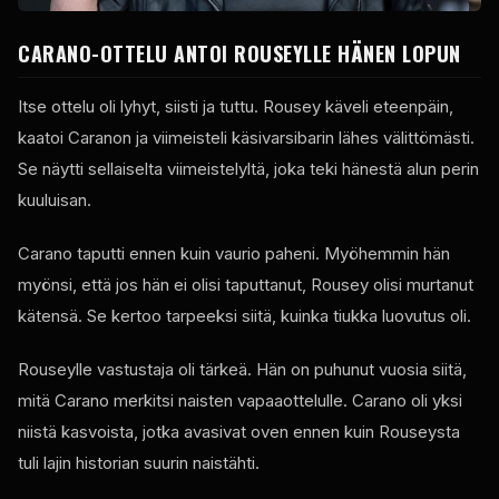
CARANO-OTTELU ANTOI ROUSEYLLE HÄNEN LOPUN
Itse ottelu oli lyhyt, siisti ja tuttu. Rousey käveli eteenpäin,
kaatoi Caranon ja viimeisteli käsivarsibarin lähes välittömästi.
Se näytti sellaiselta viimeistelyltä, joka teki hänestä alun perin
kuuluisan.
Carano taputti ennen kuin vaurio paheni. Myöhemmin hän
myönsi, että jos hän ei olisi taputtanut, Rousey olisi murtanut
kätensä. Se kertoo tarpeeksi siitä, kuinka tiukka luovutus oli.
Rouseylle vastustaja oli tärkeä. Hän on puhunut vuosia siitä,
mitä Carano merkitsi naisten vapaaottelulle. Carano oli yksi
niistä kasvoista, jotka avasivat oven ennen kuin Rouseysta
tuli lajin historian suurin naistähti.