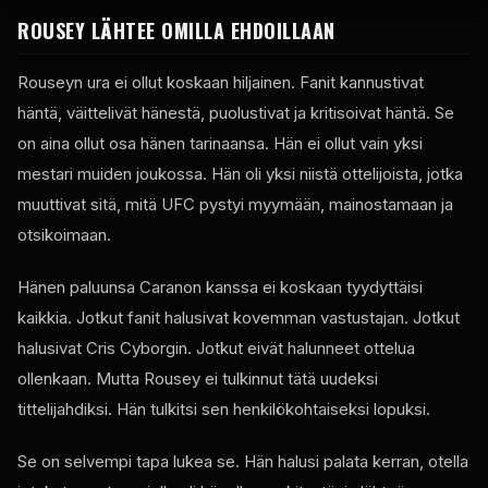
ROUSEY LÄHTEE OMILLA EHDOILLAAN
Rouseyn ura ei ollut koskaan hiljainen. Fanit kannustivat
häntä, väittelivät hänestä, puolustivat ja kritisoivat häntä. Se
on aina ollut osa hänen tarinaansa. Hän ei ollut vain yksi
mestari muiden joukossa. Hän oli yksi niistä ottelijoista, jotka
muuttivat sitä, mitä UFC pystyi myymään, mainostamaan ja
otsikoimaan.
Hänen paluunsa Caranon kanssa ei koskaan tyydyttäisi
kaikkia. Jotkut fanit halusivat kovemman vastustajan. Jotkut
halusivat Cris Cyborgin. Jotkut eivät halunneet ottelua
ollenkaan. Mutta Rousey ei tulkinnut tätä uudeksi
tittelijahdiksi. Hän tulkitsi sen henkilökohtaiseksi lopuksi.
Se on selvempi tapa lukea se. Hän halusi palata kerran, otella