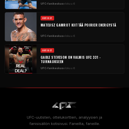
UFC-fanikeskus
elokuu 6
UUTISET
MATEUSZ GAMROT KIITTÄÄ POIRIER ENERGYSTÄ
UFC-fanikeskus
elokuu 6
UUTISET
GABLE STEVESON ON VALMIS UFC 331 -
TURNAUKSEEN
UFC-fanikeskus
elokuu 6
UFC-uutisten, ottelukorttien, analyysien ja
fanisisällön kotisivusi. Faneilta, faneille.