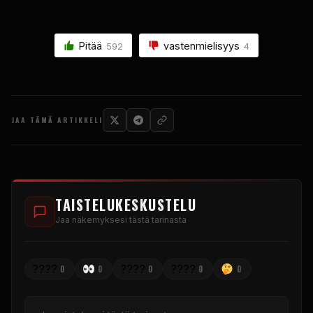
Pitää
vastenmielisyys
592
4
JAA TÄMÄ ARTIKKELI
TAISTELUKESKUSTELU
Jaa näkemyksesi tästä tarinasta
????
????
????
0
0
0
0
0