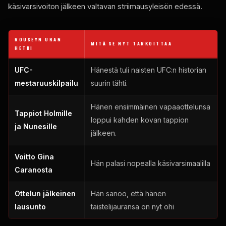
käsivarsivoiton jälkeen valtavan striimausyleisön edessä.
ROUSEYN URAN
MITÄ SE NYT TARKOITTAA
HETKI
UFC-
Hänestä tuli naisten UFC:n historian
mestaruuskilpailu
suurin tähti.
Hänen ensimmäinen vapaaottelunsa
Tappiot Holmille
loppui kahden kovan tappion
ja Nunesille
jälkeen.
Voitto Gina
Hän palasi nopealla käsivarsimaalilla
Caranosta
Ottelun jälkeinen
Hän sanoo, että hänen
lausunto
taistelijauransa on nyt ohi