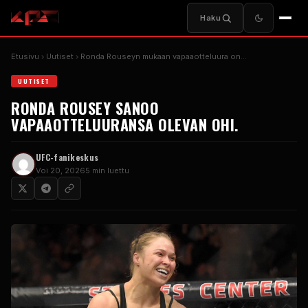
Haku
Etusivu
Uutiset
Ronda Rouseyn mukaan vapaaotteluura on…
UUTISET
RONDA ROUSEY SANOO
VAPAAOTTELUURANSA OLEVAN OHI.
UFC-fanikeskus
Voi 20, 2026
5 min luettu