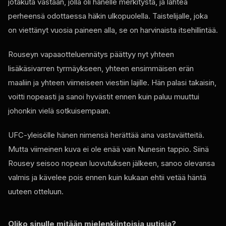
jotakuta vastaan, jolla oli hänelle merkitystä, ja lähteä
perheensä odottaessa häkin ulkopuolella. Taistelijalle, joka
on viettänyt vuosia paineen alla, se on harvinaista itsehillintää.
Rouseyn vapaaotteluennätys päättyy nyt yhteen
lisäkäsivarren tyrmäykseen, yhteen ensimmäisen erän
maaliin ja yhteen viimeiseen viestiin lajille. Hän palasi takaisin,
voitti nopeasti ja sanoi hyvästit ennen kuin paluu muuttui
johonkin vielä sotkuisempaan.
UFC-yleisölle hänen nimensä herättää aina vastaväitteitä.
Mutta viimeinen kuva ei ole enää vain Nunesin tappio. Siinä
Rousey seisoo nopean luovutuksen jälkeen, sanoo olevansa
valmis ja kävelee pois ennen kuin kukaan ehtii vetää häntä
uuteen otteluun.
Oliko sinulle mitään mielenkiintoisia uutisia?