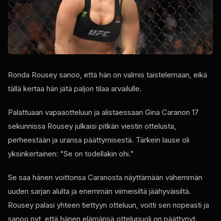
Ronda Rousey sanoo, että hän on valmis taistelemaan, eikä
tällä kertaa hän jätä paljon tilaa arvailulle.
Palattuaan vapaaotteluun ja alistaessaan Gina Caranon 17
sekunnissa Rousey julkaisi pitkän viestin ottelusta,
perheestään ja uransa päättymisestä. Tärkein lause oli
yksinkertainen: "Se on todellakin ohi."
Se saa hänen voittonsa Caranosta näyttämään vähemmän
uuden sarjan alulta ja enemmän viimeisiltä jäähyväisiltä.
Rousey palasi yhteen tiettyyn otteluun, voitti sen nopeasti ja
sanoo nyt, että hänen elämänsä ottelupuoli on päättynyt.