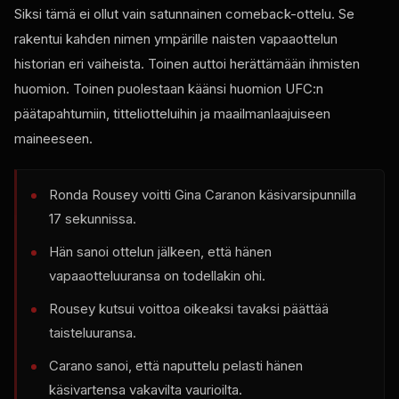
Siksi tämä ei ollut vain satunnainen comeback-ottelu. Se
rakentui kahden nimen ympärille naisten vapaaottelun
historian eri vaiheista. Toinen auttoi herättämään ihmisten
huomion. Toinen puolestaan ​​käänsi huomion UFC:n
päätapahtumiin, titteliotteluihin ja maailmanlaajuiseen
maineeseen.
Ronda Rousey voitti Gina Caranon käsivarsipunnilla
17 sekunnissa.
Hän sanoi ottelun jälkeen, että hänen
vapaaotteluuransa on todellakin ohi.
Rousey kutsui voittoa oikeaksi tavaksi päättää
taisteluuransa.
Carano sanoi, että naputtelu pelasti hänen
käsivartensa vakavilta vaurioilta.