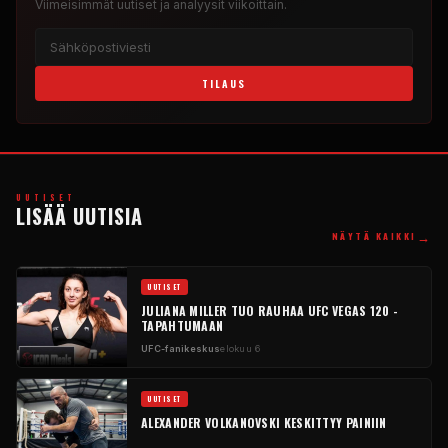
Viimeisimmät uutiset ja analyysit viikoittain.
TILAUS
UUTISET
LISÄÄ UUTISIA
→
NÄYTÄ KAIKKI
UUTISET
JULIANA MILLER TUO RAUHAA UFC VEGAS 120 -
TAPAHTUMAAN
UFC-fanikeskus
elokuu 6
UUTISET
ALEXANDER VOLKANOVSKI KESKITTYY PAINIIN