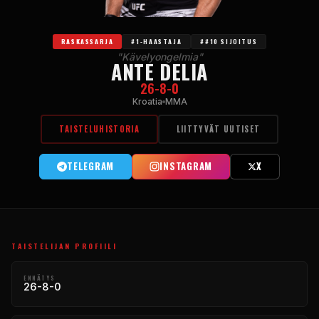
RASKASSARJA
#1-HAASTAJA
##10 SIJOITUS
"Kävelyongelmia"
ANTE DELIA
26-8-0
Kroatia
MMA
TAISTELUHISTORIA
LIITTYVÄT UUTISET
TELEGRAM
INSTAGRAM
X
TAISTELIJAN PROFIILI
ENNÄTYS
26-8-0