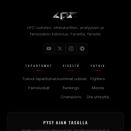
UFC-uutisten, ottelukorttien, analyysien ja
fanisisällön kotisivusi. Faneilta, faneille.
TAPAHTUMAT
SISÄLTÖ
TUTKIA
Tuleva tapahtuma
Uusimmat uutiset
Fighters
Painoluokat
Rankings
Meistä
Champions
Ota yhteyttä
PYSY AJAN TASALLA
Hanki uusimmat otteluuutiset, tapahtumaennakot ja