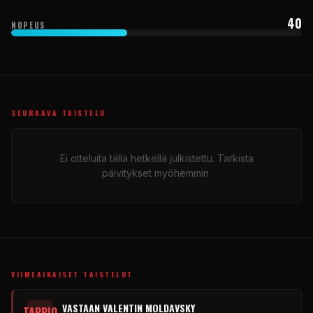
40
NOPEUS
SEURAAVA TAISTELU
Ei otteluita tällä hetkellä julkistettu. Tarkista
päivitykset myöhemmin.
VIIMEAIKAISET TAISTELUT
VASTAAN ​​VALENTIN MOLDAVSKY
TAPPIO