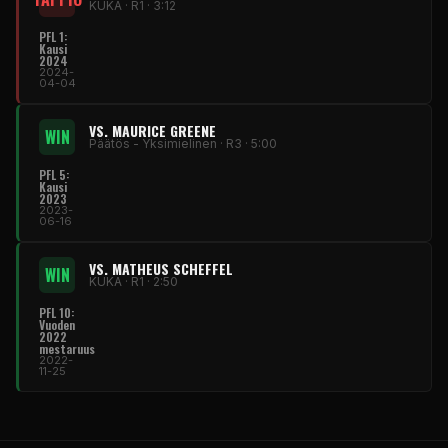
KUKA · R1 · 3:12
PFL 1:
Kausi
2024
2024-
04-04
VS. MAURICE GREENE
WIN
Päätös - Yksimielinen · R3 · 5:00
PFL 5:
Kausi
2023
2023-
06-16
VS. MATHEUS SCHEFFEL
WIN
KUKA · R1 · 2:50
PFL 10:
Vuoden
2022
mestaruus
2022-
11-25