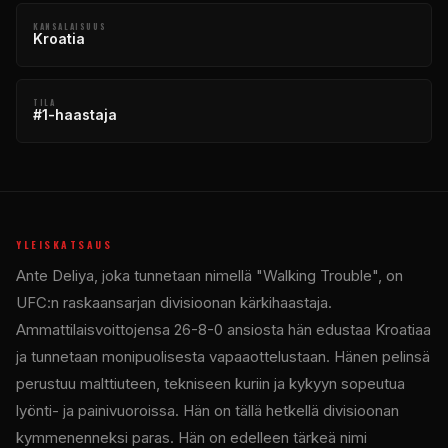
KANSALAISUUS
Kroatia
TILA
#1-haastaja
YLEISKATSAUS
Ante Deliya, joka tunnetaan nimellä "Walking Trouble", on
UFC:n raskaansarjan divisioonan kärkihaastaja.
Ammattilaisvoittojensa 26-8-0 ansiosta hän edustaa Kroatiaa
ja tunnetaan monipuolisesta vapaaottelustaan. Hänen pelinsä
perustuu malttiuteen, tekniseen kuriin ja kykyyn sopeutua
lyönti- ja painivuoroissa. Hän on tällä hetkellä divisioonan
kymmenenneksi paras. Hän on edelleen tärkeä nimi