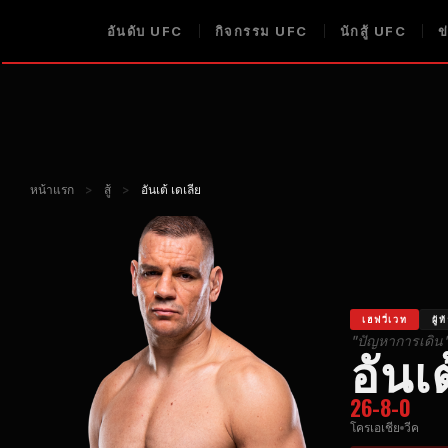
อันดับ UFC
กิจกรรม UFC
นักสู้ UFC
ข
หน้าแรก
>
สู้
>
อันเต้ เดเลีย
เฮฟวี่เวท
ผู้
"ปัญหาการเดิน
อันเต
26-8-0
โครเอเชีย
วีค