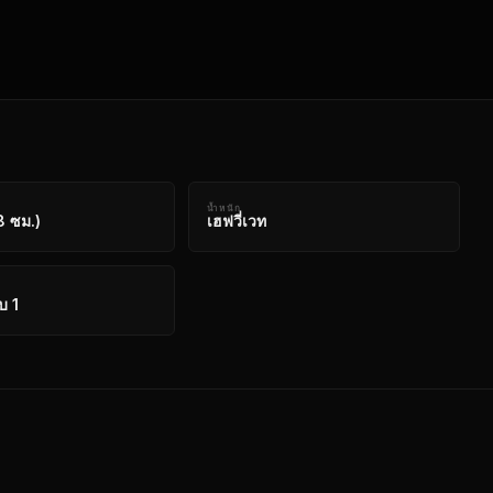
น้ำหนัก
8 ซม.)
เฮฟวี่เวท
ับ 1