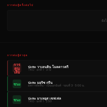
การต่อสู้ครั้งต่อไป
ยัง
การต่อสู้ล่าสุด
การ
ปะทะ วาเลนติน โมลดาวสกี
สูญ
TKO · ยกที่ 1 · 3:12
เสีย
ปะทะ มอริซ กรีน
ชนะ
ผลการตัดสิน - เป็นเอกฉันท์ · รอบที่ 3 · 5:00 น.
ปะทะ มาเทอุส เชฟเฟล
ชนะ
TKO · ยกที่ 1 · 2:50