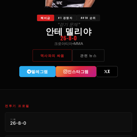
헤비급
#1 경쟁자
##10 순위
"걷기 문제"
안테 델리야
26-8-0
크로아티아
MMA
역사와의 싸움
관련 뉴스
텔레그램
인스타그램
X
전투기 프로필
기록
26-8-0