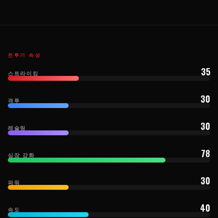
전투기 속성
35
스트라이킹
30
격투
30
레슬링
78
심장 강화
30
파워
40
속도