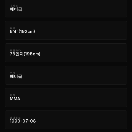
디비전
헤비급
높이
6'4"(192cm)
도달하다
78인치(198cm)
무게
헤비급
입장
MMA
생년월일
1990-07-08