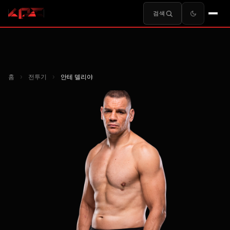
검색
홈
›
전투기
›
안테 델리야