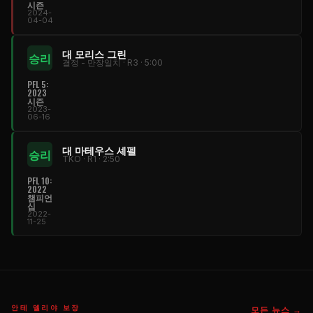
시즌
2024-
04-04
대 모리스 그린
승리
결정 - 만장일치 · R3 · 5:00
PFL
5:
2023
시즌
2023-
06-16
대 마테우스 셰펠
승리
TKO · R1 · 2:50
PFL
10:
2022
챔피언
십
2022-
11-25
안테 델리야 보장
모든 뉴스 →