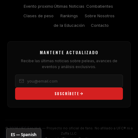
Evento proximo
Últimas Noticias
Combatientes
Clases de peso
Rankings
Sobre Nosotros
de la Educación
Contacto
MANTENTE ACTUALIZADO
Recibe las últimas noticias sobre peleas, avances de
eventos y análisis exclusivos.
SUSCRÍBETE
© 2026 UFC Fan Hub — Proyecto no oficial de fans. No afiliado a UFC® ni a
Zuffa LLC.
ES — Spanish