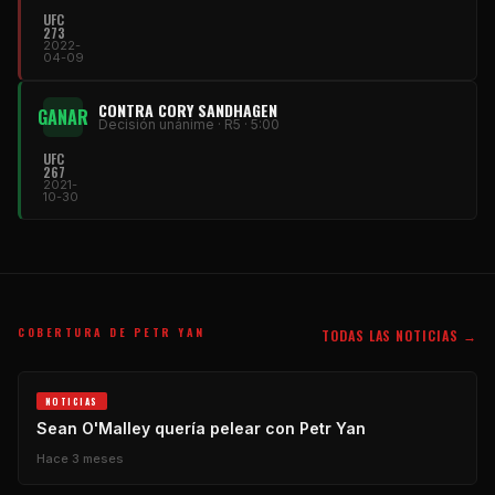
UFC
273
2022-
04-09
CONTRA CORY SANDHAGEN
GANAR
Decisión unánime · R5 · 5:00
UFC
267
2021-
10-30
COBERTURA DE PETR YAN
TODAS LAS NOTICIAS →
NOTICIAS
Sean O'Malley quería pelear con Petr Yan
Hace 3 meses