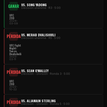
VS. SONG YADONG
GANAR
Decisión unánime · R3 · 5:00
UFC
299
2024-
03-09
VS. MERAB DVALISHVILI
PÉRDIDA
Decisión unánime · R5 · 5:00
UFC Fight
Night:
Yan vs.
Dvalishvili
2023-
03-11
VS. SEAN O'MALLEY
PÉRDIDA
Decisión - División · Ronda 3 · 5:00
UFC
280
2022-
10-22
VS. ALJAMAIN STERLING
PÉRDIDA
Decisión - División · Ronda 5 · 5:00