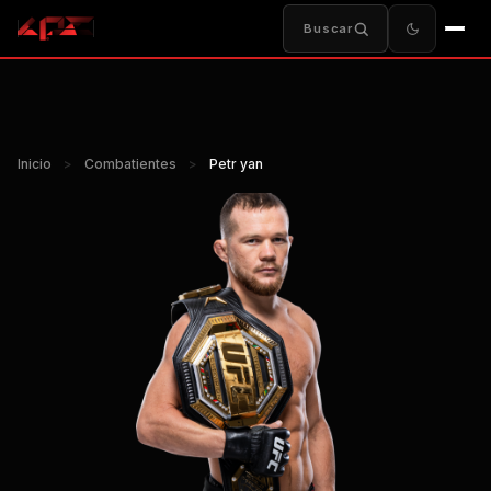
Buscar
Inicio
>
Combatientes
>
Petr yan