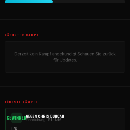
NÄCHSTER KAMPF
Derzeit kein Kampf angekündigt Schauen Sie zurück
für Updates.
JÜNGSTE KÄMPFE
GEGEN CHRIS DUNCAN
GEWINNEN
Einreichung · R1 · 1:46
UFC