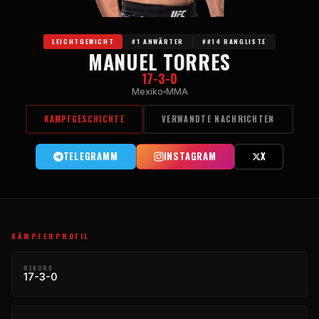
LEICHTGEWICHT
#1 ANWÄRTER
##14 RANGLISTE
MANUEL TORRES
17-3-0
Mexiko
MMA
KAMPFGESCHICHTE
VERWANDTE NACHRICHTEN
TELEGRAMM
INSTAGRAM
X
KÄMPFERPROFIL
REKORD
17-3-0