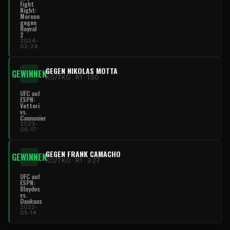
Fight
Night
:
Moreno
gegen
Royval
2
2024-
02-24
GEGEN NIKOLAS MOTTA
GEWINNEN
KO/TKO · R1 · 1:50
UFC
auf
ESPN:
Vettori
vs.
Cannonier
2023-
06-17
GEGEN FRANK CAMACHO
GEWINNEN
KO/TKO · R1 · 3:27
UFC
auf
ESPN:
Blaydes
vs.
Daukaus
2022-
05-14