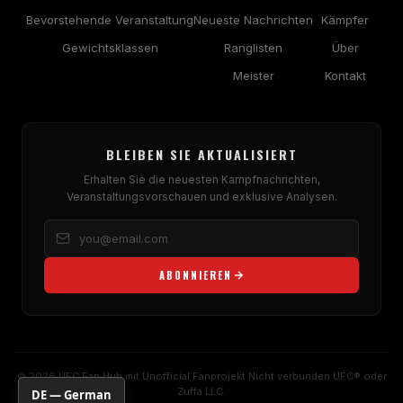
Bevorstehende Veranstaltung
Neueste Nachrichten
Kämpfer
Gewichtsklassen
Ranglisten
Über
Meister
Kontakt
BLEIBEN SIE AKTUALISIERT
Erhalten Sie die neuesten Kampfnachrichten,
Veranstaltungsvorschauen und exklusive Analysen.
ABONNIEREN
© 2026
UFC
Fan Hub mit Unofficial Fanprojekt Nicht verbunden
UFC
® oder
Zuffa LLC.
DE — German