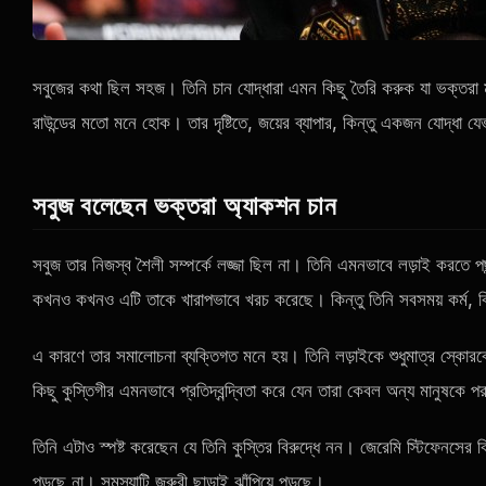
সবুজের কথা ছিল সহজ। তিনি চান যোদ্ধারা এমন কিছু তৈরি করুক যা ভক্তরা মনে 
রাউন্ডের মতো মনে হোক। তার দৃষ্টিতে, জয়ের ব্যাপার, কিন্তু একজন যোদ্ধা যেভ
সবুজ বলেছেন ভক্তরা অ্যাকশন চান
সবুজ তার নিজস্ব শৈলী সম্পর্কে লজ্জা ছিল না। তিনি এমনভাবে লড়াই করতে প
কখনও কখনও এটি তাকে খারাপভাবে খরচ করেছে। কিন্তু তিনি সবসময় কর্ম, বিন
এ কারণে তার সমালোচনা ব্যক্তিগত মনে হয়। তিনি লড়াইকে শুধুমাত্র স্কোরব
কিছু কুস্তিগীর এমনভাবে প্রতিদ্বন্দ্বিতা করে যেন তারা কেবল অন্য মানুষকে
তিনি এটাও স্পষ্ট করেছেন যে তিনি কুস্তির বিরুদ্ধে নন। জেরেমি স্টিফেনসের ব
পড়ছে না। সমস্যাটি জরুরী ছাড়াই ঝাঁপিয়ে পড়ছে।