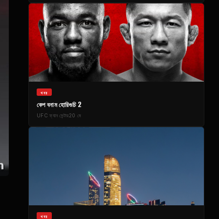
খবর
কেপ বনাম হোরিগুচি 2
UFC
ফ্যান সেন্টার
20 মে
খবর