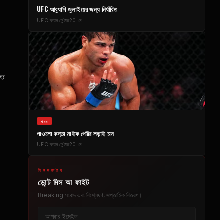
UFC
আবুধাবি জুলাইয়ের জন্য নির্ধারিত
UFC
ফ্যান সেন্টার
20 মে
াত
খবর
পাওলো কস্তা মাইক পেরির লড়াই চান
UFC
ফ্যান সেন্টার
20 মে
নিউজলেটার
ডোন্ট মিস আ ফাইট
Breaking
সংবাদ এবং বিশ্লেষণ, সাপ্তাহিক বিতরণ।