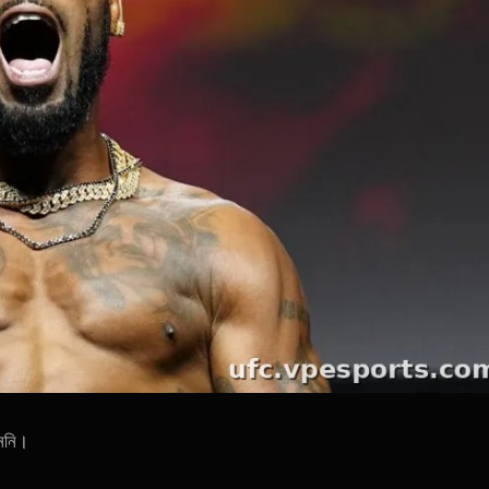
হননি।