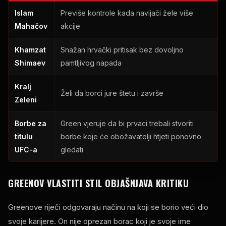
Islam
Previše kontrole kada navijači žele više
Mahačov
akcije
Khamzat
Snažan hrvački pritisak bez dovoljno
Shimaev
pamtljivog napada
Kralj
Želi da borci jure štetu i završe
Zeleni
Borbe za
Green vjeruje da bi prvaci trebali stvoriti
titulu
borbe koje će obožavatelji htjeti ponovno
UFC-a
gledati
GREENOV VLASTITI STIL OBJAŠNJAVA KRITIKU
Greenove riječi odgovaraju načinu na koji se borio veći dio
svoje karijere. On nije oprezan borac koji je svoje ime