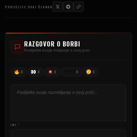
PODIJELITE OVAJ ČLANAK
RAZGOVOR O BORBI
Podijelite svoje mišljenje o ovoj priči
????
0
0
0
0
0
IME *