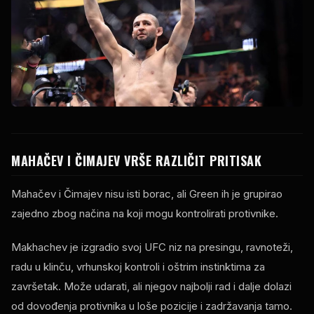
MAHAČEV I ČIMAJEV VRŠE RAZLIČIT PRITISAK
Mahačev i Čimajev nisu isti borac, ali Green ih je grupirao
zajedno zbog načina na koji mogu kontrolirati protivnike.
Makhachev je izgradio svoj UFC niz na presingu, ravnoteži,
radu u klinču, vrhunskoj kontroli i oštrim instinktima za
završetak. Može udarati, ali njegov najbolji rad i dalje dolazi
od dovođenja protivnika u loše pozicije i zadržavanja tamo.