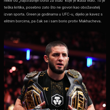
neke od „najstrašnijih borbi za titulu“ koje je ikada vidio. To je
teška kritika, posebno zato što ne govori kao obožavatelj
izvan sporta. Green je godinama u UFC-u, dijelio je kavez s
elitnim borcima, pa čak se i sam borio protiv Makhacheva.