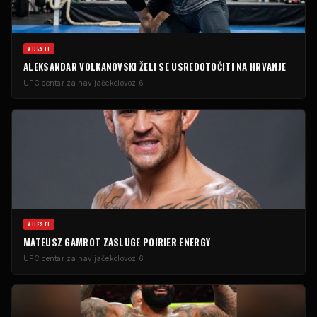
VIJESTI
ALEKSANDAR VOLKANOVSKI ŽELI SE USREDOTOČITI NA HRVANJE
UFC centar za navijače
kolovoz 6
VIJESTI
MATEUSZ GAMROT ZASLUGE POIRIER ENERGY
UFC centar za navijače
kolovoz 6