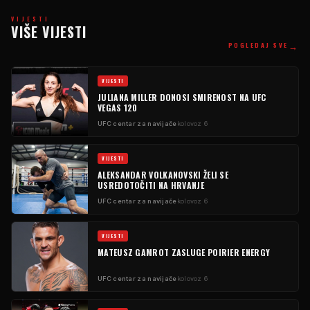
VIJESTI
VIŠE VIJESTI
→
POGLEDAJ SVE
VIJESTI
JULIANA MILLER DONOSI SMIRENOST NA UFC
VEGAS 120
UFC centar za navijače
kolovoz 6
VIJESTI
ALEKSANDAR VOLKANOVSKI ŽELI SE
USREDOTOČITI NA HRVANJE
UFC centar za navijače
kolovoz 6
VIJESTI
MATEUSZ GAMROT ZASLUGE POIRIER ENERGY
UFC centar za navijače
kolovoz 6