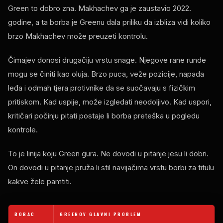
Green to dobro zna. Makhachev ga je zaustavio 2022.
godine, a ta borba je Greenu dala priliku da izbliza vidi koliko
brzo Makhachev može preuzeti kontrolu.
Čimajev donosi drugačiju vrstu snage. Njegove rane runde
mogu se činiti kao oluja. Brzo puca, veže pozicije, napada
leđa i odmah tjera protivnike da se suočavaju s fizičkim
pritiskom. Kad uspije, može izgledati neodoljivo. Kad uspori,
kritičari počinju pitati postaje li borba preteška u pogledu
kontrole.
To je linija koju Green gura. Ne dovodi u pitanje jesu li dobri.
On dovodi u pitanje pruža li stil navijačima vrstu borbi za titulu
kakve žele pamtiti.
BORAC
GREENOV GLAVNI PROBLEM