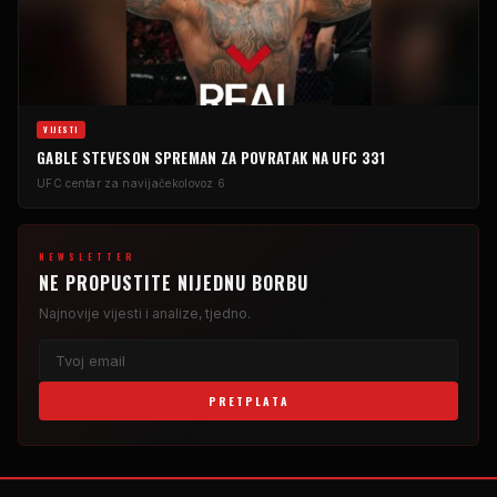
VIJESTI
GABLE STEVESON SPREMAN ZA POVRATAK NA UFC 331
UFC centar za navijače
kolovoz 6
NEWSLETTER
NE PROPUSTITE NIJEDNU BORBU
Najnovije vijesti i analize, tjedno.
PRETPLATA