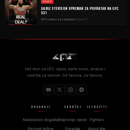
VIJESTI
GABLE STEVESON SPREMAN ZA POVRATAK NA UFC
331
UFC centar za navijače
kolovoz 6
Vaš dom za UFC vijesti, karte borbi, analize i
sadržaj za fanove. Od fanova, za fanove.
DOGAĐAJI
SADRŽAJ
ISTRAŽITI
Nadolazeći događaj
Najnovije vijesti
Fighters
Razredi težine
Poredak
About Me.