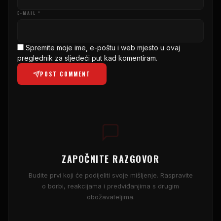
E-MAIL *
Spremite moje ime, e-poštu i web mjesto u ovaj
preglednik za sljedeći put kad komentiram.
POST COMMENT
ZAPOČNITE RAZGOVOR
Budite prvi koji će podijeliti svoje mišljenje. Raspravite
o borbi, reakcijama i predviđanjima s drugim
obožavateljima.