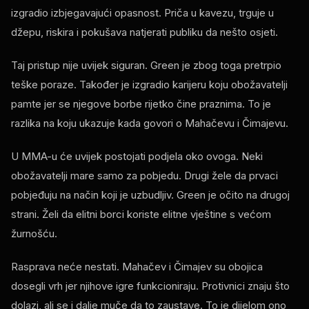
izgradio izbjegavajući opasnost. Priča u kavezu, trguje u
džepu, riskira i pokušava natjerati publiku da nešto osjeti.
Taj pristup nije uvijek siguran. Green je zbog toga pretrpio
teške poraze. Također je izgradio karijeru koju obožavatelji
pamte jer se njegove borbe rijetko čine praznima. To je
razlika na koju ukazuje kada govori o Mahačevu i Čimajevu.
U MMA-u će uvijek postojati podjela oko ovoga. Neki
obožavatelji mare samo za pobjedu. Drugi žele da prvaci
pobjeđuju na način koji je uzbudljiv. Green je očito na drugoj
strani. Želi da elitni borci koriste elitne vještine s većom
žurnošću.
Rasprava neće nestati. Mahačev i Čimajev su obojica
dosegli vrh jer njihove igre funkcioniraju. Protivnici znaju što
dolazi, ali se i dalje muče da to zaustave. To je dijelom ono