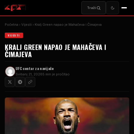
Traži
Početna
Vijesti
Kralj Green napao je Mahačeva i Čimajeva
VIJESTI
KRALJ GREEN NAPAO JE MAHAČEVA I
ČIMAJEVA
UFC centar za navijače
Svibanj 21, 2026
5 min je pročitao