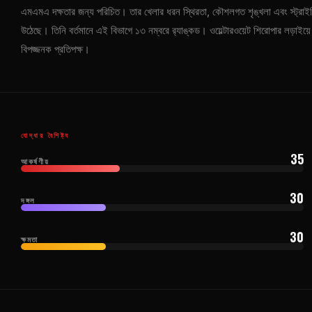
এমএমএ দক্ষতার জন্য পরিচিত। তার খেলার ধরন স্থিরতা, কৌশলগত শৃঙ্খলা এবং স্ট্রাইকিং ও
উঠেছে। তিনি বর্তমানে এই বিভাগে ১৩ নম্বরে র‍্যাঙ্কড। ওয়েল্টারওয়েট শিরোপার লড়াইয
বিপজ্জনক প্রতিপক্ষ।
যোদ্ধার বৈশিষ্ট্য
35
আকর্ষণীয়
30
দঙ্গল
30
ক্ষমতা