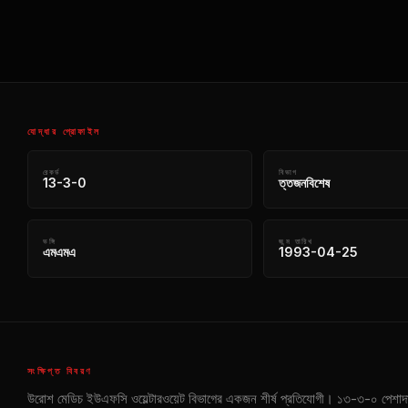
যোদ্ধার প্রোফাইল
রেকর্ড
বিভাগ
13-3-0
ত্তজনবিশেষ
ভঙ্গি
জন্ম তারিখ
এমএমএ
1993-04-25
সংক্ষিপ্ত বিবরণ
উরোশ মেডিচ ইউএফসি ওয়েল্টারওয়েট বিভাগের একজন শীর্ষ প্রতিযোগী। ১৩-৩-০ পেশাদার র