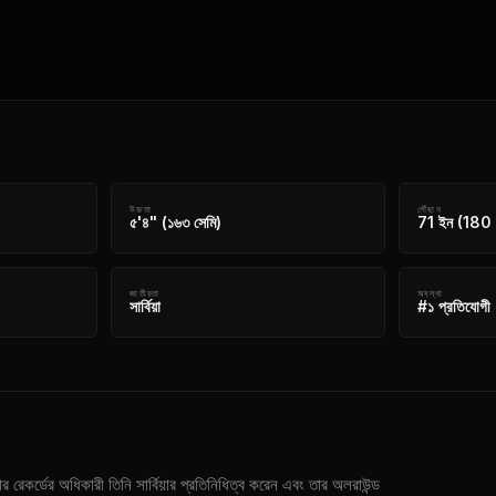
উচ্চতা
পৌঁছান
৫'৪" (১৬৩ সেমি)
71 ইন (180 
জাতীয়তা
অবস্থা
সার্বিয়া
#১ প্রতিযোগী
েকর্ডের অধিকারী তিনি সার্বিয়ার প্রতিনিধিত্ব করেন এবং তার অলরাউন্ড