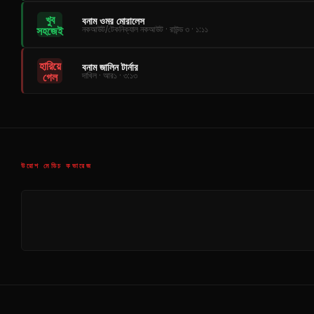
খুব
বনাম ওমর মোরালেস
সহজেই
নকআউট/টেকনিক্যাল নকআউট · রাউন্ড ৩ · ১:১১
হারিয়ে
বনাম জালিন টার্নার
গেল
দাখিল · আর১ · ৩:১৩
উরোশ মেডিচ কভারেজ