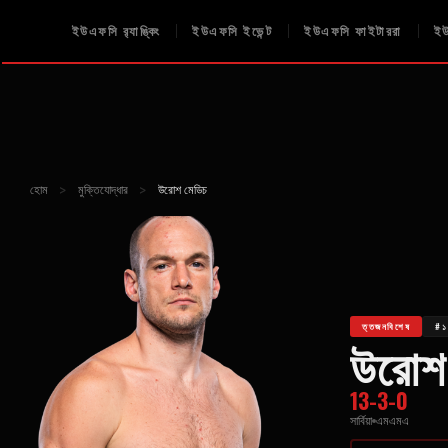
ইউএফসি র‍্যাঙ্কিং
ইউএফসি ইভেন্ট
ইউএফসি ফাইটাররা
ইউ
হোম
>
মুক্তিযোদ্ধার
>
উরোশ মেডিচ
ত্তজনবিশেষ
#১
উরোশ
13-3-0
সার্বিয়া
এমএমএ