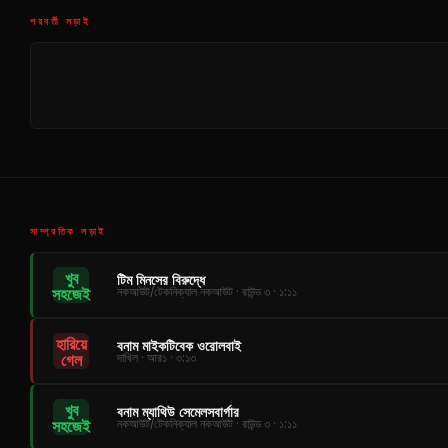
পরবর্তী লড়াই
সাম্প্রতিক লড়াই
খুব
টিম মিনসের বিরুদ্ধে
সহজেই
নকআউট/টেকনিক্যাল নকআউট · রাউন্ড ৩ · ১:১১
হারিয়ে
বনাম মাইকটিবেক ওরোলবাই
গেল
দাখিল · আর১ · ৩:১৩
খুব
বনাম ম্যাথিউ সেমেলসবার্গার
সহজেই
নকআউট/টেকনিক্যাল নকআউট · রাউন্ড ৩ · ১:১১