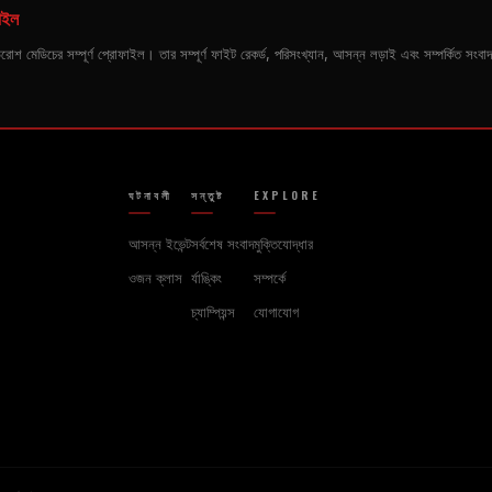
াইল
কারী উরোশ মেডিচের সম্পূর্ণ প্রোফাইল। তার সম্পূর্ণ ফাইট রেকর্ড, পরিসংখ্যান, আসন্ন লড়াই এবং সম্পর্কিত সংবা
ঘটনাবলী
সন্তুষ্ট
EXPLORE
আসন্ন ইভেন্ট
সর্বশেষ সংবাদ
মুক্তিযোদ্ধার
ওজন ক্লাস
র্যাঙ্কিং
সম্পর্কে
চ্যাম্পিয়ন্স
যোগাযোগ