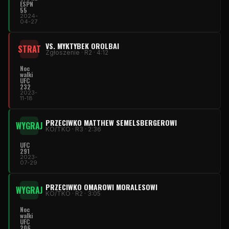
ESPN
55
2024-
04-27
VS. MYKTYBEK OROLBAI
STRAT
Zgłoszenie · R2 · 4:12
Noc
walki
UFC
232
2023-
11-18
PRZECIWKO MATTHEW SEMELSBERGEROWI
WYGRAJ
KO/TKO · R3 · 2:36
UFC
291
2023-
07-29
PRZECIWKO OMAROWI MORALESOWI
WYGRAJ
KO/TKO · R2 · 3:05
Noc
walki
UFC
206