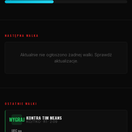
NASTĘPNA WALKA
Aktualnie nie ogłoszono żadnej walki. Sprawdź
aktualizacje.
OSTATNIE WALKI
KONTRA TIM MEANS
WYGRAJ
KO/TKO · R1 · 2:09
UFC na