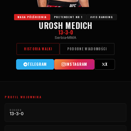
WAGA PÓŁŚREDNIA
PRETENDENT NR 1
##13 RANKING
UROSH MEDICH
13-3-0
Serbia
MMA
HISTORIA WALKI
PODOBNE WIADOMOŚCI
TELEGRAM
INSTAGRAM
X
PROFIL WOJOWNIKA
REKORD
13-3-0