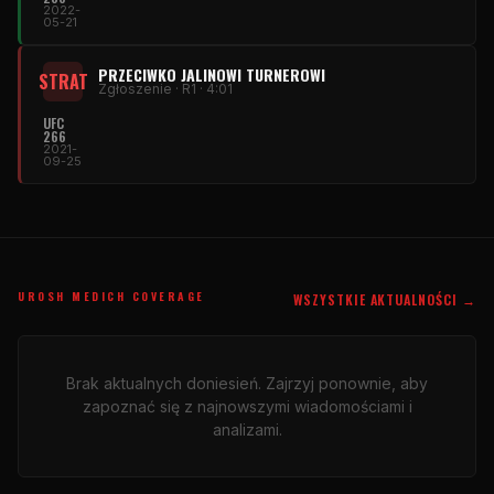
2022-
05-21
PRZECIWKO JALINOWI TURNEROWI
STRAT
Zgłoszenie · R1 · 4:01
UFC
266
2021-
09-25
UROSH MEDICH COVERAGE
WSZYSTKIE AKTUALNOŚCI →
Brak aktualnych doniesień. Zajrzyj ponownie, aby
zapoznać się z najnowszymi wiadomościami i
analizami.