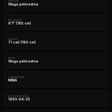
PODZIAŁ
Waga półśrednia
WYSOKOŚĆ
6'1" (185 cm)
ZASIĘG
71 cali (180 cm)
WAGA
Waga półśrednia
STANOWISKO
MMA
DATA URODZENIA
1993-04-25