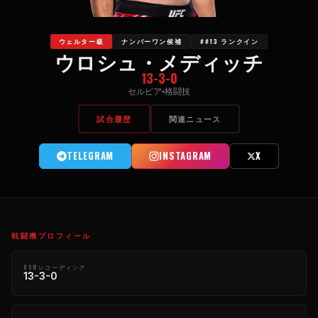
ウェルター級
ナンバーワン候補
##13 ランクイン
ウロシュ・メディッチ
13-3-0
セルビア
格闘技
試合履歴
関連ニュース
TELEGRAM
INSTAGRAM
X
戦闘機プロフィール
USBレコーディング
13-3-0