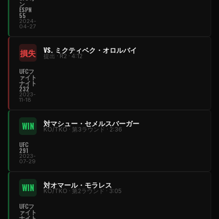
ン
ESPN
55
2024-
04-27
VS. ミクティベク・オロルバイ
損失
提出 · R2 · 4:12
UFCフ
ァイト
ナイト
232
2023-
11-18
対マシュー・セメルスバーガー
WIN
KO/TKO · 第3ラウンド · 2:36
UFC
291
2023-
07-29
対オマール・モラレス
WIN
KO/TKO · 第2ラウンド · 3:05
UFCフ
ァイト
ナイト