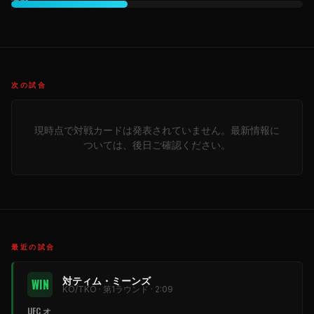
次の試合
現時点で対戦カードは発表されていません。最新情報に
ついては、後日ご確認ください。
最近の試合
対ティム・ミーンズ
WIN
KO/TKO · 第1ラウンド · 2:09
UFC オ