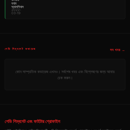
বনাম
অ্যাসপিনাল
2022-
03-19
পেডি পিম্বলেট কভারেজ
সব খবর →
কোন সাম্প্রতিক কভারেজ এখনও। সর্বশেষ খবর এবং বিশ্লেষণের জন্য আবার
চেক করুন।
পেডি পিম্বলেট এবং ফাইটার প্রোফাইল