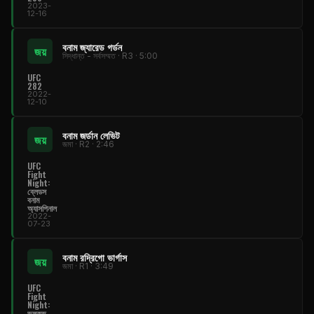
2023-
12-16
বনাম জ্যারেড গর্ডন
জয়
সিদ্ধান্ত - সর্বসম্মত · R3 · 5:00
UFC
282
2022-
12-10
বনাম জর্ডান লেভিট
জয়
জমা · R2 · 2:46
UFC
Fight
Night
:
ব্লেডস
বনাম
অ্যাসপিনাল
2022-
07-23
বনাম রদ্রিগো ভার্গাস
জয়
জমা · R1 · 3:49
UFC
Fight
Night
:
ভলকভ