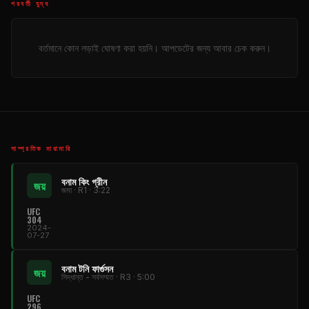
পরবর্তী যুদ্ধ
বর্তমানে কোন লড়াই ঘোষণা করা হয়নি। আপডেটের জন্য আবার চেক করুন।
সাম্প্রতিক মারামারি
বনাম কিং গ্রীন
জয়
জমা · R1 · 3:22
UFC
304
2024-
07-27
বনাম টনি ফার্গুসন
জয়
সিদ্ধান্ত - সর্বসম্মত · R3 · 5:00
UFC
296