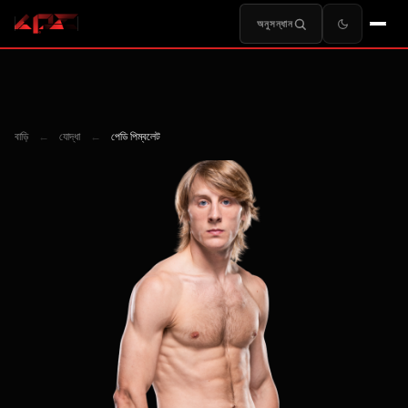
অনুসন্ধান
বাড়ি
←
যোদ্ধা
←
পেডি পিম্বলেট