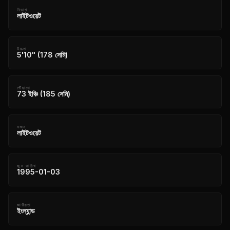
বিভাগ
লাইটওয়েট
উচ্চতা
5'10" (178 সেমি)
পৌঁছানো
73 ইঞ্চি (185 সেমি)
ওজন
লাইটওয়েট
জন্ম তারিখ
1995-01-03
জাতীয়তা
ইংল্যান্ড