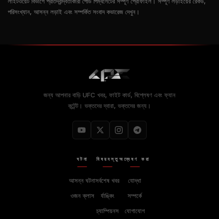
লাইটওয়েট বিভাগে প্রতিদ্বন্দ্বিতাকারী পেডি পিম্বলেটের সম্পূর্ণ প্রোফাইল। সম্পূর্ণ লড়াইয়ের রেকর্ড,
পরিসংখ্যান, আসন্ন লড়াই এবং সম্পর্কিত সংবাদ কভারেজ দেখুন।
জন্য আপনার বাড়ি
UFC
খবর, ফাইট কার্ড, বিশ্লেষণ এবং ফ্যান
কন্টেন্ট। ভক্তদের দ্বারা, ভক্তদের জন্য।
ঘটনা
বিষয়বস্তু
অন্বেষণ করা
আসন্ন ঘটনা
সর্বশেষ খবর
যোদ্ধা
ওজন ক্লাস
র্যাঙ্কিং
সম্পর্কে
চ্যাম্পিয়নস
যোগাযোগ