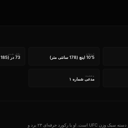
ارتفاع
نائل شدن
5'10 اینچ (178 سانتی متر)
73 در (185 سانتی متر)
وضعیت
مدعی شماره ۱
پدی پیمبلت، معروف به "بد" (The Baddy)، یکی از مدعیان اصلی در دسته سبک وزن UFC است. او با رکورد حرفه‌ای ۲۳ برد و