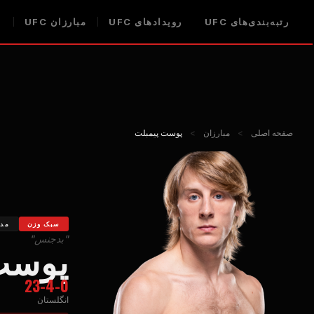
رتبه‌بندی‌های UFC
رویدادهای UFC
مبارزان UFC
ا
صفحه اصلی
>
مبارزان
>
پوست پیمبلت
سبک وزن
مدع
"بدجنس"
پوست
23-4-0
انگلستان