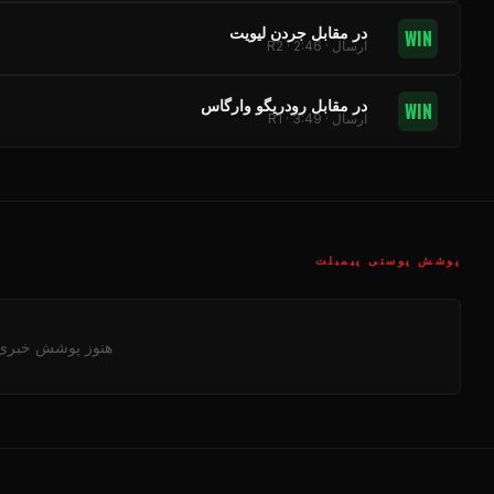
در مقابل جردن لیویت
WIN
ارسال · R2 · 2:46
در مقابل رودریگو وارگاس
WIN
ارسال · R1 · 3:49
پوشش پوستی پیمبلت
هنوز پوشش خبری جد