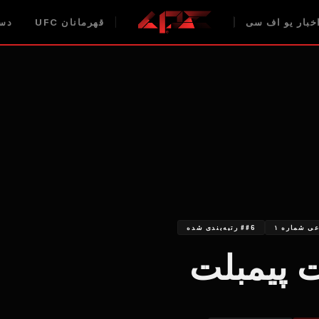
خبار یو اف سی
قهرمانان UFC
دست
ی شماره ۱
##6 رتبه‌بندی شده
 پیمبلت