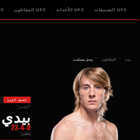
UFC
التصنيفات
UFC
الأحداث
UFC
المقاتلون
FC
بيت
^
المقاتلون
^
بيدي بيمبليت
خفيف الوزن
"البادي"
بيدي 
23-4-0
إنكلترا