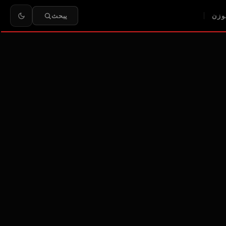
وزن
يبحث