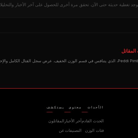
توجد تغطية حديثة حتى الآن. تحقق مرة أخرى للحصول على آخر الأخبار والتحليلا
المقاتل
الملف الشخصي الكامل لـ Peddi Pimblett، الذي يتنافس في قسم الوزن الخفيف. عرض سجل القتال الكا
الأحداث
محتوى
يستكشف
الحدث القادم
آخر الأخبار
المقاتلون
فئات الوزن
التصنيفات
عن