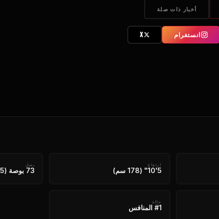
أخبار ذات صلة
انستغرام
X
ارتفاع
يصل
5'10" (178 سم)
73 بوصة (185 سم)
حالة
#1 المنافس