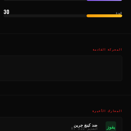
30
قوة
المعركة القادمة
المعارك الأخيرة
ضد كينغ جرين
يفوز
التقديم · R1 · 3:22