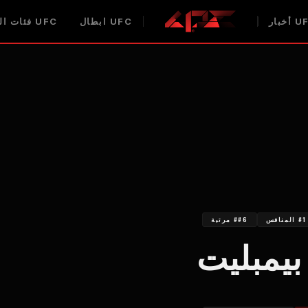
U
أخبار
UFC
ابطال
UFC
فئات ال
#1 المنافس
##6 مرتبة
بيمبليت