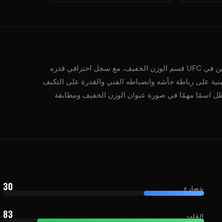
UFC
قسم الوزن الخفيف. مع سجل احترافي قدره
ه مبنية على رباطة جأشه وانضباطه الفني والقدرة على التكيف
رع. وهو حاليًا في المرتبة #6 في القسم. يظل اسمًا مهمًا في صورة عنوان الوزن الخفيف ومطابقة
30
يتصارع
83
القلب