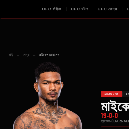
UFC
র্যাঙ্কিং
UFC
ঘটনা
UFC
যোদ্ধা
বাড়ি
←
যোদ্ধা
←
মাইকেল মোরালেস
ওয়েল্টারওয়েট
#1
মাইক
19-0-0
ইকুয়েডর
úDARNAEN