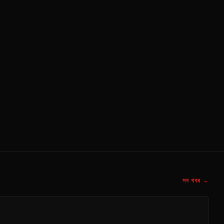
সব খবর →