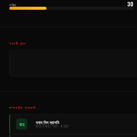
30
শক্তি
পরবর্তী যুদ্ধ
সাম্প্রতিক মারামারি
বনাম নিল ম্যাগনি
জয়
KO/TKO · R1 · 4:39