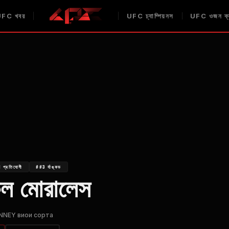
UFC
খবর
UFC
চ্যাম্পিয়নস
UFC
ওজন ক্
 প্রতিযোগী
##3 র্যাঙ্কড
েল মোরালেস
NEY виои сорта