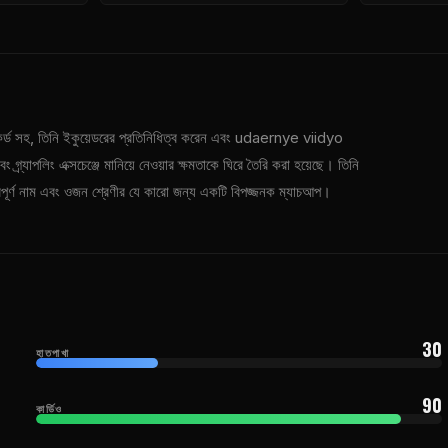
কর্ড সহ, তিনি ইকুয়েডরের প্রতিনিধিত্ব করেন এবং udaernye viidyo
র্যাপলিং এক্সচেঞ্জে মানিয়ে নেওয়ার ক্ষমতাকে ঘিরে তৈরি করা হয়েছে। তিনি
ুত্বপূর্ণ নাম এবং ওজন শ্রেণীর যে কারো জন্য একটি বিপজ্জনক ম্যাচআপ।
30
হাতপাখা
90
কার্ডিও