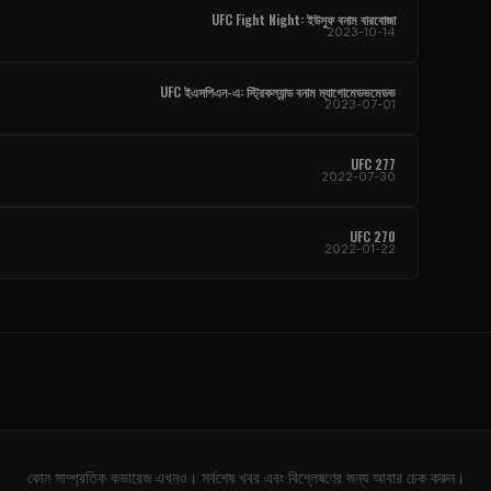
UFC Fight Night
: ইউসুফ বনাম বারবোজা
2023-10-14
UFC
ইএসপিএন-এ: স্ট্রিকল্যান্ড বনাম ম্যাগোমেডভমেডভ
2023-07-01
UFC
277
2022-07-30
UFC
270
2022-01-22
কোন সাম্প্রতিক কভারেজ এখনও। সর্বশেষ খবর এবং বিশ্লেষণের জন্য আবার চেক করুন।