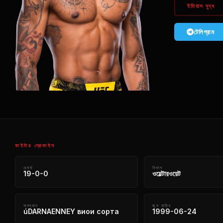
ইতিহাস যুদ্ধ
টেলিগ্রাম
ফাইটার প্রোফাইল
রেকর্ড
বিভাগ
19-0-0
ওয়েল্টারওয়েট
অবস্থান
জন্ম তারিখ
úDARNAENNEY виои сорта
1999-06-24