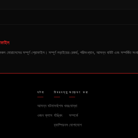
োফাইল
কারী মেকল মোরালেসের সম্পূর্ণ প্রোফাইল। সম্পূর্ণ লড়াইয়ের রেকর্ড, পরিসংখ্যান, আসন্ন বাউট এবং সম্পর্কিত 
ঘটনা
বিষয়বস্তু
অন্বেষণ করা
আসন্ন ঘটনা
সর্বশেষ খবর
যোদ্ধা
ওজন ক্লাস
র্যাঙ্কিং
সম্পর্কে
চ্যাম্পিয়নস
যোগাযোগ