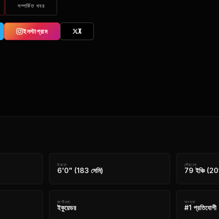
সম্পর্কিত খবর
ইনস্টাগ্রাম
X
উচ্চতা
পৌঁছানো
6'0" (183 সেমি)
79 ইঞ্চি (20
জাতীয়তা
অবস্থা
ইকুয়েডর
#1 প্রতিযোগী