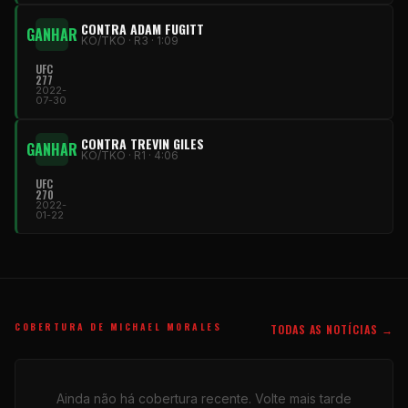
CONTRA ADAM FUGITT
GANHAR
KO/TKO · R3 · 1:09
UFC
277
2022-
07-30
CONTRA TREVIN GILES
GANHAR
KO/TKO · R1 · 4:06
UFC
270
2022-
01-22
COBERTURA DE MICHAEL MORALES
TODAS AS NOTÍCIAS →
Ainda não há cobertura recente. Volte mais tarde