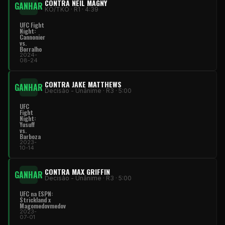
CONTRA NEIL MAGNY
GANHAR
KO/TKO · R1 · 4:39
UFC Fight
Night:
Cannonier
vs.
Borralho
2024-
08-24
CONTRA JAKE MATTHEWS
GANHAR
Decisão - Unânime · R3 · 5:00
UFC
Fight
Night:
Yusuff
vs.
Barboza
2023-
10-14
CONTRA MAX GRIFFIN
GANHAR
Decisão - Unânime · R3 · 5:00
UFC na ESPN:
Strickland x
Magomedovmedov
2023-
07-01