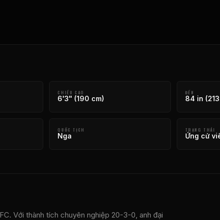
CHIỀU CAO
ĐẾN
6'3" (190 cm)
84 in (213
QUỐC TỊCH
TRẠNG THÁI
Nga
Ứng cử vi
C. Với thành tích chuyên nghiệp 20-3-0, anh đại