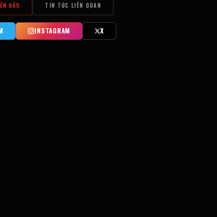
IẾN ĐẤU
TIN TỨC LIÊN QUAN
M
INSTAGRAM
X