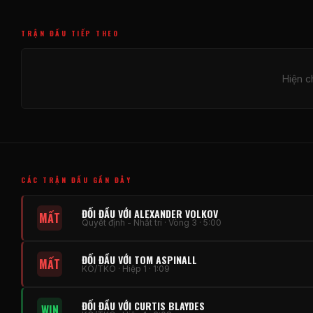
TRẬN ĐẤU TIẾP THEO
Hiện c
CÁC TRẬN ĐẤU GẦN ĐÂY
ĐỐI ĐẦU VỚI ALEXANDER VOLKOV
MẤT
Quyết định - Nhất trí · Vòng 3 · 5:00
ĐỐI ĐẦU VỚI TOM ASPINALL
MẤT
KO/TKO · Hiệp 1 · 1:09
ĐỐI ĐẦU VỚI CURTIS BLAYDES
WIN