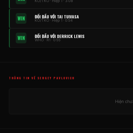
KO/TKO · Hiệp 1 · 3:08
ĐỐI ĐẦU VỚI TAI TUIVASA
WIN
KO/TKO · Hiệp 1 · 0:54
ĐỐI ĐẦU VỚI DERRICK LEWIS
WIN
WHO · R1 · 0:55
THÔNG TIN VỀ SERGEY PAVLOVICH
Hiện chưa