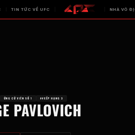
C
TIN TỨC VỀ UFC
NHÀ VÔ Đ
ỨNG CỬ VIÊN SỐ 1
##XẾP HẠNG 3
GE PAVLOVICH