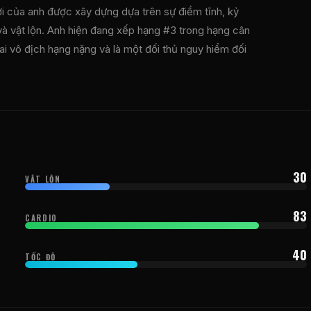
ơi của anh được xây dựng dựa trên sự điềm tĩnh, kỷ
và vật lộn. Anh hiện đang xếp hạng #3 trong hạng cân
ai vô địch hạng nặng và là một đối thủ nguy hiểm đối
30
VẬT LỘN
83
CARDIO
40
TỐC ĐỘ