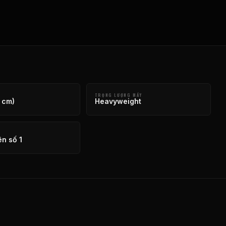
TRỌNG LƯỢNG MÁY
 cm)
Heavyweight
ên số 1