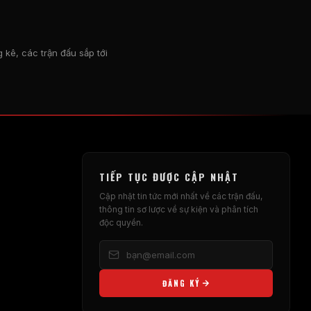
 kê, các trận đấu sắp tới
TIẾP TỤC ĐƯỢC CẬP NHẬT
Cập nhật tin tức mới nhất về các trận đấu,
thông tin sơ lược về sự kiện và phân tích
độc quyền.
ĐĂNG KÝ