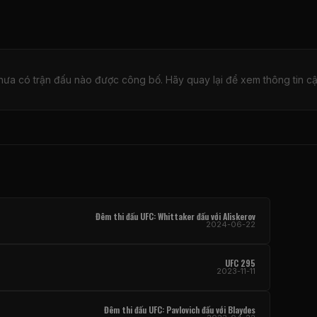
hưa có trận đấu nào được công bố. Hãy quay lại để xem thông tin cậ
Đêm thi đấu UFC: Whittaker đấu với Aliskerov
2024-06-22
UFC 295
2023-11-11
Đêm thi đấu UFC: Pavlovich đấu với Blaydes