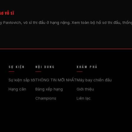
ơ võ sĩ
 Pavlovich, võ sĩ thi đấu ở hạng nặng. Xem toàn bộ hồ sơ thi đấu, thống
SỰ KIỆN
NỘI DUNG
KHÁM PHÁ
Sự kiện sắp tới
THÔNG TIN MỚI NHẤT
Máy bay chiến đấu
Hạng cân
Bảng xếp hạng
Giới thiệu
Champions
Liên lạc