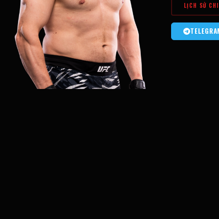
LỊCH SỬ CH
TELEGRA