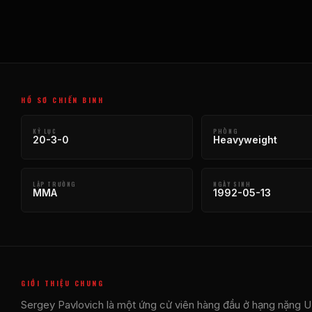
HỒ SƠ CHIẾN BINH
KỶ LỤC
PHÒNG
20-3-0
Heavyweight
LẬP TRƯỜNG
NGÀY SINH
MMA
1992-05-13
GIỚI THIỆU CHUNG
Sergey Pavlovich là một ứng cử viên hàng đầu ở hạng nặng UF