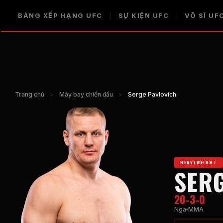
BẢNG XẾP HẠNG UFC
SỰ KIỆN UFC
VÕ SĨ UF
Trang chủ
>
Máy bay chiến đấu
>
Serge Pavlovich
HEAVYWEIGHT
SER
20-3-0
Nga
MMA