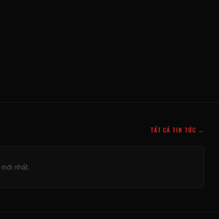
TẤT CẢ TIN TỨC →
 mới nhất.