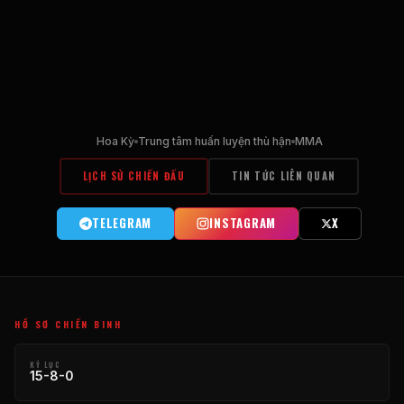
Hoa Kỳ
Trung tâm huấn luyện thù hận
MMA
LỊCH SỬ CHIẾN ĐẤU
TIN TỨC LIÊN QUAN
TELEGRAM
INSTAGRAM
X
HỒ SƠ CHIẾN BINH
KỶ LỤC
15-8-0