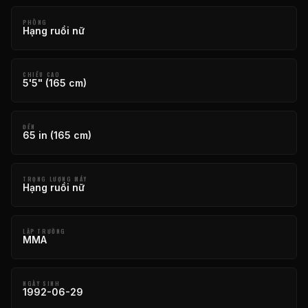
PHÒNG
Hạng ruồi nữ
CHIỀU CAO
5'5" (165 cm)
ĐẾN
65 in (165 cm)
TRỌNG LƯỢNG MÁY
Hạng ruồi nữ
LẬP TRƯỜNG
MMA
NGÀY SINH
1992-06-29