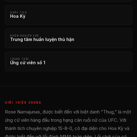
QUỐC TỊCH
Hoa Kỳ
NHÓM NGHIÊN CỨU
Trung tâm huấn luyện thù hận
TRẠNG THÁI
Ứng cử viên số 1
GIỚI THIỆU CHUNG
Rose Namajunas, được biết đến với biệt danh "Thug," là một
ứng cử viên hàng đầu trong hạng cân ruồi nữ của UFC. Với
thành tích chuyên nghiệp 15-8-0, cô đại diện cho Hoa Kỳ và
được biết đến với lối đánh MMA toàn diện. Lối chơi của cô