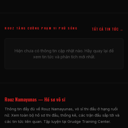
ROUZ TĂNG CƯỜNG PHẠM VI PHỦ SÓNG
TẤT CẢ TIN TỨC →
Hiện chưa có thông tin cập nhật nào. Hãy quay lại để
xem tin tức và phân tích mới nhất.
Rouz Namayunas — Hồ sơ võ sĩ
Thông tin đầy đủ về Rouz Namayunas, võ sĩ thi đấu ở hạng ruồi
nữ. Xem toàn bộ hồ sơ thi đấu, thống kê, các trận đấu sắp tới và
các tin tức liên quan. Tập luyện tại Grudge Training Center.