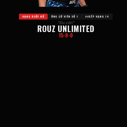
HẠNG RUỒI NỮ
ỨNG CỬ VIÊN SỐ 1
##XẾP HẠNG 14
"Du côn"
ROUZ UNLIMITED
15-8-0