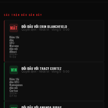
CÁC TRẬN ĐẤU GẦN ĐÂY
ĐỐI ĐẦU VỚI ERIN BLANCHFIELD
MẤT
Quyết định - Nhất trí · Vòng 5 · 5:00
Đêm thi
đấu
UFC:
Moreno
đấu với
Albazi
2024-
11-02
ĐỐI ĐẦU VỚI TRACY CORTEZ
WIN
Quyết định - Nhất trí · Vòng 5 · 5:00
Đêm thi
đấu UFC:
Namajunas
đấu với
Cortez
2024-
07-13
ĐỐI ĐẦU VỚI AMANDA RIBAS