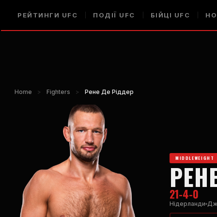
РЕЙТИНГИ UFC
ПОДІЇ UFC
БІЙЦІ UFC
НО
Home
>
Fighters
>
Рене Де Ріддер
MIDDLEWEIGHT
РЕН
21-4-0
Нідерланди
Дж