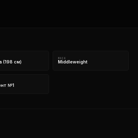
МАСА
 (198 см)
Middleweight
ент №1