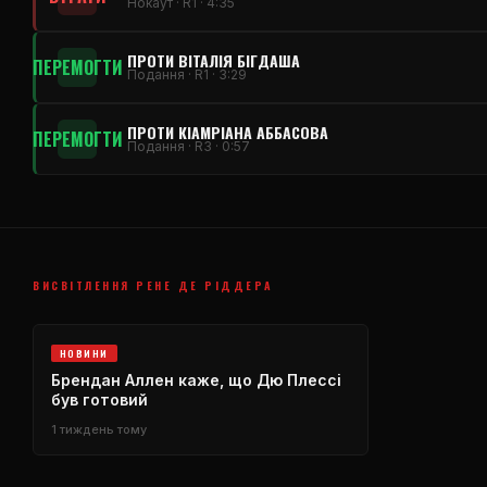
Нокаут · R1 · 4:35
ПРОТИ ВІТАЛІЯ БІГДАША
ПЕРЕМОГТИ
Подання · R1 · 3:29
ПРОТИ КІАМРІАНА АББАСОВА
ПЕРЕМОГТИ
Подання · R3 · 0:57
ВИСВІТЛЕННЯ РЕНЕ ДЕ РІДДЕРА
НОВИНИ
Брендан Аллен каже, що Дю Плессі
був готовий
1 тиждень тому