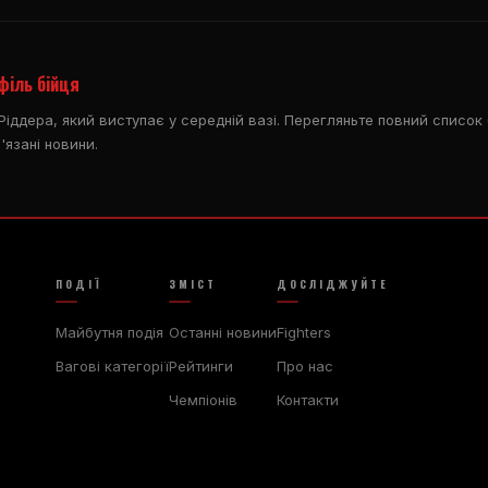
філь бійця
іддера, який виступає у середній вазі. Перегляньте повний список 
'язані новини.
ПОДІЇ
ЗМІСТ
ДОСЛІДЖУЙТЕ
Майбутня подія
Останні новини
Fighters
Вагові категорії
Рейтинги
Про нас
Чемпіонів
Контакти