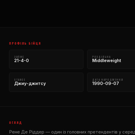
ПРОФІЛЬ БІЙЦЯ
ЗАПИС
РОЗДІЛЬНА
21-4-0
Middleweight
STANCE
ДАТА НАРОДЖЕННЯ
Джиу-джитсу
1990-09-07
ОГЛЯД
Рене Де Ріддер — один із головних претендентів у серед