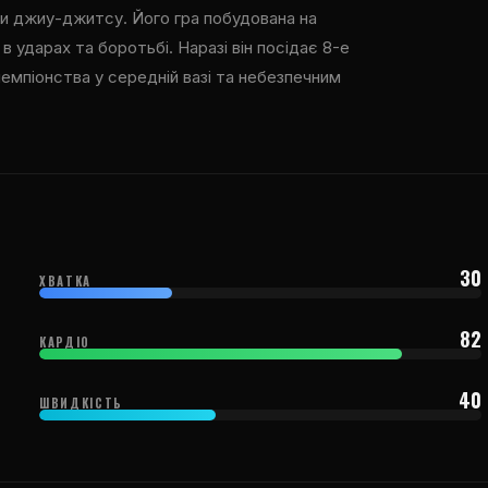
и джиу-джитсу. Його гра побудована на
в ударах та боротьбі. Наразі він посідає 8-е
 чемпіонства у середній вазі та небезпечним
30
ХВАТКА
82
КАРДІО
40
ШВИДКІСТЬ