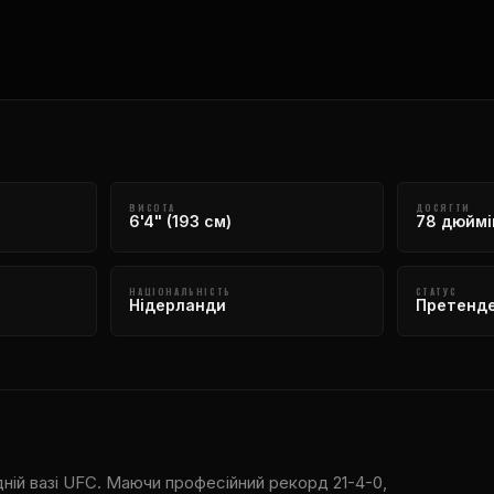
ВИСОТА
ДОСЯГТИ
6'4" (193 см)
78 дюймів
НАЦІОНАЛЬНІСТЬ
СТАТУС
Нідерланди
Претенд
ній вазі UFC. Маючи професійний рекорд 21-4-0,