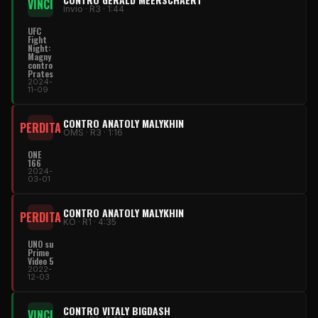
VINCI
Invio · R3 · 1:44
UFC
Fight
Night:
Magny
contro
Prates
2024-
11-09
CONTRO ANATOLY MALYKHIN
PERDITA
OMS · R3 · 1:16
ONE
166
2024-
03-01
CONTRO ANATOLY MALYKHIN
PERDITA
KO · R1 · 4:35
UNO su
Prime
Video 5
2022-
12-03
CONTRO VITALY BIGDASH
VINCI