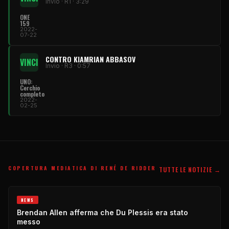
Invio · R1 · 3:29
ONE
159
2022-
07-22
CONTRO KIAMRIAN ABBASOV
VINCI
Invio · R3 · 0:57
UNO:
Cerchio
completo
2022-
02-25
COPERTURA MEDIATICA DI RENÉ DE RIDDER
TUTTE LE NOTIZIE →
NEWS
Brendan Allen afferma che Du Plessis era stato
messo