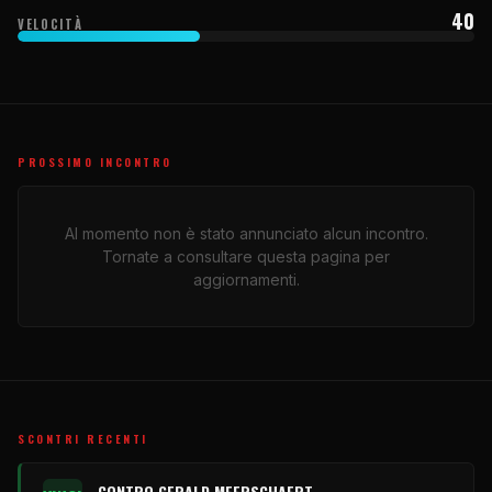
40
VELOCITÀ
PROSSIMO INCONTRO
Al momento non è stato annunciato alcun incontro.
Tornate a consultare questa pagina per
aggiornamenti.
SCONTRI RECENTI
CONTRO GERALD MEERSCHAERT