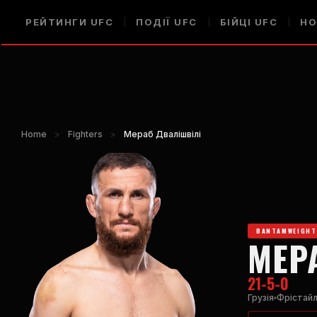
РЕЙТИНГИ UFC
ПОДІЇ UFC
БІЙЦІ UFC
НО
Home
>
Fighters
>
Мераб Двалішвілі
BANTAMWEIGHT
МЕР
21-5-0
Грузія
Фрістай