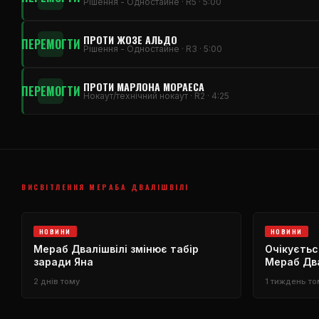
Рішення - Одностайне · R5 · 5:00
ПРОТИ ЖОЗЕ АЛЬДО
ПЕРЕМОГТИ
Рішення - Одностайне · R3 · 5:00
ПРОТИ МАРЛОНА МОРАЕСА
ПЕРЕМОГТИ
Нокаут/технічний нокаут · R2 · 4:25
ВИСВІТЛЕННЯ МЕРАБА ДВАЛІШВІЛІ
НОВИНИ
НОВИНИ
Мераб Двалішвілі змінює табір
Очікуєть
заради Яна
Мераб Два
Яна
2 днів тому
1 тиждень то