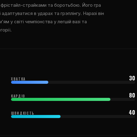
и фрістайл-страйками та боротьбою. Його гра
 адаптуватися в ударах та грэплінгу. Наразі він
'ям у світі чемпіонства у легшій вазі та
горії.
30
ХВАТКА
80
КАРДІО
40
ШВИДКІСТЬ