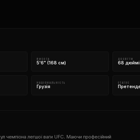
ВИСОТА
ДОСЯГТИ
5'6" (168 см)
68 дюймів
НАЦІОНАЛЬНІСТЬ
СТАТУС
Грузія
Претенд
тул чемпіона легшої ваги UFC. Маючи професійний