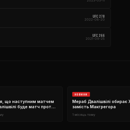
2023-03-11
UFC 278
2022-08-20
UFC 266
2021-09-25
НОВИНИ
ся, що наступним матчем
Мераб Двалішвілі обирає 
лішвілі буде матч проти
замість Макгрегора
му
1 місяць тому