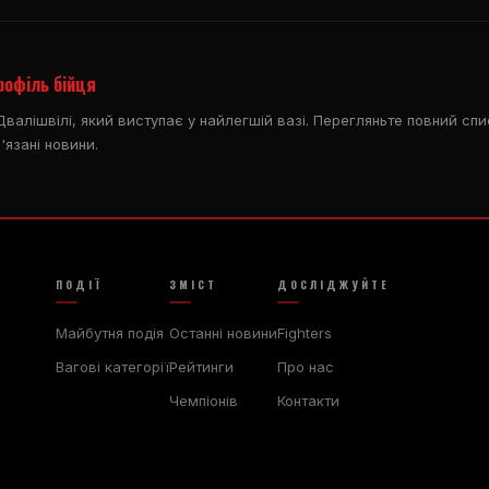
рофіль бійця
алішвілі, який виступає у найлегшій вазі. Перегляньте повний спис
'язані новини.
ПОДІЇ
ЗМІСТ
ДОСЛІДЖУЙТЕ
Майбутня подія
Останні новини
Fighters
Вагові категорії
Рейтинги
Про нас
Чемпіонів
Контакти