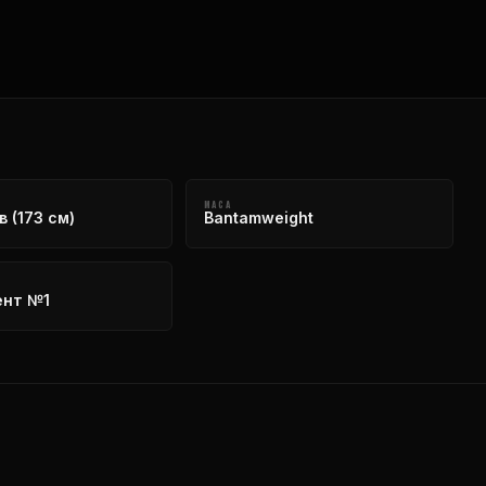
МАСА
 (173 см)
Bantamweight
ент №1