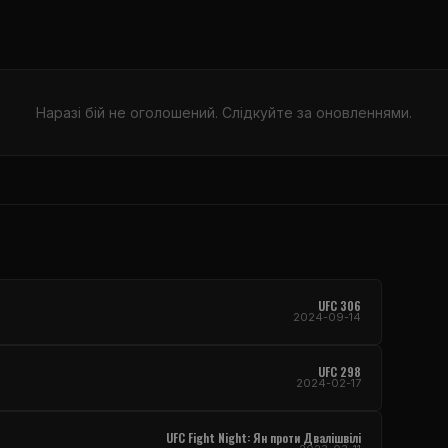
Наразі бій не оголошений. Слідкуйте за оновленнями.
UFC 306
2024-09-14
UFC 298
2024-02-17
UFC Fight Night: Ян проти Двалішвілі