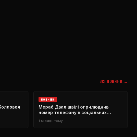
ВСІ НОВИНИ →
НОВИНИ
Холловея
Мераб Двалішвілі оприлюднив
номер телефону в соціальних
мережах. Пошук тренера
1 місяць тому