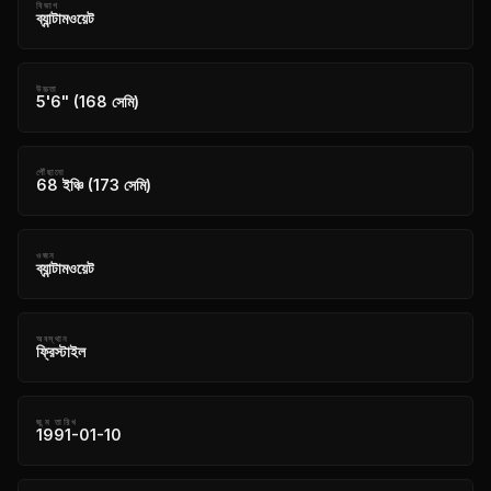
বিভাগ
ব্যান্টামওয়েট
উচ্চতা
5'6" (168 সেমি)
পৌঁছানো
68 ইঞ্চি (173 সেমি)
ওজন
ব্যান্টামওয়েট
অবস্থান
ফ্রিস্টাইল
জন্ম তারিখ
1991-01-10