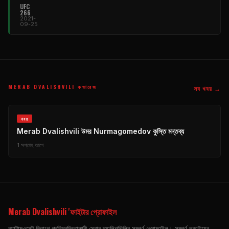
UFC
266
2021-
09-25
MERAB DVALISHVILI কভারেজ
সব খবর →
খবর
Merab Dvalishvili উমর Nurmagomedov কুস্তি মন্তব্য
1 সপ্তাহ আগে
Merab Dvalishvili 'ফাইটার প্রোফাইল
ব্যান্টামওয়েট বিভাগে প্রতিদ্বন্দ্বিতাকারী মেরাব দ্ব্যালিশভিলির সম্পূর্ণ প্রোফাইল। সম্পূর্ণ লড়াইয়ের