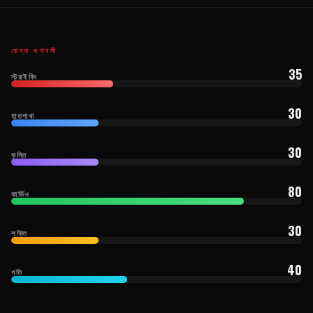
যোদ্ধা গুণাবলী
35
স্ট্রাইকিং
30
হাতপাখা
30
কুস্তি
80
কার্ডিও
30
শক্তি
40
গতি