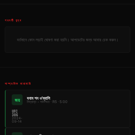
পরবর্তী যুদ্ধ
বর্তমানে কোন লড়াই ঘোষণা করা হয়নি। আপডেটের জন্য আবার চেক করুন।
সাম্প্রতিক মারামারি
বনাম শন ও'ম্যালি
জয়
সিদ্ধান্ত - সর্বসম্মত · R5 · 5:00
UFC
306
2024-
09-14