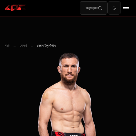
অনুসন্ধান
বাড়ি
←
যোদ্ধা
←
মেরাব দ্বৈশভিলি