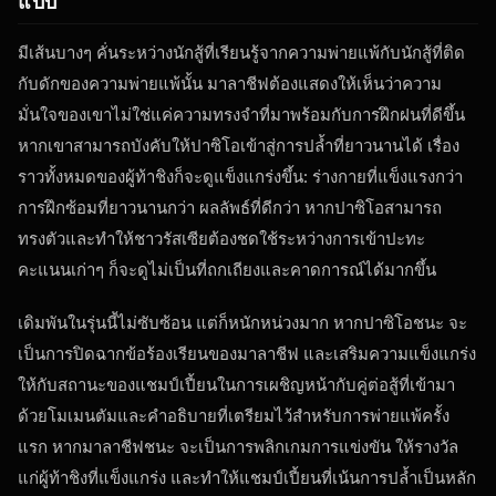
มีเส้นบางๆ คั่นระหว่างนักสู้ที่เรียนรู้จากความพ่ายแพ้กับนักสู้ที่ติด
กับดักของความพ่ายแพ้นั้น มาลาชีฟต้องแสดงให้เห็นว่าความ
มั่นใจของเขาไม่ใช่แค่ความทรงจำที่มาพร้อมกับการฝึกฝนที่ดีขึ้น
หากเขาสามารถบังคับให้ปาซิโอเข้าสู่การปล้ำที่ยาวนานได้ เรื่อง
ราวทั้งหมดของผู้ท้าชิงก็จะดูแข็งแกร่งขึ้น: ร่างกายที่แข็งแรงกว่า
การฝึกซ้อมที่ยาวนานกว่า ผลลัพธ์ที่ดีกว่า หากปาซิโอสามารถ
ทรงตัวและทำให้ชาวรัสเซียต้องชดใช้ระหว่างการเข้าปะทะ
คะแนนเก่าๆ ก็จะดูไม่เป็นที่ถกเถียงและคาดการณ์ได้มากขึ้น
เดิมพันในรุ่นนี้ไม่ซับซ้อน แต่ก็หนักหน่วงมาก หากปาซิโอชนะ จะ
เป็นการปิดฉากข้อร้องเรียนของมาลาชีฟ และเสริมความแข็งแกร่ง
ให้กับสถานะของแชมป์เปี้ยนในการเผชิญหน้ากับคู่ต่อสู้ที่เข้ามา
ด้วยโมเมนตัมและคำอธิบายที่เตรียมไว้สำหรับการพ่ายแพ้ครั้ง
แรก หากมาลาชีฟชนะ จะเป็นการพลิกเกมการแข่งขัน ให้รางวัล
แก่ผู้ท้าชิงที่แข็งแกร่ง และทำให้แชมป์เปี้ยนที่เน้นการปล้ำเป็นหลัก