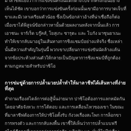
มาลาชีฟแย้งว่า การแข่งขันครั้งนี้แตกต่างไปจากครั้งก่อนอย่าง
เห็นได้ชัด เขาบอกว่าการแข่งขันครั้งก่อนนั้นเขามีอาการบาดเจ็บที่
ขาและมีเวลาเตรียมตัวน้อย ซึ่งเป็นข้อกล่าวอ้างที่น่าเชื่อถือก็ต่อ
เมื่อเขาได้พิสูจน์ข้อกล่าวหานั้นด้วยผลงานหลังจากนั้นแล้ว การ
เอาชนะ จาร์เร็ด บรู๊คส์, โยสุเกะ ซารุตะ และ โบกัง มาซุนยาเนะ
ทำให้เขากลับมาอยู่ในเส้นทางการชิงแชมป์อย่างแท้จริง ชื่อเหล่า
นั้นมีความสำคัญในรุ่นนี้ พวกเขาเปลี่ยนการแข่งขันนัดล้างแค้น
จากข้อประท้วงส่วนตัวให้กลายเป็นปัญหาการชิงแชมป์ที่ถูกต้อง
ตามกฎหมายสำหรับปาซิโอ
การข่มขู่ด้วยการปล้ำมวยปล้ำทำให้มาลาชีฟได้เส้นทางที่ง่าย
ที่สุด
คำถามเรื่องสไตล์การต่อสู้นั้นง่ายมาก ปาซิโอต้องการแลกหมัดกัน
โดยอาศัยจังหวะ การโต้ตอบ และการเคลื่อนไหวของเขา ในขณะ
ที่มาลาชีฟต้องการให้ปาซิโอตั้งรับ กังวลเรื่องสะโพก การล็อกขา
การทรงตัว และการกลับลงพื้น เขาชี้ให้เห็นว่าการปล้ำแบบฟรี