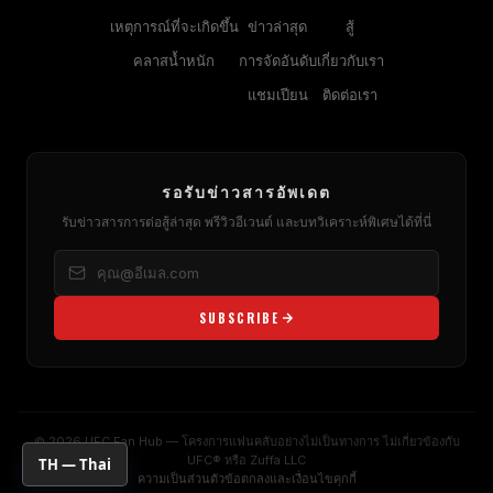
เหตุการณ์ที่จะเกิดขึ้น
ข่าวล่าสุด
สู้
คลาสน้ำหนัก
การจัดอันดับ
เกี่ยวกับเรา
แชมเปียน
ติดต่อเรา
รอรับข่าวสารอัพเดต
รับข่าวสารการต่อสู้ล่าสุด พรีวิวอีเวนต์ และบทวิเคราะห์พิเศษได้ที่นี่
SUBSCRIBE
© 2026 UFC Fan Hub — โครงการแฟนคลับอย่างไม่เป็นทางการ ไม่เกี่ยวข้องกับ
UFC® หรือ Zuffa LLC
TH — Thai
ความเป็นส่วนตัว
ข้อตกลงและเงื่อนไข
คุกกี้