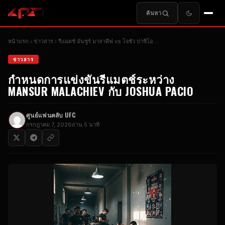
ค้นหา
หน้าแรก
ข่าวสาร
รีแมตช์ มันซูร์ มาลาคีฟ vs โจชัว ปาซิโอ...
ข่าวสาร
กำหนดการแข่งขันรีแมตช์ระหว่าง
MANSUR MALACHIEV กับ JOSHUA PACIO
ศูนย์แฟนคลับ UFC
กรกฎาคม 7, 2026
อ่าน 5 นาที