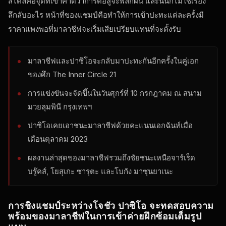
สไตล์คือจุดที่เขาคาดว่าการต่อสู้จะพลิกผัน และนั่นก็ไม่ใช่เรื่อง
ลึกลับอะไร หน้าที่ของแชมป์คือทำให้การเข้าปะทะแต่ละครั้งมี
ราคาแพงพอที่มาลาชีฟจะเริ่มเสียเปรียบแทนที่จะตั้งรับ
มาลาชีฟและปาซิโอจะกลับมาปะทะกันอีกครั้งในคู่เอก
ของศึก The Inner Circle 21
การแข่งขันจะจัดขึ้นในวันศุกร์ที่ 10 กรกฎาคม ณ สนาม
มวยลุมพินี กรุงเทพฯ
ปาซิโอเคยเอาชนะมาลาชีฟด้วยคะแนนเอกฉันท์เมื่อ
เดือนตุลาคม 2023
ผลงานล่าสุดของมาลาชีฟรวมถึงชัยชนะเหนือจาร์เร็ด
บรู๊คส์, โยสุเกะ ซารุตะ และโบกัง มาซุนยาเนะ
การชิงแชมป์ระหว่างโจชัว ปาซิโอ จะทดสอบความ
พร้อมของมาลาชีฟในการเข้าค่ายฝึกซ้อมเต็มรูป
แบบ