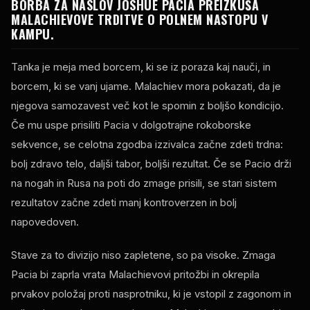
BORBA ZA NASLOV JOSHUE PACIA PREIZKUŠA
MALACHIEVOVE TRDITVE O POLNEM NASTOPU V
KAMPU.
Tanka je meja med borcem, ki se iz poraza kaj nauči, in
borcem, ki se vanj ujame. Malachiev mora pokazati, da je
njegova samozavest več kot le spomin z boljšo kondicijo.
Če mu uspe prisiliti Pacia v dolgotrajne rokoborske
sekvence, se celotna zgodba izzivalca začne zdeti trdna:
bolj zdravo telo, daljši tabor, boljši rezultat. Če se Pacio drži
na nogah in Rusa na poti do zmage prisili, se stari sistem
rezultatov začne zdeti manj kontroverzen in bolj
napovedoven.
Stave za to divizijo niso zapletene, so pa visoke. Zmaga
Pacia bi zaprla vrata Malachievovi pritožbi in okrepila
prvakov položaj proti nasprotniku, ki je vstopil z zagonom in