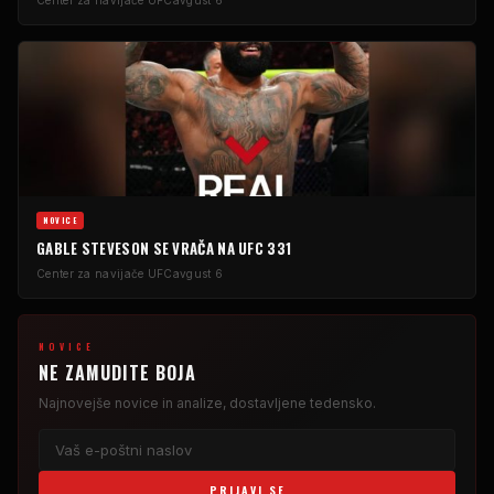
NOVICE
GABLE STEVESON SE VRAČA NA UFC 331
Center za navijače UFC
avgust 6
NOVICE
NE ZAMUDITE BOJA
Najnovejše novice in analize, dostavljene tedensko.
PRIJAVI SE