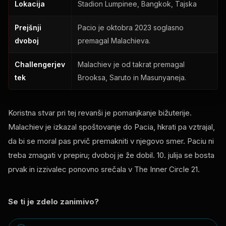
Lokacija
Stadion Lumpinee, Bangkok, Tajska
Prejšnji
Pacio je oktobra 2023 soglasno
dvoboj
premagal Malachieva.
Challengerjev
Malachiev je od takrat premagal
tek
Brooksa, Saruto in Masunyaneja.
Koristna stvar pri tej revanši je pomanjkanje bižuterije.
Malachiev je izkazal spoštovanje do Pacia, hkrati pa vztrajal,
da bi se moral pas prvič premakniti v njegovo smer. Paciu ni
treba zmagati v prepiru; dvoboj je že dobil. 10. julija se bosta
prvak in izzivalec ponovno srečala v The Inner Circle 21.
Se ti je zdelo zanimivo?