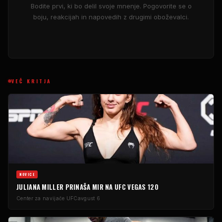
Bodite prvi, ki bo delil svoje mnenje. Pogovorite se o
boju, reakcijah in napovedih z drugimi oboževalci.
VEČ KRITJA
NOVICE
JULIANA MILLER PRINAŠA MIR NA UFC VEGAS 120
Center za navijače UFC
avgust 6