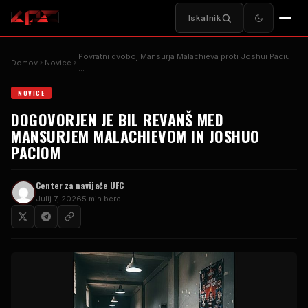
Iskalnik
Povratni dvoboj Mansurja Malachieva proti Joshui Paciu
Domov
Novice
...
NOVICE
DOGOVORJEN JE BIL REVANŠ MED
MANSURJEM MALACHIEVOM IN JOSHUO
PACIOM
Center za navijače UFC
Julij 7, 2026
5 min bere