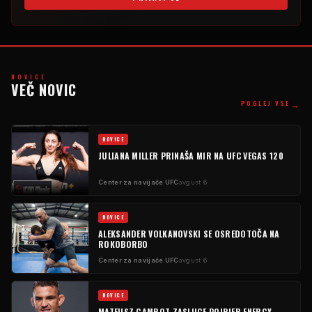
NOVICE
VEČ NOVIC
→
POGLEJ VSE
NOVICE
JULIANA MILLER PRINAŠA MIR NA UFC VEGAS 120
Center za navijače UFC
avgust 6
NOVICE
ALEKSANDER VOLKANOVSKI SE OSREDOTOČA NA
ROKOBORBO
Center za navijače UFC
avgust 6
NOVICE
MATEUSZ GAMROT ZASLUGE POIRIER ENERGY