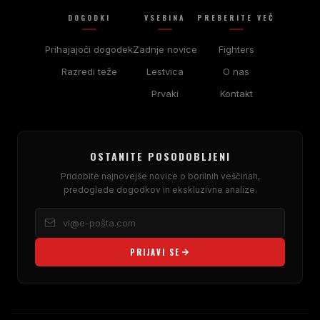
DOGODKI
VSEBINA
PREBERITE VEČ
Prihajajoči dogodek
Zadnje novice
Fighters
Razredi teže
Lestvica
O nas
Prvaki
Kontakt
OSTANITE POSODOBLJENI
Pridobite najnovejše novice o borilnih veščinah,
predoglede dogodkov in ekskluzivne analize.
PRIJAVI SE