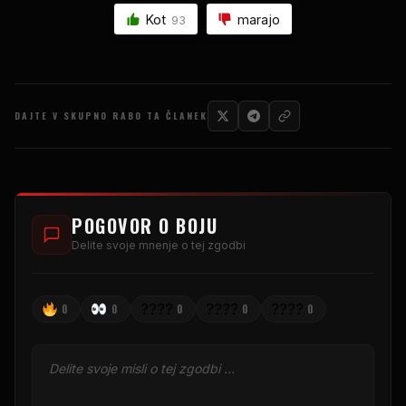
Kot
marajo
93
DAJTE V SKUPNO RABO TA ČLANEK
POGOVOR O BOJU
Delite svoje mnenje o tej zgodbi
????
????
????
0
0
0
0
0