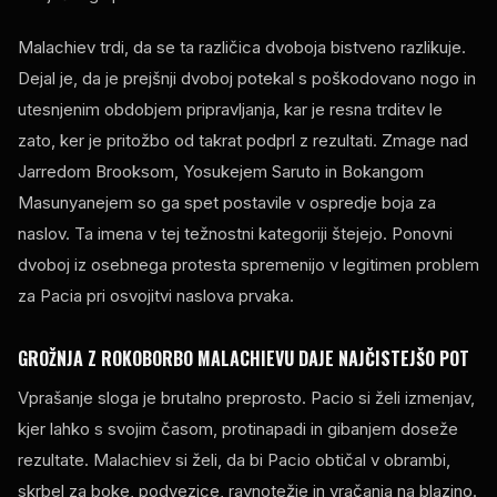
Malachiev trdi, da se ta različica dvoboja bistveno razlikuje.
Dejal je, da je prejšnji dvoboj potekal s poškodovano nogo in
utesnjenim obdobjem pripravljanja, kar je resna trditev le
zato, ker je pritožbo od takrat podprl z rezultati. Zmage nad
Jarredom Brooksom, Yosukejem Saruto in Bokangom
Masunyanejem so ga spet postavile v ospredje boja za
naslov. Ta imena v tej težnostni kategoriji štejejo. Ponovni
dvoboj iz osebnega protesta spremenijo v legitimen problem
za Pacia pri osvojitvi naslova prvaka.
GROŽNJA Z ROKOBORBO MALACHIEVU DAJE NAJČISTEJŠO POT
Vprašanje sloga je brutalno preprosto. Pacio si želi izmenjav,
kjer lahko s svojim časom, protinapadi in gibanjem doseže
rezultate. Malachiev si želi, da bi Pacio obtičal v obrambi,
skrbel za boke, podvezice, ravnotežje in vračanja na blazino.