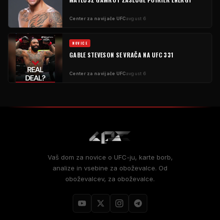
Center za navijače UFC
avgust 6
NOVICE
GABLE STEVESON SE VRAČA NA UFC 331
Center za navijače UFC
avgust 6
Vaš dom za novice o UFC-ju, karte borb,
analize in vsebine za oboževalce. Od
oboževalcev, za oboževalce.