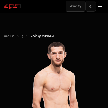
ค้นหา
หน้าแรก
>
สู้
>
ทากีร์ อูลานเบคอฟ