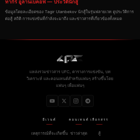
ทากีร์ อูลานเบคอฟ — ประวัตินักสู้
ข้อมูลโดยละเอียดของ Tagir Ulanbekov นักสู้ในรุ่นฟลายเวท ดูประวัติการ
ต่อสู้ สถิติ การแข่งขันที่กำลังจะมาถึง และข่าวสารที่เกี่ยวข้องทั้งหมด
แหล่งรวมข่าวสาร UFC, ตารางการแข่งขัน, บท
วิเคราะห์ และคอนเทนต์สำหรับแฟนๆ สร้างขึ้นโดย
แฟนๆ เพื่อแฟนๆ
อีเวนต์
คอนเทนต์
เลือกสรร
เหตุการณ์ที่จะเกิดขึ้น
ข่าวล่าสุด
สู้