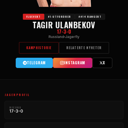
FLUEVEKT
#1-UTFORDRER
##14 RANGERT
TAGIR ULANBEKOV
17-3-0
Russland
Jagerfly
KAMPHISTORIE
RELATERTE NYHETER
TELEGRAM
INSTAGRAM
X
JAGERPROFIL
RECORD
17-3-0