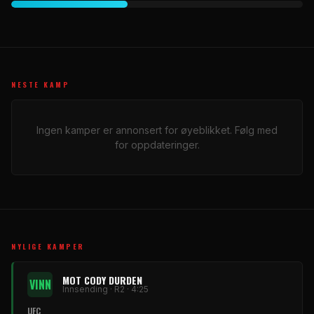
NESTE KAMP
Ingen kamper er annonsert for øyeblikket. Følg med
for oppdateringer.
NYLIGE KAMPER
MOT CODY DURDEN
VINN
Innsending · R2 · 4:25
UFC