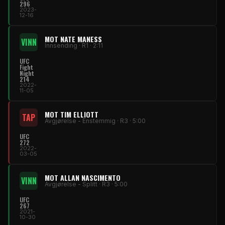
296
2023-
12-16
MOT NATE MANESS
VINN
Innsending · R1 · 2:11
UFC
Fight
Night
214
2022-
11-05
MOT TIM ELLIOTT
TAP
Avgjørelse - Enstemmig · R3 · 5:00
UFC
272
2022-
03-05
MOT ALLAN NASCIMENTO
VINN
Avgjørelse - Splitt · R3 · 5:00
UFC
267
2021-
10-30