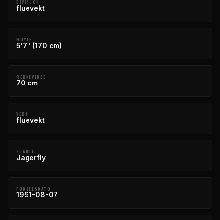
DIVISJON
fluevekt
HØYDE
5'7" (170 cm)
REKKEVIDDE
70 cm
VEKT
fluevekt
STANCE
Jagerfly
FØDSELSDATO
1991-08-07