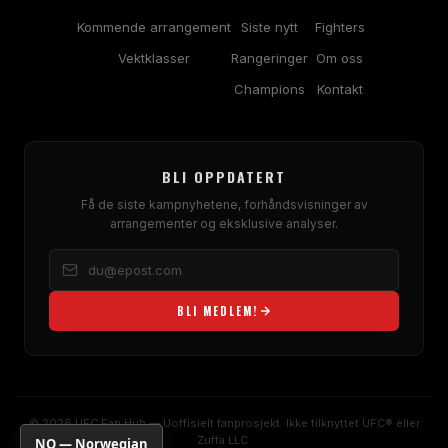
Kommende arrangement
Siste nytt
Fighters
Vektklasser
Rangeringer
Om oss
Champions
Kontakt
BLI OPPDATERT
Få de siste kampnyhetene, forhåndsvisninger av
arrangementer og eksklusive analyser.
BLI MEDLEM!
© 2026 UFC Fan Hub — Uoffisielt fanprosjekt. Ikke tilknyttet UFC® eller
Zuffa LLC.
NO — Norwegian