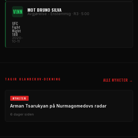
MOT BRUNO SILVA
VINN
Avgjørelse - Enstemmig · R3 · 5:00
UFC
Fight
Night
180
2020-
10-11
TAGIR ULANBEKOV-DEKNING
ALLE NYHETER →
NYHETER
Arman Tsarukyan på Nurmagomedovs radar
6 dager siden