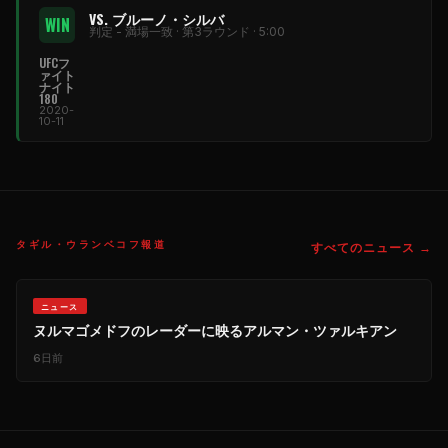
VS. ブルーノ・シルバ
WIN
判定 - 満場一致 · 第3ラウンド · 5:00
UFCフ
ァイト
ナイト
180
2020-
10-11
タギル・ウランベコフ報道
すべてのニュース →
ニュース
ヌルマゴメドフのレーダーに映るアルマン・ツァルキアン
6日前