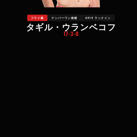
フライ級
ナンバーワン候補
##14 ランクイン
タギル・ウランベコフ
17-3-0