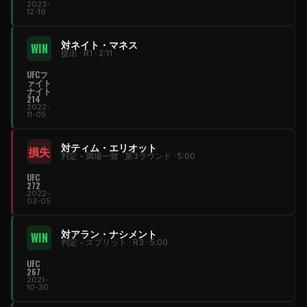
2023-
12-16
対ネイト・マネス
WIN
提出 · R1 · 2:11
UFCフ
ァイト
ナイト
214
2022-
11-05
対ティム・エリオット
損失
判定 - 満場一致 · 第3ラウンド · 5:00
UFC
272
2022-
03-05
対アラン・ナシメント
WIN
判定 - スプリット · R3 · 5:00
UFC
267
2021-
10-30