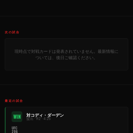
次の試合
現時点で対戦カードは発表されていません。最新情報に
ついては、後日ご確認ください。
最近の試合
対コディ・ダーデン
WIN
提出 · R2 · 4:25
UFC
296