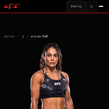
ค้นหา
หน้าแรก
>
สู้
>
ทาบาตะ ริชชี