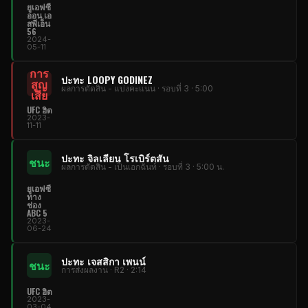
ยูเอฟซี
ออน เอ
สพีเอ็น
56
2024-
05-11
การ
ปะทะ LOOPY GODINEZ
สูญ
ผลการตัดสิน - แบ่งคะแนน · รอบที่ 3 · 5:00
เสีย
UFC ฮิต
2023-
11-11
ปะทะ จิลเลียน โรเบิร์ตสัน
ชนะ
ผลการตัดสิน - เป็นเอกฉันท์ · รอบที่ 3 · 5:00 น.
ยูเอฟซี
ทาง
ช่อง
ABC 5
2023-
06-24
ปะทะ เจสสิกา เพนน์
ชนะ
การส่งผลงาน · R2 · 2:14
UFC ฮิต
2023-
03-04