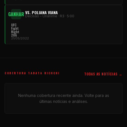
VS. POLIANA VIANA
GANHAR
Decisão - Unânime · R3 · 5:00
UFC
Fight
Night
206
21/05/2022
COBERTURA TABATA RICHCHI
TODAS AS NOTÍCIAS →
Nenhuma cobertura recente ainda. Volte para as
últimas notícias e análises.