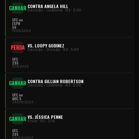
CONTRA ANGELA HILL
GANHAR
Decisão - Unânime · R3 · 5:00
UFC
na
ESPN
56
11/05/2024
VS. LOOPY GODINEZ
PERDA
Decisão - Divisão · R3 · 5:00
UFC
295
11/11/2023
CONTRA GILLIAN ROBERTSON
GANHAR
Decisão - Unânime · R3 · 5:00
UFC
no
ABC 5
24/06/2023
VS. JÉSSICA PENNE
GANHAR
Envio · R2 · 2:14
UFC
285
04/03/2023