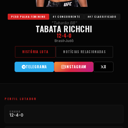
PESO PALHA FEMININO
#1 CONCORRENTE
##7 CLASSIFICADO
"Tubarão BB"
TABATA RICHCHI
12-4-0
Brasil
Judô
HISTÓRIA LUTA
NOTÍCIAS RELACIONADAS
TELEGRAMA
INSTAGRAM
X
PERFIL LUTADOR
GRAVAR
12-4-0