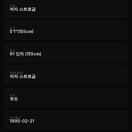
분할
여자 스트로급
높이
5'1"(155cm)
범위
61 인치 (155cm)
중량(평량)
여자 스트로급
자세
유도
생년월일
1995-02-21