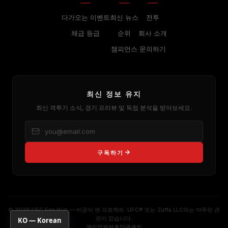
다가오는 이벤트
최신 뉴스
전투
체급 등급
순위
회사 소개
챔피언스
문의하기
최신 정보 유지
최신 격투기 소식, 경기 프리뷰 및 독점 분석을 받아보세요.
구독하기
© 2026 UFC Fan Hub — 비공식 팬 프로젝트. UFC® 또는 Zuffa LLC와는 아무런 관
련이 없습니다.
KO — Korean
개인정보보호
약관
쿠키