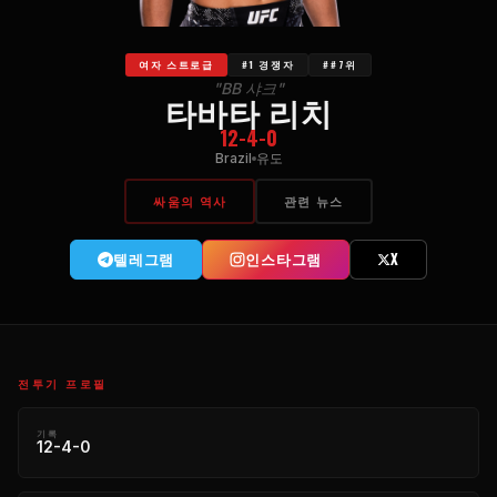
여자 스트로급
#1 경쟁자
##7위
"BB 샤크"
타바타 리치
12-4-0
Brazil
유도
싸움의 역사
관련 뉴스
텔레그램
인스타그램
X
전투기 프로필
기록
12-4-0