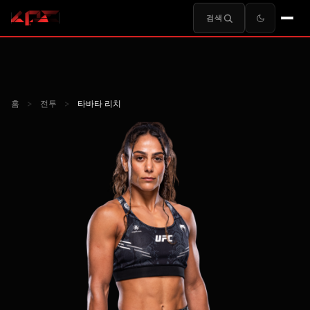
검색
홈
>
전투
>
타바타 리치