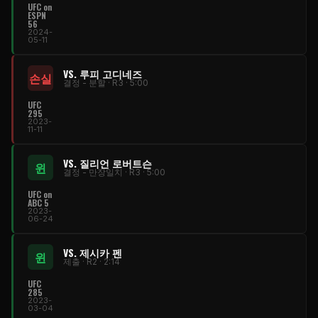
UFC on
ESPN
56
2024-
05-11
VS. 루피 고디네즈
손실
결정 - 분할 · R3 · 5:00
UFC
295
2023-
11-11
VS. 질리언 로버트슨
윈
결정 - 만장일치 · R3 · 5:00
UFC on
ABC 5
2023-
06-24
VS. 제시카 펜
윈
제출 · R2 · 2:14
UFC
285
2023-
03-04