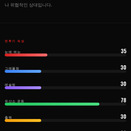
나 위협적인 상대입니다.
전투기 속성
35
눈에 띄는
30
그래플링
30
레슬링
78
유산소 운동
30
출력