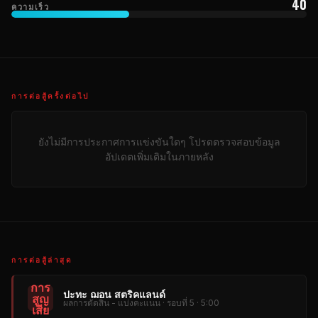
40
ความเร็ว
การต่อสู้ครั้งต่อไป
ยังไม่มีการประกาศการแข่งขันใดๆ โปรดตรวจสอบข้อมูล
อัปเดตเพิ่มเติมในภายหลัง
การต่อสู้ล่าสุด
การ
ปะทะ ฌอน สตริคแลนด์
สูญ
ผลการตัดสิน - แบ่งคะแนน · รอบที่ 5 · 5:00
เสีย