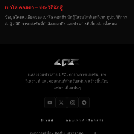
เปาโล คอสตา – ประวัตินักสู้
ข้อมูลโดยละเอียดของ เปาโล คอสต้า นักสู้ในรุ่นไลท์เฮฟวี่เวท ดูประวัติการ
ต่อสู้ สถิติ การแข่งขันที่กำลังจะมาถึง และข่าวสารที่เกี่ยวข้องทั้งหมด
แหล่งรวมข่าวสาร UFC, ตารางการแข่งขัน, บท
วิเคราะห์ และคอนเทนต์สำหรับแฟนๆ สร้างขึ้นโดย
แฟนๆ เพื่อแฟนๆ
อีเวนต์
คอนเทนต์
เลือกสรร
เหตุการณ์ที่จะเกิดขึ้น
ข่าวล่าสุด
สู้