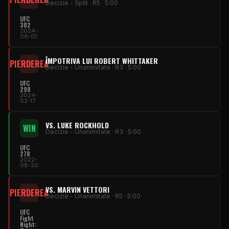
Decizie - Split · R5 · 5:00
UFC
302
2024-
06-01
ÎMPOTRIVA LUI ROBERT WHITTAKER
PIERDEREA
Decizie - Unanimitate · R3 · 5:00
UFC
298
2024-
02-17
VS. LUKE ROCKHOLD
WIN
Decizie - Unanimitate · R3 · 5:00
UFC
278
2022-
08-20
VS. MARVIN VETTORI
PIERDEREA
Decizie - Unanimitate · R5 · 5:00
UFC
Fight
Night: