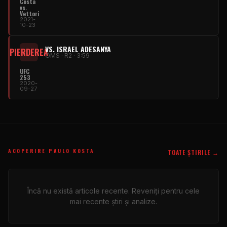
Costa
vs.
Vettori
2021-
10-23
VS. ISRAEL ADESANYA
PIERDEREA
OMS · R2 · 3:59
UFC
253
2020-
09-27
ACOPERIRE PAULO KOSTA
TOATE ȘTIRILE →
Încă nu există articole recente. Reveniți pentru cele
mai recente știri și analize.