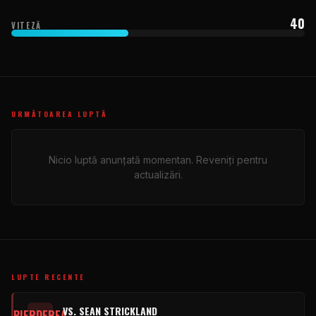
40
VITEZĂ
URMĂTOAREA LUPTĂ
Nicio luptă anunțată momentan. Reveniți pentru
actualizări.
LUPTE RECENTE
VS. SEAN STRICKLAND
PIERDEREA