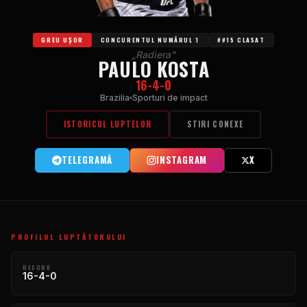
GREU UȘOR
CONCURENTUL NUMĂRUL 1
##15 CLASAT
„Radiera”
PAULO KOSTA
16-4-0
Brazilia
Sporturi de impact
ISTORICUL LUPTELOR
STIRI CONEXE
TELEGRAMĂ
INSTAGRAM
X
PROFILUL LUPTĂTORULUI
RECORD
16-4-0