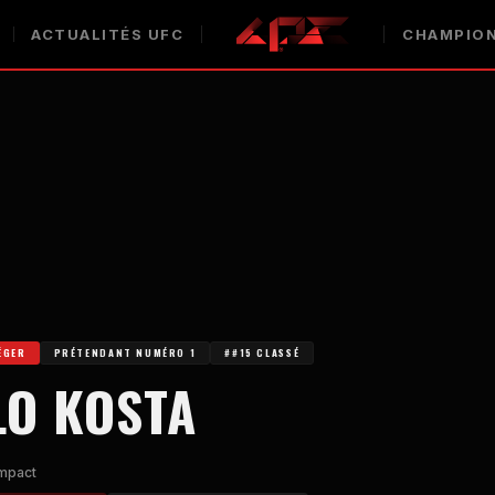
ACTUALITÉS UFC
CHAMPION
ÉGER
PRÉTENDANT NUMÉRO 1
##15 CLASSÉ
LO KOSTA
impact