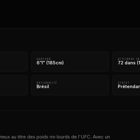
HAUTEUR
ATTEINDRE EN
6'1" (185cm)
72 dans (
NATIONALITÉ
STATUT
Brésil
Prétendan
ieux au titre des poids mi-lourds de l'UFC. Avec un