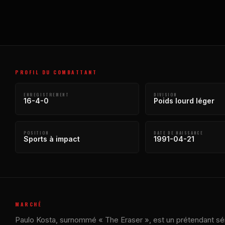
PROFIL DU COMBATTANT
ENREGISTREMENT
DIVISION
16-4-0
Poids lourd léger
POSITION
DATE DE NAISSANCE
Sports à impact
1991-04-21
MARCHÉ
Paulo Kosta, surnommé « The Eraser », est un prétendant sér