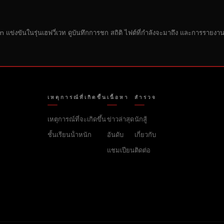
 แข่งขันในรุ่นเฮฟวี่เวท ดูบันทึกการชก สถิติ ไฟต์ที่กําลังจะมาถึง และการรายงานข่
เหตุการณ์ที่เกิดขึ้น
เนื้อหา
สํารวจ
เหตุการณ์ที่จะเกิดขึ้น
ข่าวล่าสุด
นักสู้
ชั้นเรียนน้ําหนัก
อันดับ
เกี่ยวกับ
แชมเปียน
ติดต่อ