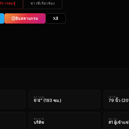
์การต่อสู้
ข่าวที่เกี่ยวข้อง
อินสตาแกรม
X
ความสูง
เข้าถึง
6'4" (193 ซม.)
79 นิ้ว (20
สัญชาติ
สถานะ
บริติช
#1 ผู้เข้าแข