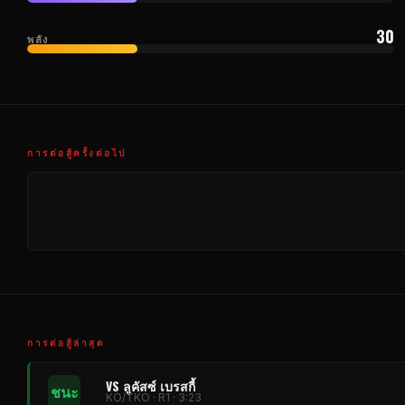
30
พลัง
การต่อสู้ครั้งต่อไป
การต่อสู้ล่าสุด
VS ลูคัสซ์ เบรสกี้
ชนะ
KO/TKO · R1 · 3:23