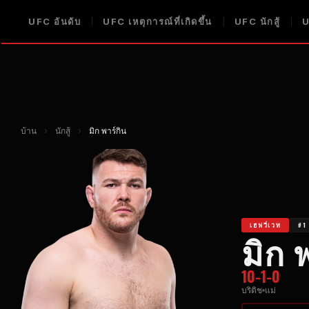
UFC
อันดับ
UFC
เหตุการณ์ที่เกิดขึ้น
UFC
นักสู้
บ้าน
›
นักสู้
›
มิก พาร์กิน
เฮฟวี่เวท
#1 
มิก 
10-1-0
บริติช
แม่