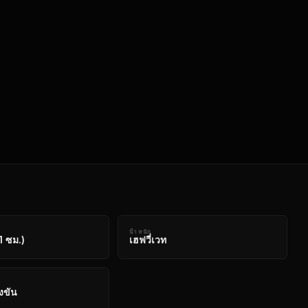
น้ําหนัก
1 ซม.)
เฮฟวี่เวท
่งขัน